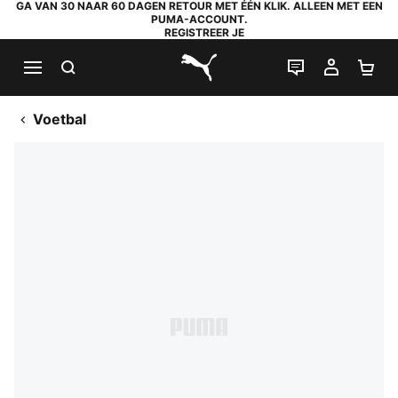
GA VAN 30 NAAR 60 DAGEN RETOUR MET ÉÉN KLIK. ALLEEN MET EEN
PUMA-ACCOUNT.
REGISTREER JE
ZOEKEN
LIVE CHAT
MIJN A
WI
PUMA.com
Voetbal