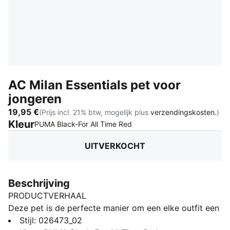
AC Milan Essentials pet voor
jongeren
19,95 €
(Prijs incl. 21% btw, mogelijk plus
verzendingskosten.
)
Kleur
:
Uitverkocht
PUMA Black-For All Time Red
UITVERKOCHT
Beschrijving
PRODUCTVERHAAL
Deze pet is de perfecte manier om een elke outfit een
vleugje teamspirit te geven. Als je de kleuren van je
Stijl
:
026473_02