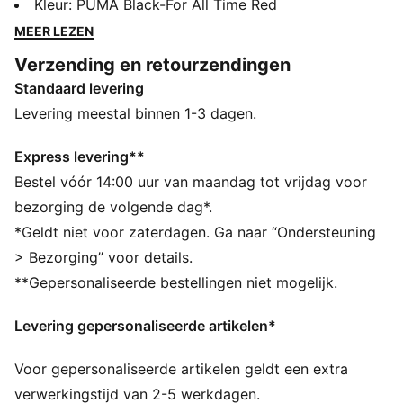
club met trots draagt, kun je overal waar je komt uw
Kleur
:
PUMA Black-For All Time Red
loyaliteit tonen. Of je nu naar de wedstrijd gaat, een
MEER LEZEN
dagje eropuit, of gewoon van de zon geniet, deze pet
Verzending en retourzendingen
zit comfortabel en is stijlvol. Bovendien
Standaard levering
vertegenwoordig je er je teamtrots mee.
ALLE INS EN OUTS
Levering meestal binnen 1-3 dagen.
Gemaakt met minstens 20% gerecycled katoen.
DETAILS
Express levering**
Officieel erkend product
Bestel vóór 14:00 uur van maandag tot vrijdag voor
Baseballpet met gebogen rand
bezorging de volgende dag*.
Model met 5 panelen
*Geldt niet voor zaterdagen. Ga naar “Ondersteuning
Verstelbare sluiting met metalen clip voor een
> Bezorging” voor details.
persoonlijke pasvorm
**Gepersonaliseerde bestellingen niet mogelijk.
Gestructureerd voorpand
Geborduurd PUMA Cat-logo aan de zijkant
Levering gepersonaliseerde artikelen*
Geborduurd clubembleem op het voorpand
PUMA voor jongeren: aanbevolen voor oudere
Voor gepersonaliseerde artikelen geldt een extra
kinderen tussen 8 en 16 jaar
verwerkingstijd van 2-5 werkdagen.