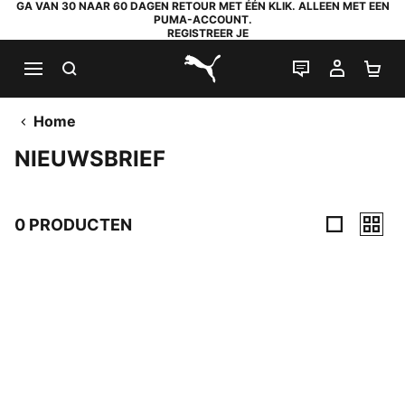
GA VAN 30 NAAR 60 DAGEN RETOUR MET ÉÉN KLIK. ALLEEN MET EEN
PUMA-ACCOUNT.
REGISTREER JE
ZOEKEN
LIVE CHAT
MIJN A
WI
PUMA.com
Home
NIEUWSBRIEF
0 PRODUCTEN
0 producten