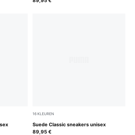
89,95 €
16
KLEUREN
Créme De Mint-PUMA White
isex
Suede Classic sneakers unisex
89,95 €