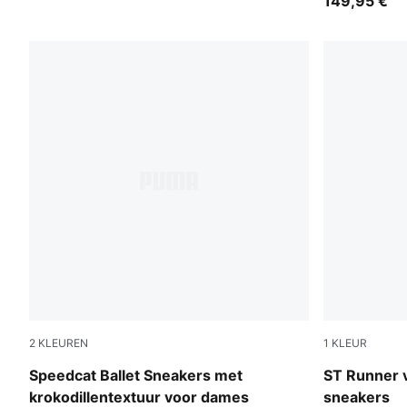
149,95 €
2
KLEUREN
1
KLEUR
Inky Depths-PUMA Black
Cool Light
Speedcat Ballet Sneakers met
ST Runner 
krokodillentextuur voor dames
sneakers