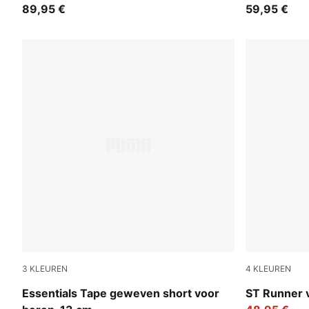
89,95 €
59,95 €
3
KLEUREN
4
KLEUREN
Puma Black
PUMA White
Essentials Tape geweven short voor
ST Runner 