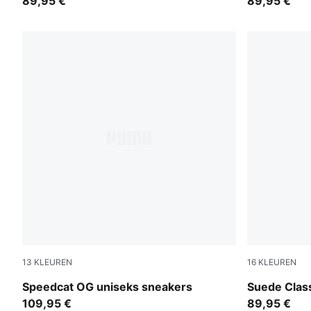
89,95 €
89,95 €
13
KLEUREN
16
KLEUREN
Emerald Ice-PUMA Black
Mountain B
Speedcat OG uniseks sneakers
Suede Clas
109,95 €
89,95 €