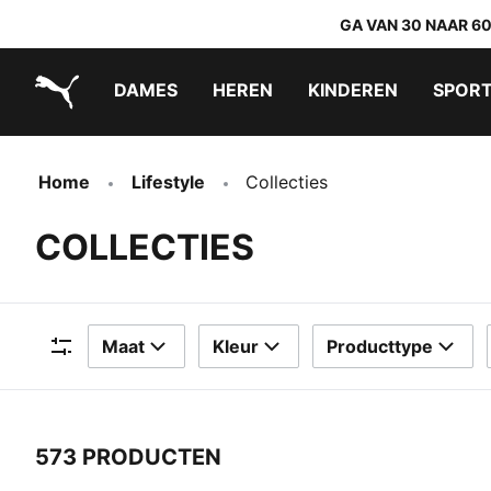
GA VAN 30 NAAR 6
DAMES
HEREN
KINDEREN
SPOR
PUMA.com
PUMA x TRANSFORMERS
PUMA x DORA THE EXPLORER
Makkelijk aan te trekken schoenen
Home
Lifestyle
Collecties
COLLECTIES
Maat
Kleur
Producttype
Filters
573 PRODUCTEN