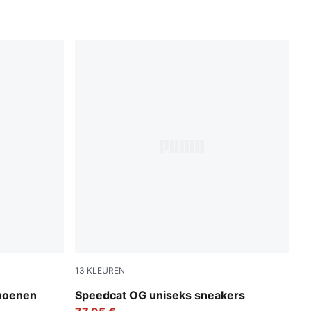
13
KLEUREN
Whisp Of Pink-PUMA White
choenen
Speedcat OG uniseks sneakers