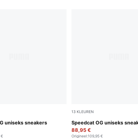
13
KLEUREN
e Red-PUMA White
PUMA Black-PUMA White
G uniseks sneakers
Speedcat OG uniseks snea
88,95 €
 €
Origineel
:
109,95 €