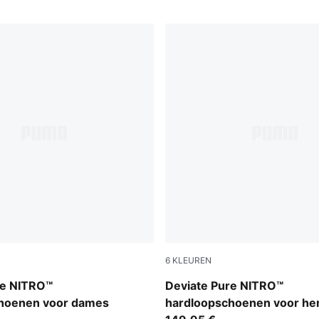
6
KLEUREN
PUMA Black-Flat Dark Gray
re NITRO™
Deviate Pure NITRO™
hoenen voor dames
hardloopschoenen voor he