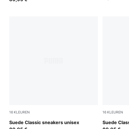
16
KLEUREN
16
KLEUREN
PUMA Black-PUMA Black
PUMA Navy
Suede Classic sneakers unisex
Suede Clas