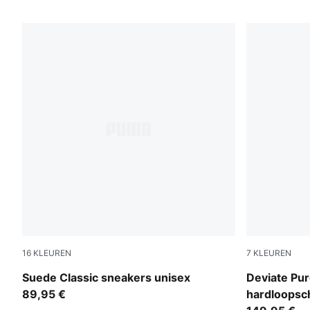
16
KLEUREN
7
KLEUREN
PUMA Black-PUMA White
Misty Pink
Suede Classic sneakers unisex
Deviate Pu
89,95 €
hardloopsc