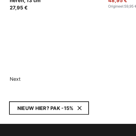
heren, 13 cm
48,95 €
Origineel
:
59,95 
27,95 €
Next
NIEUW HIER? PAK -15%