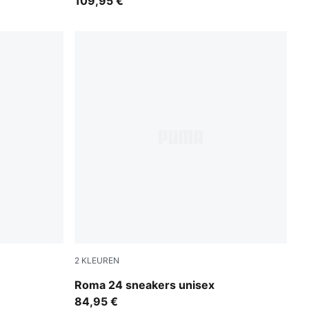
109,95 €
2
KLEUREN
UMA Gold
PUMA White-Archive Green
Roma 24 sneakers unisex
84,95 €