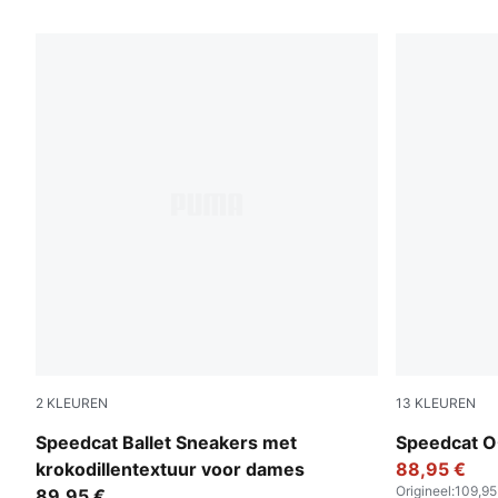
573 producten
2
KLEUREN
13
KLEUREN
PUMA Olive-PUMA Black
For All Tim
Speedcat Ballet Sneakers met
Speedcat O
krokodillentextuur voor dames
88,95 €
Origineel
:
109,95
89,95 €