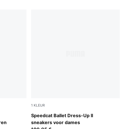
1
KLEUR
-PUMA Silver
Glacial Gray-PUMA Black
Speedcat Ballet Dress-Up II
ren
sneakers voor dames