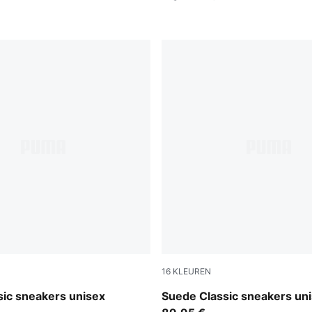
16
KLEUREN
-PUMA White
Chambray Blue-PUMA White
sic sneakers unisex
Suede Classic sneakers un