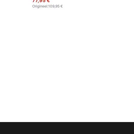
77,95 €
Origineel
:
109,95 €