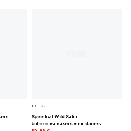
1
KLEUR
Chocolate-Warm White
kers
Speedcat Wild Satin
ballerinasneakers voor dames
63,95 €