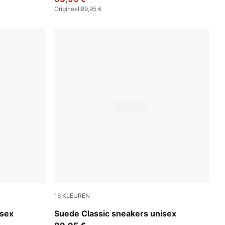
Origineel
:
89,95 €
16
KLEUREN
Olive Green-PUMA White
isex
Suede Classic sneakers unisex