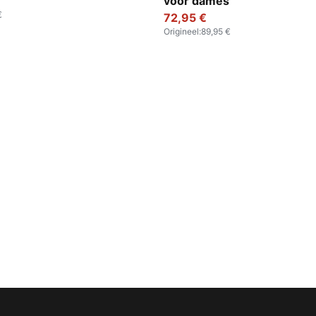
voor dames
€
72,95 €
Origineel
:
89,95 €