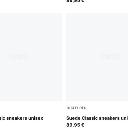
89,95 €
16
KLEUREN
lue-PUMA White
Haute Coffee-PUMA White
sic sneakers unisex
Suede Classic sneakers un
89,95 €