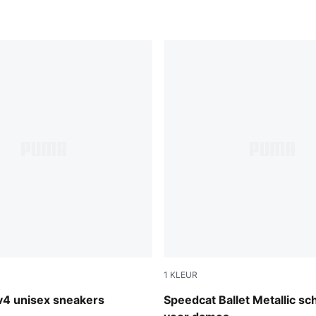
1
KLEUR
-PUMA Black-PUMA White
PUMA Silver-PUMA White
v4 unisex sneakers
Speedcat Ballet Metallic s