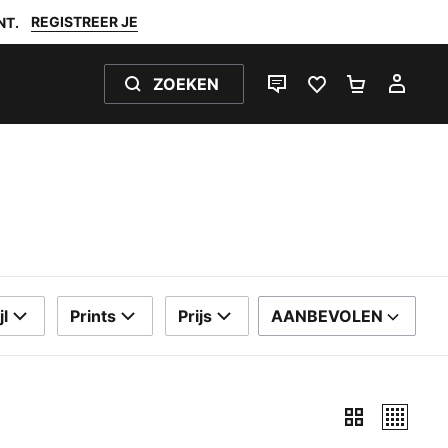
REGISTREER JE
NT.
ZOEKEN
LIVE CHAT
FAVORIETEN 0
WINKELW
MIJ
jl
Prints
Prijs
AANBEVOLEN
SORTEER OP