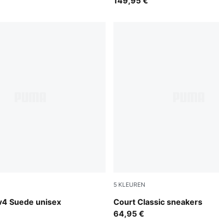
149,95 €
5
KLEUREN
 Gray-Slate Sky-Gray Echo-PUMA White-Gum
PUMA White-PUMA Black-P
v4 Suede unisex
Court Classic sneakers
64,95 €