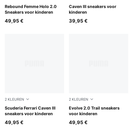
PUMA White-Pink Shimmer
Rebound Femme Holo 2.0
PUMA Black-PUMA Silver
Caven III sneakers voor
Sneakers voor kinderen
kinderen
49,95 €
39,95 €
2
KLEUREN
2
KLEUREN
PUMA Black-PUMA White-Rosso Corsa
Scuderia Ferrari Caven III
Powder Pink-Blue Guppy-Ri
Evolve 2.0 Trail sneakers
sneakers voor kinderen
voor kinderen
49,95 €
49,95 €