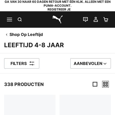
GA VAN 30 NAAR 60 DAGEN RETOUR MET ÉÉN KLIK. ALLEEN MET EEN
PUMA-ACCOUNT.
REGISTREER JE
ZOEKEN
LIVE CHAT
MIJN A
WI
PUMA.com
Shop Op Leeftijd
LEEFTIJD 4-8 JAAR
FILTERS
AANBEVOLEN
SORTEER OP
338 PRODUCTEN
338 producten