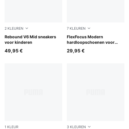
2
KLEUREN
7
KLEUREN
PUMA White-PUMA Black-Shadow Gray
Rebound V6 Mid sneakers
PUMA Black-PUMA White
FlexFocus Modern
voor kinderen
hardloopschoenen voor
kinderen
49,95 €
29,95 €
1
KLEUR
3
KLEUREN