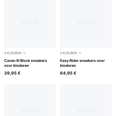
4
KLEUREN
2
KLEUREN
Persian Blue-Sea Illusion-PUMA White
Caven III Block sneakers
Powder Pink-Dusky Rosewo
Easy Rider sneakers voor
voor kinderen
kinderen
39,95 €
64,95 €