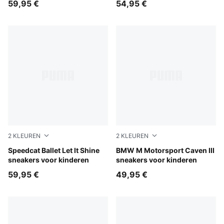
59,95 €
54,95 €
ronde hals voor kinderen
2
KLEUREN
2
KLEUREN
Misty Pink-Powder Pink
Speedcat Ballet Let It Shine
Puma Black
BMW M Motorsport Caven III
sneakers voor kinderen
sneakers voor kinderen
59,95 €
49,95 €