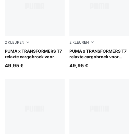
2
KLEUREN
2
KLEUREN
Racing Blue
PUMA x TRANSFORMERS T7
Puma Black
PUMA x TRANSFORMERS T7
relaxte cargobroek voor
relaxte cargobroek voor
kinderen
kinderen
49,95 €
49,95 €