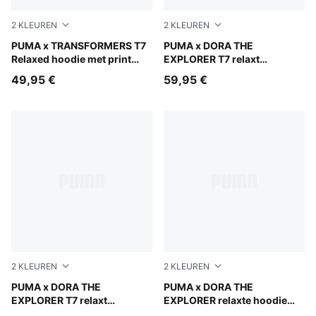
2
KLEUREN
2
KLEUREN
Racing Blue
PUMA x TRANSFORMERS T7
Mauve Glow
PUMA x DORA THE
Relaxed hoodie met print
EXPLORER T7 relaxt
voor kinderen
sweatshirt met halve rits en
49,95 €
59,95 €
ronde hals voor kinderen
2
KLEUREN
2
KLEUREN
Chambray Blue
PUMA x DORA THE
Bright Papaya
PUMA x DORA THE
EXPLORER T7 relaxt
EXPLORER relaxte hoodie
sweatshirt met halve rits en
voor kinderen