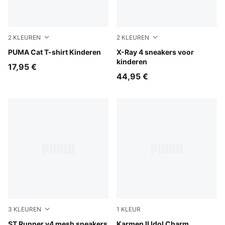
2
KLEUREN
2
KLEUREN
Chocolate Fondue
PUMA Cat T-shirt Kinderen
PUMA Black-Créme De Mint
X-Ray 4 sneakers voor
kinderen
17,95 €
44,95 €
3
KLEUREN
1
KLEUR
Powder Pink-PUMA White-Créme De Mint-Mauve Glow
ST Runner v4 mesh sneakers
Silver Fog-Silver Fog-PUMA
Karmen II Idol Charm