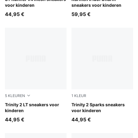
voor kinderen
sneakers voor kinderen
44,95 €
59,95 €
5
KLEUREN
1
KLEUR
PUMA Navy-PUMA White-Feather Gray-Red Fire
Trinity 2 LT sneakers voor
PUMA Black-Bright Papaya-
Trinity 2 Sparks sneakers
kinderen
voor kinderen
44,95 €
44,95 €