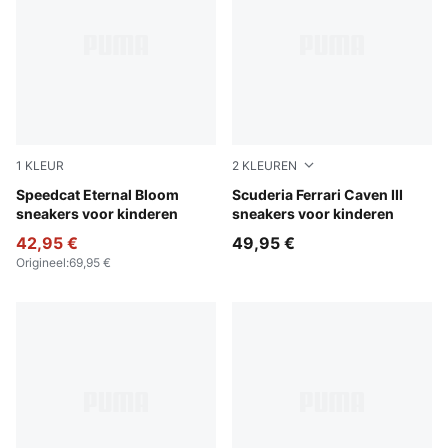
1
KLEUR
2
KLEUREN
Pink Shimmer-Alpine Snow
Speedcat Eternal Bloom
PUMA White-PUMA White-R
Scuderia Ferrari Caven III
sneakers voor kinderen
sneakers voor kinderen
42,95 €
49,95 €
Origineel
:
69,95 €