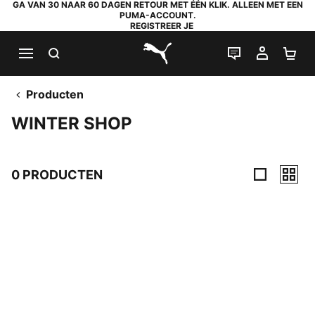
GA VAN 30 NAAR 60 DAGEN RETOUR MET ÉÉN KLIK. ALLEEN MET EEN
PUMA-ACCOUNT.
REGISTREER JE
ZOEKEN
LIVE CHAT
MIJN A
WI
PUMA.com
Producten
WINTER SHOP
0 PRODUCTEN
0 producten