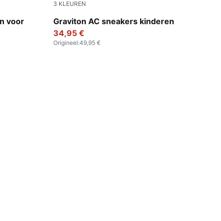
3
KLEUREN
Clyde Royal-PUMA White-PUMA Black
n voor
Graviton AC sneakers kinderen
34,95 €
Origineel
:
49,95 €