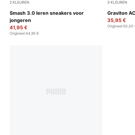
2
KLEUREN
3
KLEUREN
PUMA Black-PUMA White
Puma Black
Smash 3.0 leren sneakers voor
Graviton A
jongeren
35,95 €
Origineel
:
50,00 
41,95 €
Origineel
:
44,95 €