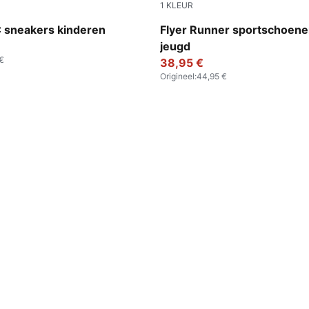
1
KLEUR
-Puma Black-Dark Shadow
PUMA Black-PUMA White
C sneakers kinderen
Flyer Runner sportschoene
jeugd
€
38,95 €
Origineel
:
44,95 €