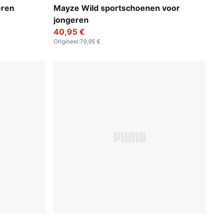
ma Red
PUMA White-Snow Mountain Blue
eren
Mayze Wild sportschoenen voor
jongeren
40,95 €
Origineel
:
79,95 €