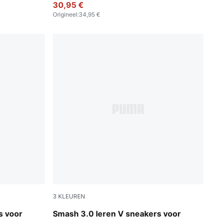
30,95 €
Origineel
:
34,95 €
3
KLEUREN
y
PUMA Black-PUMA White
s voor
Smash 3.0 leren V sneakers voor