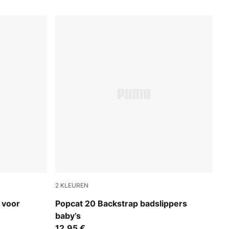
2
KLEUREN
PUMA White-Green Fruit-Racing Blue
 voor
Popcat 20 Backstrap badslippers
baby’s
12,95 €