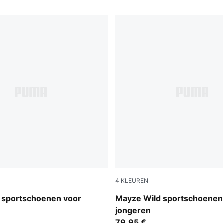
4
KLEUREN
Powder Pink-PUMA White
 sportschoenen voor
Mayze Wild sportschoenen
jongeren
79,95 €