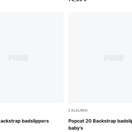
2
KLEUREN
Green Fruit-Racing Blue
PUMA White-Wild Pink-Wild 
ackstrap badslippers
Popcat 20 Backstrap badsl
baby’s