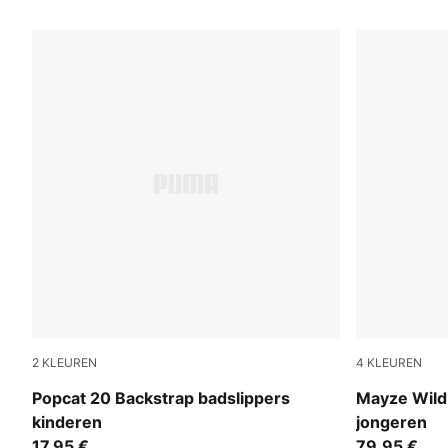
21 producten
2
KLEUREN
4
KLEUREN
PUMA White-Wild Pink-Wild Pink
Rich Cocoa
Popcat 20 Backstrap badslippers
Mayze Wild
kinderen
jongeren
17,95 €
79,95 €