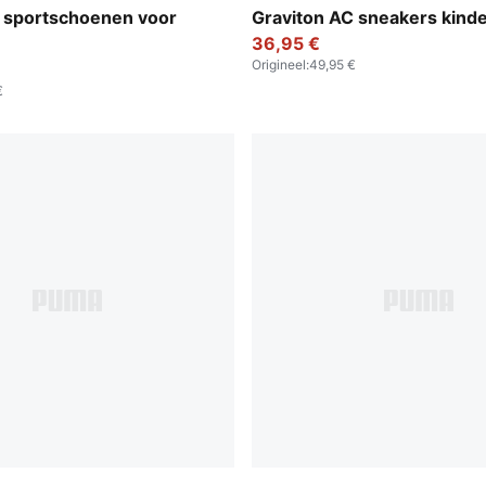
Mauve Pop
Puma Black-Puma White-Pu
 sportschoenen voor
Graviton AC sneakers kind
36,95 €
Origineel
:
49,95 €
€