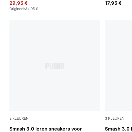
29,95 €
17,95 €
Origineel
:
34,95 €
2
KLEUREN
3
KLEUREN
PUMA Black-Shadow Gray
PUMA Black
Smash 3.0 leren sneakers voor
Smash 3.0 