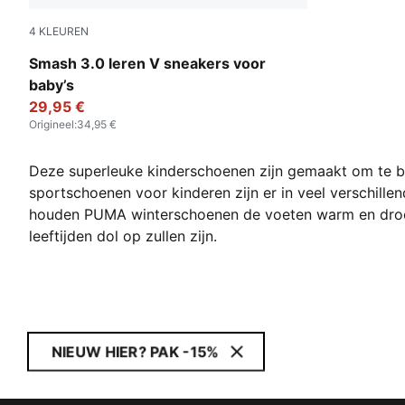
4
KLEUREN
PUMA Navy-PUMA White-For All Time Red
Smash 3.0 leren V sneakers voor
baby’s
29,95 €
Origineel
:
34,95 €
Deze superleuke kinderschoenen zijn gemaakt om te b
sportschoenen voor kinderen zijn er in veel verschille
houden PUMA winterschoenen de voeten warm en droog.
leeftijden dol op zullen zijn.
NIEUW HIER? PAK -15%