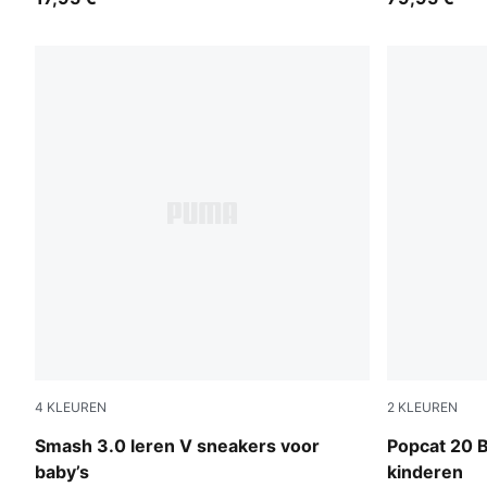
4
KLEUREN
2
KLEUREN
PUMA Black-Shadow Gray
PUMA White-
Smash 3.0 leren V sneakers voor
Popcat 20 B
baby’s
kinderen