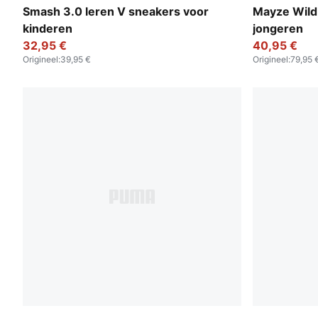
PUMA White-Cool Light Gray
Deep Plum-
Smash 3.0 leren V sneakers voor
Mayze Wild
kinderen
jongeren
32,95 €
40,95 €
Origineel
:
39,95 €
Origineel
:
79,95 