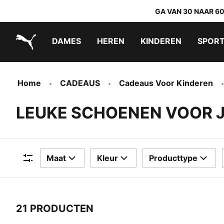
GA VAN 30 NAAR 6
DAMES
HEREN
KINDEREN
SPOR
PUMA.com
PUMA x TRANSFORMERS
PUMA x DORA THE EXPLORER
Makkelijk aan te trekken schoenen
Home
CADEAUS
Cadeaus Voor Kinderen
LEUKE SCHOENEN VOOR J
Maat
Kleur
Producttype
Filters
21 PRODUCTEN