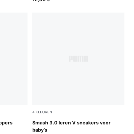
4
KLEUREN
Pink
PUMA Black-PUMA White
ippers
Smash 3.0 leren V sneakers voor
baby’s