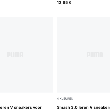
12,95 €
4
KLEUREN
-Shadow Gray
PUMA White-Cool Light Gra
leren V sneakers voor
Smash 3.0 leren V sneaker