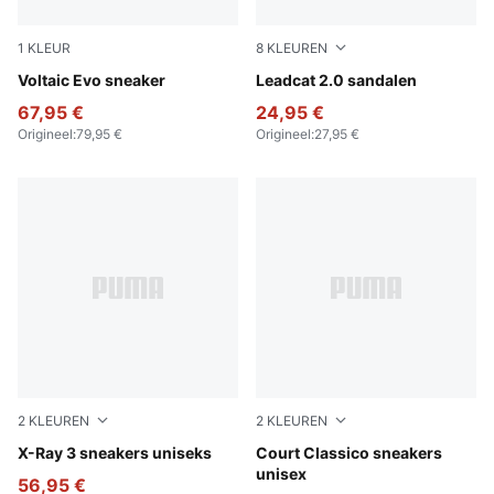
1
KLEUR
8
KLEUREN
PUMA Black-Stormy Slate-For All Time Red
Voltaic Evo sneaker
PUMA Black-PUMA Black
Leadcat 2.0 sandalen
67,95 €
24,95 €
Origineel
:
79,95 €
Origineel
:
27,95 €
2
KLEUREN
2
KLEUREN
PUMA Black-Flat Dark Gray
X-Ray 3 sneakers uniseks
PUMA Black-PUMA Black-P
Court Classico sneakers
unisex
56,95 €