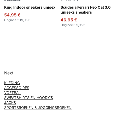
PUMA Black-Warm White
King Indoor sneakers unisex
PUMA Black-Puma Aged Silv
Scuderia Ferrari Neo Cat 3.0
uniseks sneakers
54,95 €
46,95 €
Origineel
:
119,95 €
Origineel
:
99,95 €
Next
KLEDING
ACCESSOIRES
VOETBAL
SWEATSHIRTS EN HOODY'S
JACKS
SPORTBROEKEN & JOGGINGBROEKEN