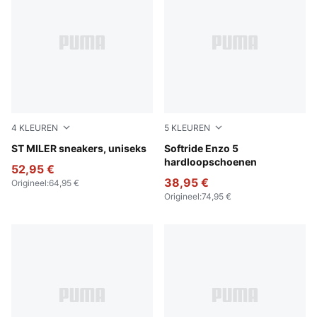
4
KLEUREN
5
KLEUREN
Vapor Gray-Soft Taupe-New Navy
ST MILER sneakers, uniseks
PUMA Black-PUMA White
Softride Enzo 5
hardloopschoenen
52,95 €
38,95 €
Origineel
:
64,95 €
Origineel
:
74,95 €