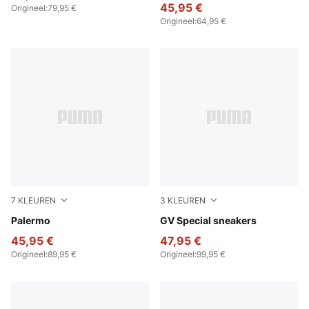
45,95 €
Origineel
:
79,95 €
Origineel
:
64,95 €
7
KLEUREN
3
KLEUREN
Rosy Outlook-Gum
Palermo
PUMA Black-PUMA Black
GV Special sneakers
45,95 €
47,95 €
Origineel
:
89,95 €
Origineel
:
99,95 €