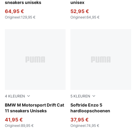
sneakers uniseks
unisex
64,95 €
52,95 €
Origineel
:
129,95 €
Origineel
:
64,95 €
4
KLEUREN
5
KLEUREN
PUMA Black-PUMA White
BMW M Motorsport Drift Cat
PUMA Black-Cool Dark Gray
Softride Enzo 5
11 sneakers Uniseks
hardloopschoenen
41,95 €
37,95 €
Origineel
:
89,95 €
Origineel
:
74,95 €