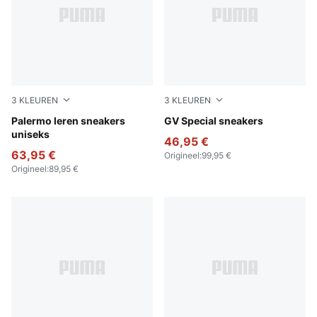
3
KLEUREN
3
KLEUREN
PUMA White-Vapor Gray-Gum
Palermo leren sneakers
PUMA White-PUMA White
GV Special sneakers
uniseks
46,95 €
63,95 €
Origineel
:
99,95 €
Origineel
:
89,95 €