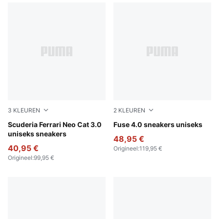
3
KLEUREN
2
KLEUREN
Rosso Corsa-Rosso Corsa
Scuderia Ferrari Neo Cat 3.0
Cool Light Gray-PUMA Blac
Fuse 4.0 sneakers uniseks
uniseks sneakers
48,95 €
40,95 €
Origineel
:
119,95 €
Origineel
:
99,95 €