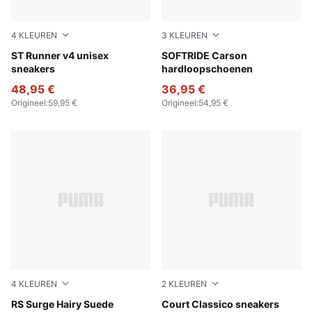
4
KLEUREN
3
KLEUREN
PUMA White-PUMA Black-PUMA White
ST Runner v4 unisex
Puma Black-Puma Black-Pu
SOFTRIDE Carson
sneakers
hardloopschoenen
48,95 €
36,95 €
Origineel
:
59,95 €
Origineel
:
54,95 €
4
KLEUREN
2
KLEUREN
Pebble Gray-Loden Green
RS Surge Hairy Suede
PUMA White-PUMA White-P
Court Classico sneakers