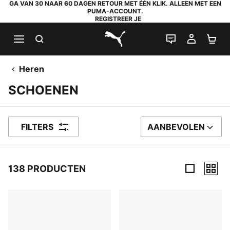
GA VAN 30 NAAR 60 DAGEN RETOUR MET ÉÉN KLIK. ALLEEN MET EEN
PUMA-ACCOUNT.
REGISTREER JE
ZOEKEN
LIVE CHAT
MIJN A
WI
PUMA.com
Heren
SCHOENEN
FILTERS
AANBEVOLEN
SORTEER OP
138 PRODUCTEN
138 producten