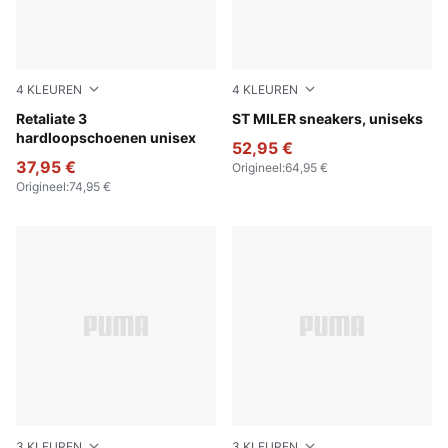
4
KLEUREN
4
KLEUREN
For All Time Red-PUMA Black
Retaliate 3
PUMA Black-PUMA White-
ST MILER sneakers, uniseks
hardloopschoenen unisex
52,95 €
37,95 €
Origineel
:
64,95 €
Origineel
:
74,95 €
3
KLEUREN
3
KLEUREN