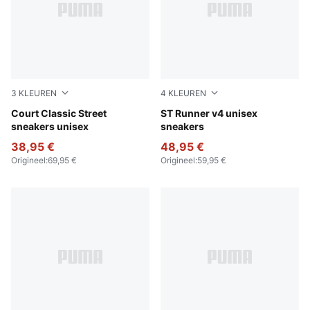
3
KLEUREN
4
KLEUREN
PUMA White-Blue Jewel-Frosted Ivory
Court Classic Street
PUMA Black-Shadow Gray
ST Runner v4 unisex
sneakers unisex
sneakers
38,95 €
48,95 €
Origineel
:
69,95 €
Origineel
:
59,95 €