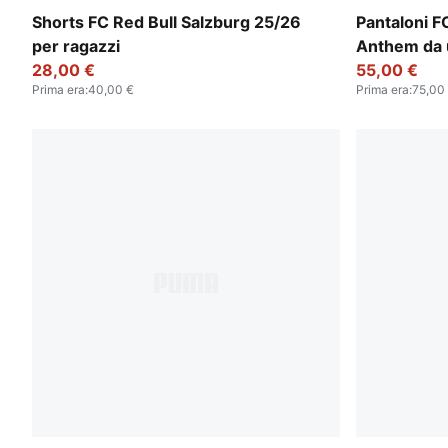
PUMA Red-PUMA White
PUMA Black
Shorts FC Red Bull Salzburg 25/26
Pantaloni F
per ragazzi
Anthem da
28,00 €
55,00 €
Prima era
:
40,00 €
Prima era
:
75,00