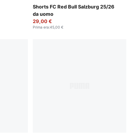
te
PUMA Red-PUMA White
Shorts FC Red Bull Salzburg 25/26
da uomo
29,00 €
Prima era
:
45,00 €