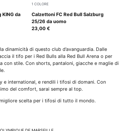
1
COLORE
ld
PUMA White-PUMA Red
g KING da
Calzettoni FC Red Bull Salzburg
25/26 da uomo
23,00 €
a dinamicità di questo club d’avanguardia. Dalle
accia il tifo per i Red Bulls alla Red Bull Arena o per
a con stile. Con shorts, pantaloni, giacche e maglie di
le.
 e international, e rendili i tifosi di domani. Con
imo del comfort, sarai sempre al top.
 migliore scelta per i tifosi di tutto il mondo.
OLYMPIQUE DE MARSEILLE