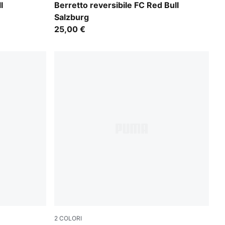
Flat Dark Gray-Team Regal Red
l
Berretto reversibile FC Red Bull
Salzburg
25,00 €
2
COLORI