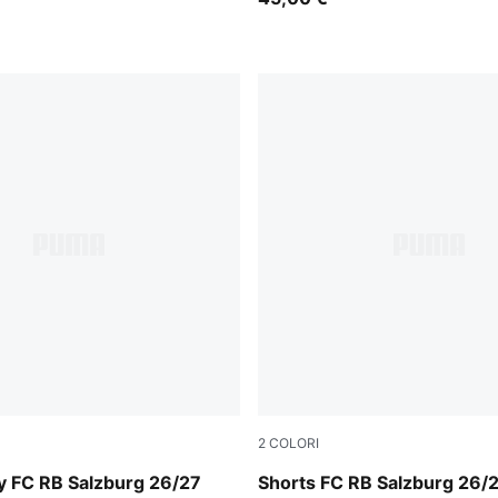
2
COLORI
 Red-PUMA White
Team Regal Red-PUMA Whit
y FC RB Salzburg 26/27
Shorts FC RB Salzburg 26/