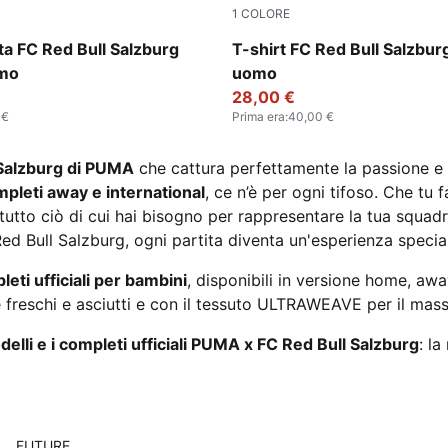
1
COLORE
-Matte Puma Gold
PUMA White-Matte Puma Go
uta FC Red Bull Salzburg
T-shirt FC Red Bull Salzbur
omo
uomo
28,00 €
 €
Prima era
:
40,00 €
 Salzburg di PUMA
che cattura perfettamente la passione e l
pleti away e international
, ce n’è per ogni tifoso. Che tu f
tutto ciò di cui hai bisogno per rappresentare la tua squadr
C Red Bull Salzburg, ogni partita diventa un'esperienza specia
eti ufficiali per bambini
, disponibili in versione home, away
freschi e asciutti e con il tessuto ULTRAWEAVE per il mass
elli e i completi ufficiali PUMA x FC Red Bull Salzburg
: la
FUTURE