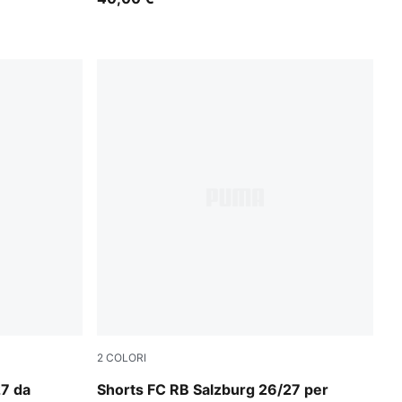
2
COLORI
e
Team Regal Red-PUMA White
27 da
Shorts FC RB Salzburg 26/27 per