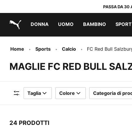
PASSA DA 30 
DONNA
UOMO
BAMBINO
SPORT
PUMA.com
PUMA x TRANSFORMERS
PUMA x DORA THE EXPLORER
Scarpe facili da indossare
Abbigliamento a meno di 40 €
Home
Sports
Calcio
FC Red Bull Salzbur
MAGLIE FC RED BULL SAL
Taglia
Colore
Categoria di pro
Filtri
24 PRODOTTI