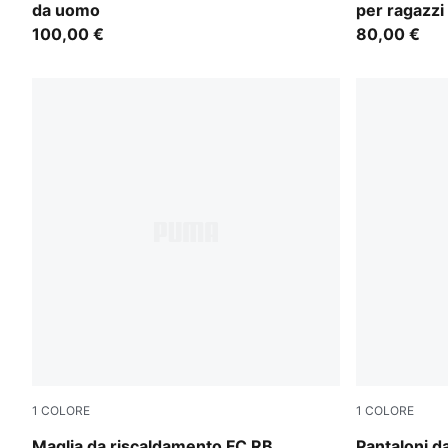
da uomo
per ragazzi
100,00 €
80,00 €
1
COLORE
1
COLORE
Candy Apple-PUMA White
Shadow Gra
Maglia da riscaldamento FC RB
Pantaloni d