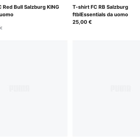
-Matte Puma Gold
For All Time Red-PUMA Whi
C Red Bull Salzburg KING
T-shirt FC RB Salzburg
 uomo
ftblEssentials da uomo
25,00 €
 €