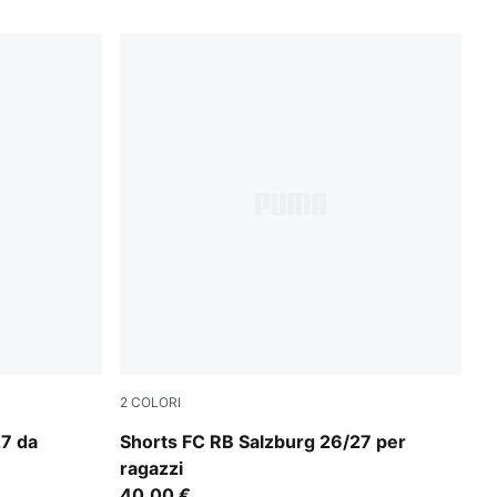
2
COLORI
PUMA White-PUMA Red
27 da
Shorts FC RB Salzburg 26/27 per
ragazzi
40,00 €