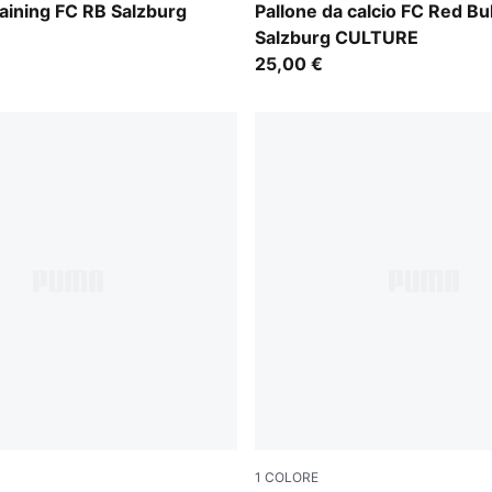
er-PUMA White
PUMA Navy-PUMA White
raining FC RB Salzburg
Pallone da calcio FC Red Bul
Salzburg CULTURE
25,00 €
1
COLORE