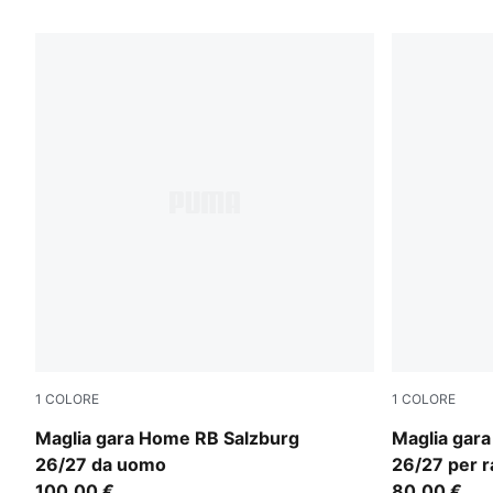
24 Prodotti
1
COLORE
1
COLORE
PUMA White-PUMA Red
PUMA Whit
Maglia gara Home RB Salzburg
Maglia gar
26/27 da uomo
26/27 per r
100,00 €
80,00 €