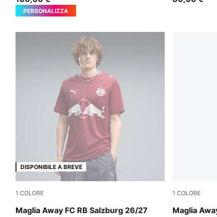
PERSONALIZZA
DISPONIBILE A BREVE
1
COLORE
1
COLORE
Team Regal Red-PUMA White
Team Regal
Maglia Away FC RB Salzburg 26/27
Maglia Awa