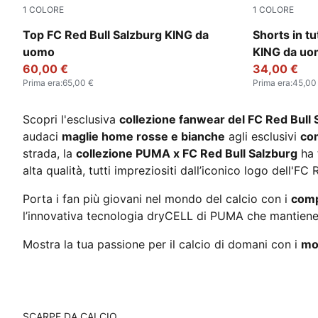
1
COLORE
1
COLORE
PUMA Black-Matte Puma Gold
PUMA Black
Top FC Red Bull Salzburg KING da
Shorts in t
uomo
KING da u
60,00 €
34,00 €
Prima era
:
65,00 €
Prima era
:
45,00
Scopri l'esclusiva
collezione fanwear del FC Red Bull
audaci
maglie home rosse e bianche
agli esclusivi
com
strada, la
collezione PUMA x FC Red Bull Salzburg
ha 
alta qualità, tutti impreziositi dall’iconico logo dell'F
Porta i fan più giovani nel mondo del calcio con i
compl
l’innovativa tecnologia dryCELL di PUMA che mantiene 
Mostra la tua passione per il calcio di domani con i
mod
SCARPE DA CALCIO