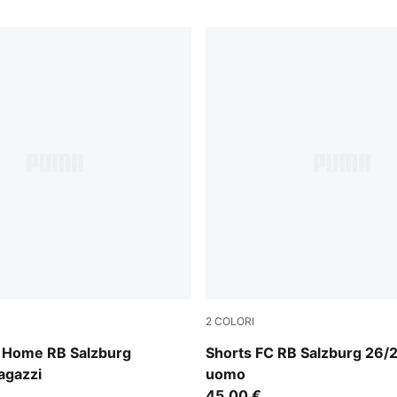
2
COLORI
e-PUMA Red
PUMA White-PUMA Red
a Home RB Salzburg
Shorts FC RB Salzburg 26/
agazzi
uomo
45,00 €