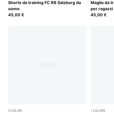
Shadow Gray-PUMA White
Ruby Shimm
Shorts da training FC RB Salzburg da
Maglia da t
uomo
per ragazzi
45,00 €
45,00 €
2
COLORI
1
COLORE