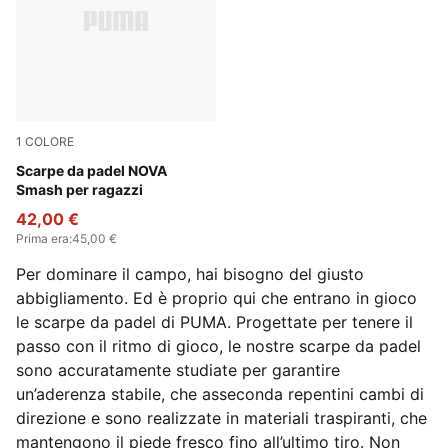
1
COLORE
PUMA White-Vivid Blue-Safe Lake-Heat Fire
Scarpe da padel NOVA
Smash per ragazzi
42,00 €
Prima era
:
45,00 €
Per dominare il campo, hai bisogno del giusto
abbigliamento. Ed è proprio qui che entrano in gioco
le scarpe da padel di PUMA. Progettate per tenere il
passo con il ritmo di gioco, le nostre scarpe da padel
sono accuratamente studiate per garantire
un’aderenza stabile, che asseconda repentini cambi di
direzione e sono realizzate in materiali traspiranti, che
mantengono il piede fresco fino all’ultimo tiro. Non