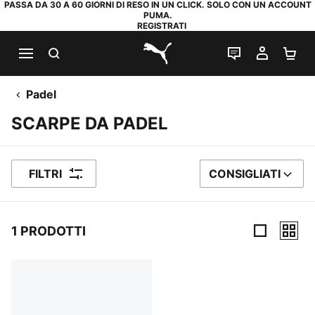
PASSA DA 30 A 60 GIORNI DI RESO IN UN CLICK. SOLO CON UN ACCOUNT
PUMA.
REGISTRATI
RICERCA
CHAT
IL MIO
CA
PUMA.com
Padel
SCARPE DA PADEL
FILTRI
CONSIGLIATI
ORDINA PER
1 PRODOTTI
1 Prodotti