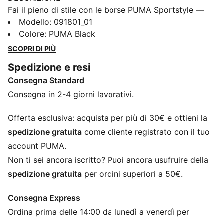
Fai il pieno di stile con le borse PUMA Sportstyle —
dove praticità e flair urbano si uniscono. Dalle
Modello
:
091801_01
giornate rilassate alle serate in città, queste borse
Colore
:
PUMA Black
tengono tutto ciò di cui hai bisogno a portata di
SCOPRI DI PIÙ
mano, con un look che non passa inosservato.
Spedizione e resi
CARATTERISTICHE + VANTAGGI
Consegna Standard
Creato con almeno il 50% di materiale riciclato
DETTAGLI
Consegna in 2-4 giorni lavorativi.
Pannello inferiore imbottito
Spallacci imbottiti e regolabili
Offerta esclusiva: acquista per più di 30€ e ottieni la
Manico in tessuto resistente
spedizione gratuita
come cliente registrato con il tuo
Capacità: 20 l
account PUMA.
Dimensioni: A 44 cm x L 30 cm x P 14 cm
Non ti sei ancora iscritto? Puoi ancora usufruire della
Tipo di tasca: Tasca interna a scomparsa, scomparto
spedizione gratuita
per ordini superiori a 50€.
esterno imbottito per laptop, tasca frontale,
scomparto principale
Consegna Express
Dimensioni scomparto dispositivi tecnologici:
Ordina prima delle 14:00 da lunedì a venerdì per
Custodia esterna/interna per computer portatili fino a