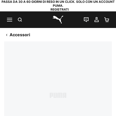
PASSA DA 30 A 60 GIORNI DI RESO IN UN CLICK. SOLO CON UN ACCOUNT
PUMA.
REGISTRATI
RICERCA
CHAT
IL MIO
CA
PUMA.com
Accessori