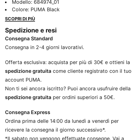
Caratterizzato da un discreto logo PUMA N. 1
Modello
:
684974_01
ricamato, è perfetto per chi ama fondere le vibes
Colore
:
PUMA Black
sportive con l'eleganza quotidiana. Abbracciate il
SCOPRI DI PIÙ
fascino naturale e fatevi notare con PUMA.
Spedizione e resi
DETTAGLI
Consegna Standard
Vestibilità aderente
260 g/m², tessuto single jersey
Consegna in 2-4 giorni lavorativi.
Modello corto
Logo PUMA N. 1 ricamato
Offerta esclusiva: acquista per più di 30€ e ottieni la
Loghi PUMA
spedizione gratuita
come cliente registrato con il tuo
account PUMA.
Non ti sei ancora iscritto? Puoi ancora usufruire della
spedizione gratuita
per ordini superiori a 50€.
Consegna Express
Ordina prima delle 14:00 da lunedì a venerdì per
ricevere la consegna il giorno successivo*.
*Il sabato non vengono effettuate consegne. Vai a