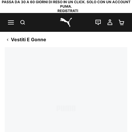
PASSA DA 30 A 60 GIORNI DI RESO IN UN CLICK. SOLO CON UN ACCOUNT
PUMA.
REGISTRATI
RICERCA
CHAT
IL MIO
CA
PUMA.com
Vestiti E Gonne