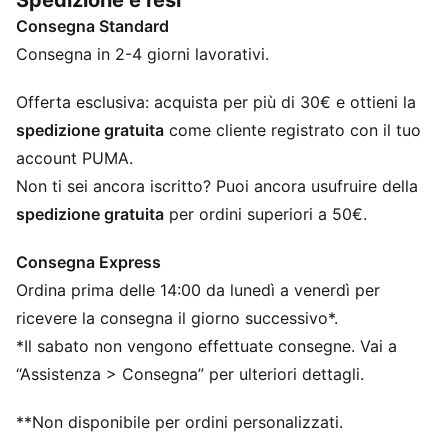
Spedizione e resi
Nell'ambito del programma RE:FIBRE, questo capo è
Consegna Standard
realizzato con almeno il 95% di materiale riciclato
proveniente da scarti tessili e altri materiali usati
Consegna in 2-4 giorni lavorativi.
DETTAGLI
Vestibilità: Regolare
Offerta esclusiva: acquista per più di 30€ e ottieni la
Materiale principale: Tricot
spedizione gratuita
come cliente registrato con il tuo
Collo: Collo rialzato
account PUMA.
Maniche lunghe
Non ti sei ancora iscritto? Puoi ancora usufruire della
Chiusura: Zip integrale
spedizione gratuita
per ordini superiori a 50€.
Lunghezza: Regolare
Vita: Media
Consegna Express
Tasche: Tasche laterali
Ordina prima delle 14:00 da lunedì a venerdì per
ricevere la consegna il giorno successivo*.
*Il sabato non vengono effettuate consegne. Vai a
“Assistenza > Consegna” per ulteriori dettagli.
**Non disponibile per ordini personalizzati.