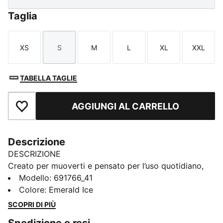
Taglia
XS
S
M
L
XL
XXL
Taglia
Taglia
Taglia
Taglia
Taglia
Taglia
TABELLA TAGLIE
AGGIUNGI AL CARRELLO
Aggiungi ai Preferiti
Descrizione
DESCRIZIONE
Creato per muoverti e pensato per l’uso quotidiano,
questo completo unisce comfort e sicurezza in ogni
Modello
:
691766_41
momento con l’energia PUMA che ti accompagna a
Colore
:
Emerald Ice
ogni passo.
SCOPRI DI PIÙ
CARATTERISTICHE + VANTAGGI