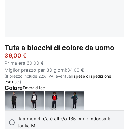
Tuta a blocchi di colore da uomo
39,00 €
Prima era
:
60,00 €
Miglior prezzo per 30 giorni
:
34,00 €
(Il prezzo include 22% IVA, eventuali
spese di spedizione
escluse.
)
Colore
Emerald Ice
PUMA Black
PUMA White
New Navy
Emerald Ice
Il/la modello/a è alto/a 185 cm e indossa la
taglia M.