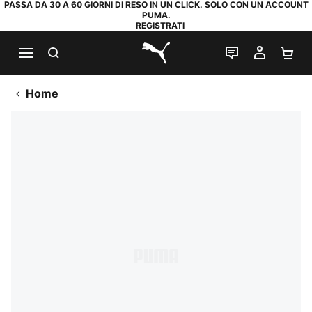
PASSA DA 30 A 60 GIORNI DI RESO IN UN CLICK. SOLO CON UN ACCOUNT
PUMA.
REGISTRATI
RICERCA
CHAT
IL MIO
CA
PUMA.com
Home