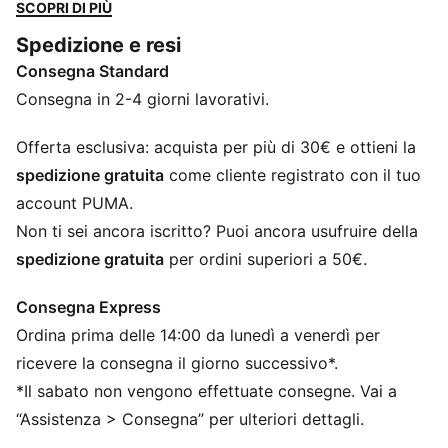
traspirabilità e cuciture termosaldate per ridurre
SCOPRI DI PIÙ
l'attrito. La tecnologia Thermoadapt vi mantiene
Spedizione e resi
fresche mentre correte. Abbracciate ogni passo con
Consegna Standard
sicurezza.
CARATTERISTICHE + VANTAGGI
Consegna in 2-4 giorni lavorativi.
Con almeno il 90% di materiale riciclato
dryCELL: tecnologia ad alte prestazioni progettata per
Offerta esclusiva: acquista per più di 30€ e ottieni la
allontanare l’umidità dalla pelle e rimanere asciutti
spedizione gratuita
come cliente registrato con il tuo
durante l’esercizio fisico
account PUMA.
CLOUDSPUN: tessuto ad alte prestazioni in misto
Non ti sei ancora iscritto? Puoi ancora usufruire della
poliestere/spandex sottoposto a una speciale
spedizione gratuita
per ordini superiori a 50€.
lavorazione, che soddisfa i più elevati standard
prestazionali e regala al tatto l’estrema morbidezza di
Consegna Express
un tessuto in cotone
Ordina prima delle 14:00 da lunedì a venerdì per
Thermoadapt: HeiQ smart temp è una tecnologia di
regolazione termica che fornisce ai tessuti la capacità
ricevere la consegna il giorno successivo*.
di rispondere dinamicamente al calore corporeo
*Il sabato non vengono effettuate consegne. Vai a
DETTAGLI
“Assistenza > Consegna” per ulteriori dettagli.
Vestibilità regolare