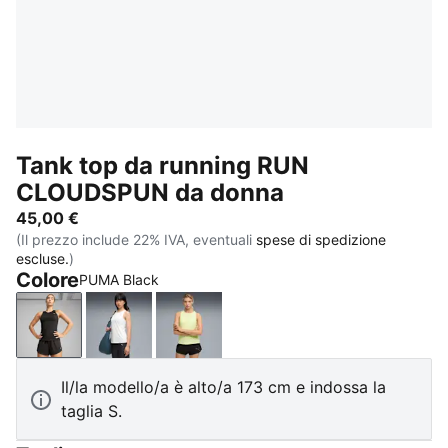
Tank top da running RUN
CLOUDSPUN da donna
45,00 €
(Il prezzo include 22% IVA, eventuali
spese di spedizione
escluse.
)
Colore
PUMA Black
PUMA Black
PUMA White
Apple Spritz
Il/la modello/a è alto/a 173 cm e indossa la
taglia S.