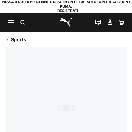
PASSA DA 30 A 60 GIORNI DI RESO IN UN CLICK. SOLO CON UN ACCOUNT
PUMA.
REGISTRATI
RICERCA
CHAT
IL MIO
CA
PUMA.com
Sports