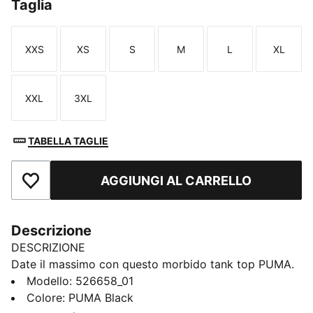
Taglia
XXS
XS
S
M
L
XL
Taglia
Taglia
Taglia
Taglia
Taglia
Taglia
XXL
3XL
Taglia
Taglia
TABELLA TAGLIE
AGGIUNGI AL CARRELLO
Aggiungi ai Preferiti
Descrizione
DESCRIZIONE
Date il massimo con questo morbido tank top PUMA.
Caratterizzato da tessuto CLOUDSPUN per le
Modello
:
526658_01
massime prestazioni, perforazioni laser per la
Colore
:
PUMA Black