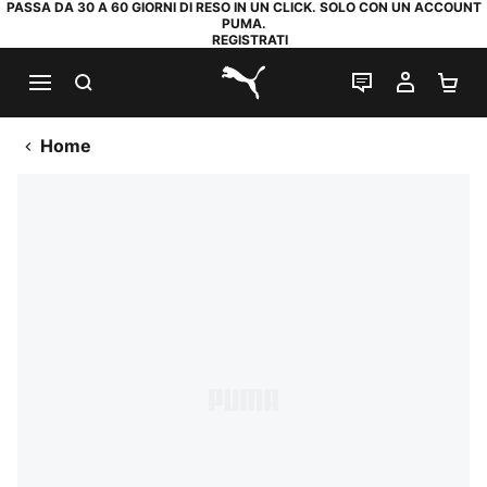
PASSA DA 30 A 60 GIORNI DI RESO IN UN CLICK. SOLO CON UN ACCOUNT
PUMA.
REGISTRATI
RICERCA
CHAT
IL MIO
CA
PUMA.com
Home