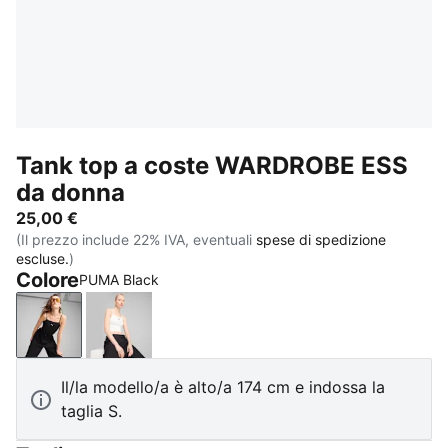
Tank top a coste WARDROBE ESS
da donna
25,00 €
(Il prezzo include 22% IVA, eventuali
spese di spedizione
escluse.
)
Colore
PUMA Black
PUMA Black
PUMA White
Il/la modello/a è alto/a 174 cm e indossa la
taglia S.