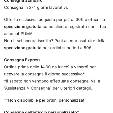
Consegna Standard
Con almeno il 30% di materiale riciclato
DETTAGLI
Consegna in 2-4 giorni lavorativi.
Vestibilità aderente
Tessuto a coste
Offerta esclusiva: acquista per più di 30€ e ottieni la
Taglio cropped
spedizione gratuita
come cliente registrato con il tuo
Scollatura bassa
account PUMA.
Spalline sottili
Non ti sei ancora iscritto? Puoi ancora usufruire della
Loghi PUMA
spedizione gratuita
per ordini superiori a 50€.
Loghi PUMA
Consegna Express
Ordina prima delle 14:00 da lunedì a venerdì per
ricevere la consegna il giorno successivo*.
*Il sabato non vengono effettuate consegne. Vai a
“Assistenza > Consegna” per ulteriori dettagli.
**Non disponibile per ordini personalizzati.
Consegna dell'articolo personalizzato*