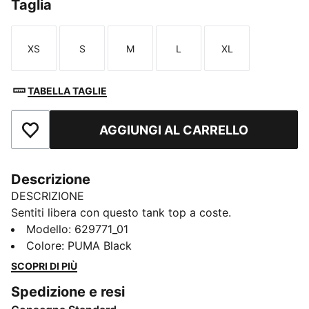
Taglia
XS
S
M
L
XL
Taglia
Taglia
Taglia
Taglia
Taglia
TABELLA TAGLIE
AGGIUNGI AL CARRELLO
Aggiungi ai Preferiti
Descrizione
DESCRIZIONE
Sentiti libera con questo tank top a coste.
Caratterizzata da un logo centrale e da un design a
Modello
:
629771_01
coste, è perfetta per chi ama la semplicità ma al
Colore
:
PUMA Black
tempo stesso un tocco di stile. Rendi speciale ogni
SCOPRI DI PIÙ
momento con lo stile disinvolto di PUMA.
Spedizione e resi
CARATTERISTICHE + VANTAGGI