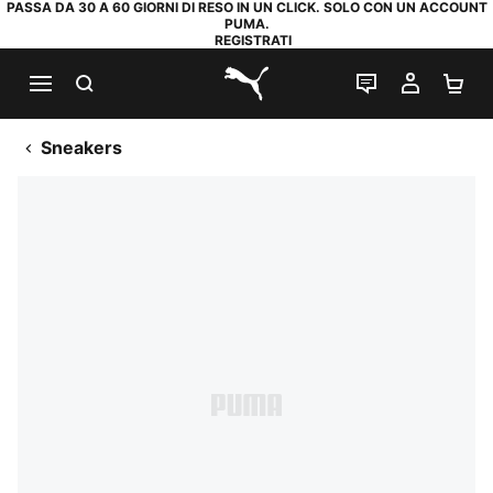
PASSA DA 30 A 60 GIORNI DI RESO IN UN CLICK. SOLO CON UN ACCOUNT
PUMA.
REGISTRATI
RICERCA
CHAT
IL MIO
CA
PUMA.com
Sneakers