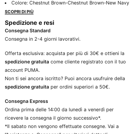
La calda fodera in pelliccia e la robusta suola in
Colore
:
Chestnut Brown-Chestnut Brown-New Navy
gomma garantiscono comodità estrema per il tuo
SCOPRI DI PIÙ
piede, mentre la struttura essenziale li rende facili da
Spedizione e resi
abbinare a qualsiasi look. Abbiamo arricchito questa
Consegna Standard
versione con la tecnologia PureTex per garantire una
maggiore protezione quando le indossi.
Consegna in 2-4 giorni lavorativi.
CARATTERISTICHE + VANTAGGI
SOFTFOAM+: comoda soletta interna che garantisce
Offerta esclusiva: acquista per più di 30€ e ottieni la
una morbida ammortizzazione grazie a un tacco più
spedizione gratuita
come cliente registrato con il tuo
spesso
account PUMA.
PUMAGRIP ATR: gomma ad alte prestazioni studiata
Non ti sei ancora iscritto? Puoi ancora usufruire della
per la trazione su ghiaccio, fango e superfici instabili
spedizione gratuita
per ordini superiori a 50€.
DETTAGLI
Tomaia in materiale sintetico
Consegna Express
Suola PUMAGRIP ATR
Ordina prima delle 14:00 da lunedì a venerdì per
Striscia Formstrip PUMA sul lato interno ed esterno
Loghi PUMA
ricevere la consegna il giorno successivo*.
Impermeabilizzazione PureTex
*Il sabato non vengono effettuate consegne. Vai a