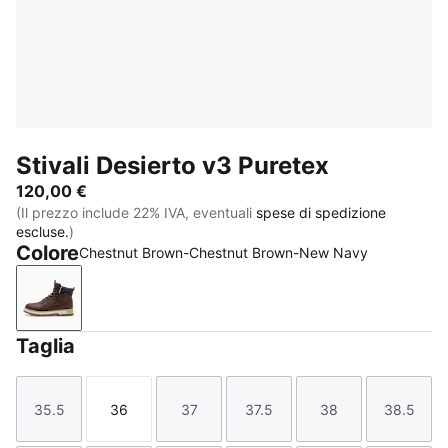
Stivali Desierto v3 Puretex
120,00 €
(Il prezzo include 22% IVA, eventuali
spese di spedizione
escluse.
)
Colore
Chestnut Brown-Chestnut Brown-New Navy
Chestnut Brown-Chestnut Brown-New Navy
Taglia
35.5
36
37
37.5
38
38.5
Taglia
Taglia
Taglia
Taglia
Taglia
Taglia