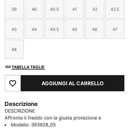
39
40
40.5
41
42
42.5
Taglia
Taglia
Taglia
Taglia
Taglia
Taglia
43
44
44.5
45
46
47
Taglia
Taglia
Taglia
Taglia
Taglia
Taglia
48
Taglia
TABELLA TAGLIE
AGGIUNGI AL CARRELLO
Aggiungi ai Preferiti
Descrizione
DESCRIZIONE
Affronta il freddo con la giusta protezione e
ammortizzazione indossando gli stivali Desierto v3.
Modello
:
393928_05