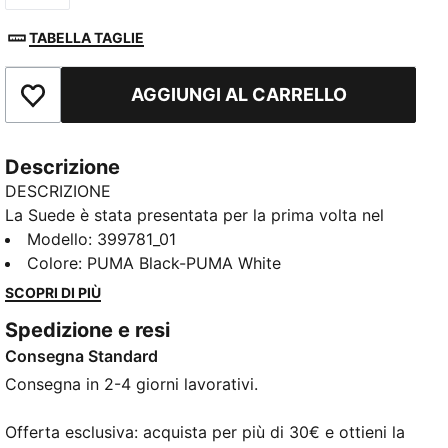
TABELLA TAGLIE
AGGIUNGI AL CARRELLO
Aggiungi ai Preferiti
Descrizione
DESCRIZIONE
La Suede è stata presentata per la prima volta nel
1968: da quel momento ha ridefinito le regole dello
Modello
:
399781_01
stile. Indossata dalle icone di ogni generazione,
Colore
:
PUMA Black-PUMA White
questa scarpa è rimasta un classico stagione dopo
SCOPRI DI PIÙ
stagione. Immediatamente riconoscibile e
Spedizione e resi
costantemente reinventata, l'eredità di Suede
Consegna Standard
continua a crescere e a essere legittimata dagli
individui autentici ed espressivi che abbracciano
Consegna in 2-4 giorni lavorativi.
l'iconica scarpa. Questa versione presenta una base
in pelle scamosciata con una striscia PUMA Formstrip
Offerta esclusiva: acquista per più di 30€ e ottieni la