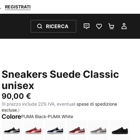
REGISTRATI
.
RICERCA
CHAT
PREFERITI 0
CARRELL
IL M
Sneakers Suede Classic
unisex
90,00 €
(Il prezzo include 22% IVA, eventuali
spese di spedizione
escluse.
)
Colore
PUMA Black-PUMA White
PUMA Black-PUMA White
For All Time Red-PUMA White
PUMA Navy-PUMA White
Team Regal Red-PUMA Wh
Cast Iron-PUMA 
PUMA Bl