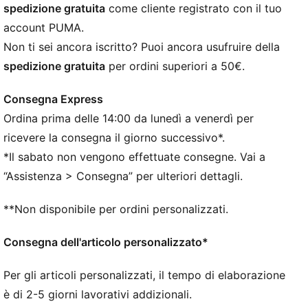
in pelle.
spedizione gratuita
come cliente registrato con il tuo
CARATTERISTICHE + VANTAGGI
account PUMA.
I prodotti in pelle di PUMA seguono una produzione
Non ti sei ancora iscritto? Puoi ancora usufruire della
responsabile attraverso il Leather Working Group.
spedizione gratuita
per ordini superiori a 50€.
www.leatherworkinggroup.com
DETTAGLI
Consegna Express
Tomaia in pelle
Ordina prima delle 14:00 da lunedì a venerdì per
Linguetta e tallone in pelle scamosciata
Fodera sintetica
ricevere la consegna il giorno successivo*.
Soletta in mesh
*Il sabato non vengono effettuate consegne. Vai a
Intersuola in gomma
“Assistenza > Consegna” per ulteriori dettagli.
Suola in gomma
Loghi PUMA
**Non disponibile per ordini personalizzati.
Consegna dell'articolo personalizzato*
Per gli articoli personalizzati, il tempo di elaborazione
è di 2-5 giorni lavorativi addizionali.