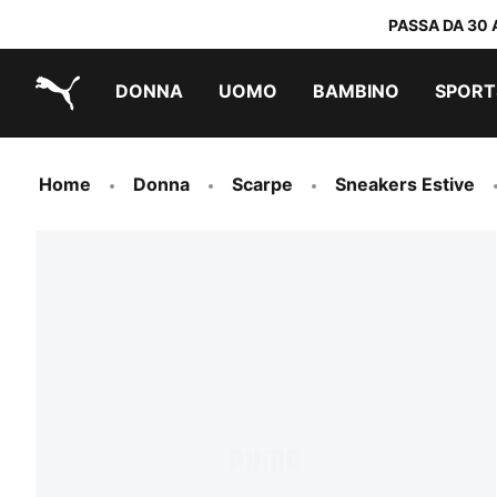
PASSA DA 30 
DONNA
UOMO
BAMBINO
SPORT
PUMA.com
PUMA x TRANSFORMERS
PUMA x DORA THE EXPLORER
Scarpe facili da indossare
Abbigliamento a meno di 40 €
Home
Donna
Scarpe
Sneakers Estive