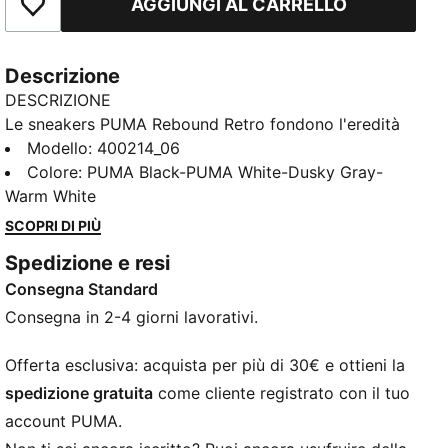
AGGIUNGI AL CARRELLO
Aggiungi ai Preferiti
Descrizione
DESCRIZIONE
Le sneakers PUMA Rebound Retro fondono l'eredità
del basket con le vibrazioni streetwear, con una
Modello
:
400214_06
tomaia sintetica traforata e una soletta SOFTFOAM+
Colore
:
PUMA Black-PUMA White-Dusky Gray-
e una suola SOFTRIDE per un'ammortizzazione che
Warm White
dura tutto il giorno. Ogni passo è una dichiarazione di
SCOPRI DI PIÙ
stile con l'inconfondibile modello retrò di PUMA.
Spedizione e resi
CARATTERISTICHE + VANTAGGI
Consegna Standard
SOFTFOAM+: comoda soletta interna che garantisce
una morbida ammortizzazione grazie a un tacco più
Consegna in 2-4 giorni lavorativi.
spesso
SOFTRIDE: morbida schiuma per un’ammortizzazione
Offerta esclusiva: acquista per più di 30€ e ottieni la
e un comfort ottimali tutto il giorno
spedizione gratuita
come cliente registrato con il tuo
DETTAGLI
account PUMA.
Larghezza regolare