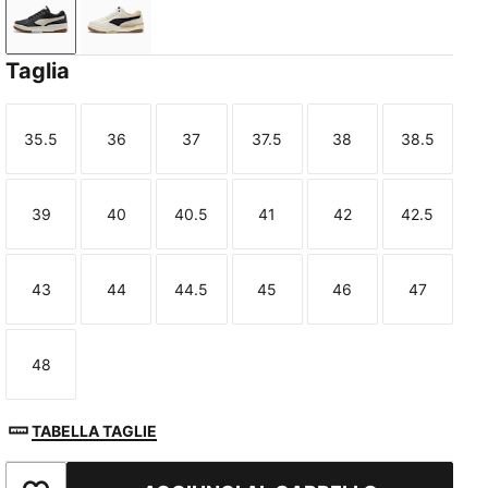
PUMA Black-PUMA White-Dusky Gray-Warm White
Frosted Ivory-New Navy-Toasted Almond
Taglia
35.5
36
37
37.5
38
38.5
Taglia
Taglia
Taglia
Taglia
Taglia
Taglia
39
40
40.5
41
42
42.5
Taglia
Taglia
Taglia
Taglia
Taglia
Taglia
43
44
44.5
45
46
47
Taglia
Taglia
Taglia
Taglia
Taglia
Taglia
48
Taglia
TABELLA TAGLIE