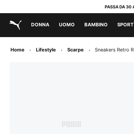
PASSA DA 30 
DONNA
UOMO
BAMBINO
SPORT
PUMA.com
PUMA x TRANSFORMERS
PUMA x DORA THE EXPLORER
Scarpe facili da indossare
Abbigliamento a meno di 40 €
Home
Lifestyle
Scarpe
Sneakers Retro 