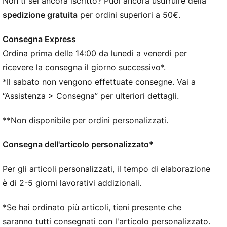
Non ti sei ancora iscritto? Puoi ancora usufruire della
Materiale sintetico
spedizione gratuita
per ordini superiori a 50€.
Rivestimento in pelle scamosciata e rete
Intersuola in EVA
Consegna Express
Chiusura a lacci
Ordina prima delle 14:00 da lunedì a venerdì per
suola in gomma
Striscia PUMA Formstrip sui lati esterni
ricevere la consegna il giorno successivo*.
*Il sabato non vengono effettuate consegne. Vai a
“Assistenza > Consegna” per ulteriori dettagli.
**Non disponibile per ordini personalizzati.
Consegna dell'articolo personalizzato*
Per gli articoli personalizzati, il tempo di elaborazione
è di 2-5 giorni lavorativi addizionali.
*Se hai ordinato più articoli, tieni presente che
saranno tutti consegnati con l'articolo personalizzato.