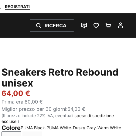
REGISTRATI
.
RICERCA
CHAT
PREFERITI 0
CARRELL
IL M
Sneakers Retro Rebound
unisex
64,00 €
Prima era
:
80,00 €
Miglior prezzo per 30 giorni
:
64,00 €
(Il prezzo include 22% IVA, eventuali
spese di spedizione
escluse.
)
Colore
PUMA Black-PUMA White-Dusky Gray-Warm White