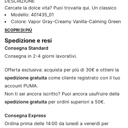
DESCRIZIONE
Cercate la dolce vita? Puoi trovarla qui. Un classico
degli anni '80, la Palermo, è tornata e più bella che
Modello
:
401435_01
mai, rivitalizzata come Palermo Moda. Vestita o meno,
Colore
:
Vapor Gray-Creamy Vanilla-Calming Green
questa sneaker dal profilo basso darà il tocco finale a
SCOPRI DI PIÙ
qualsiasi outfit.
Spedizione e resi
DETTAGLI
Consegna Standard
Tomaia in nabuk sintetico
Rivestimento della tomaia, occhiello, linguetta del
Consegna in 2-4 giorni lavorativi.
quarto pannello e tallone in nubuck
Linguetta e fodera in materiale sintetico
Offerta esclusiva: acquista per più di 30€ e ottieni la
Stampa di ispirazione animale su PUMA Formstrip
spedizione gratuita
come cliente registrato con il tuo
Loghi PUMA
account PUMA.
Non ti sei ancora iscritto? Puoi ancora usufruire della
spedizione gratuita
per ordini superiori a 50€.
Consegna Express
Ordina prima delle 14:00 da lunedì a venerdì per