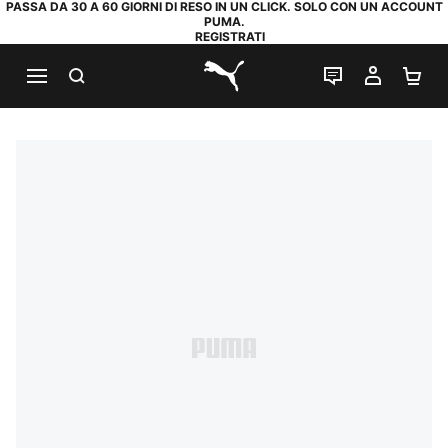
PASSA DA 30 A 60 GIORNI DI RESO IN UN CLICK. SOLO CON UN ACCOUNT
PUMA.
REGISTRATI
RICERCA
CHAT
IL MIO
CA
PUMA.com