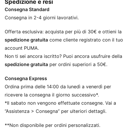
Spedizione e resi
Progettato per: Lifestyle di PUMA
Consegna Standard
Larghezza: Regolare
Chiusura: Lacci
Consegna in 2-4 giorni lavorativi.
Tipo di tacco: Tacco piatto
Ventilazione perforata
Offerta esclusiva: acquista per più di 30€ e ottieni la
Passante sul tallone con cordino elastico
spedizione gratuita
come cliente registrato con il tuo
Loghi PUMA
account PUMA.
Non ti sei ancora iscritto? Puoi ancora usufruire della
spedizione gratuita
per ordini superiori a 50€.
Consegna Express
Ordina prima delle 14:00 da lunedì a venerdì per
ricevere la consegna il giorno successivo*.
*Il sabato non vengono effettuate consegne. Vai a
“Assistenza > Consegna” per ulteriori dettagli.
**Non disponibile per ordini personalizzati.