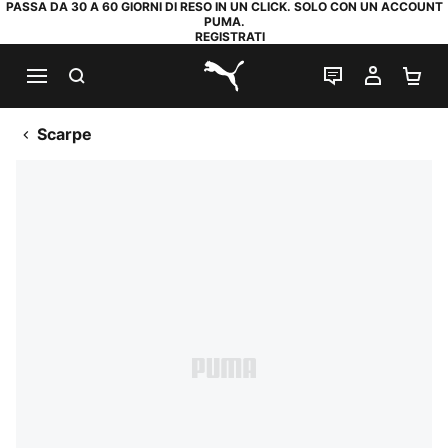
PASSA DA 30 A 60 GIORNI DI RESO IN UN CLICK. SOLO CON UN ACCOUNT
PUMA.
REGISTRATI
RICERCA
CHAT
IL MIO
CA
PUMA.com
Scarpe