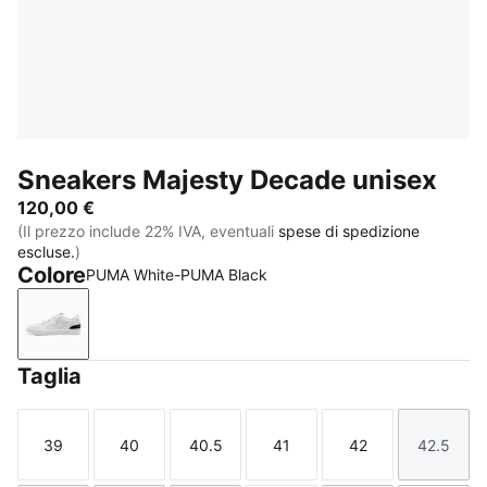
Sneakers Majesty Decade unisex
120,00 €
(Il prezzo include 22% IVA, eventuali
spese di spedizione
escluse.
)
Colore
PUMA White-PUMA Black
PUMA White-PUMA Black
Taglia
39
40
40.5
41
42
42.5
Taglia
Taglia
Taglia
Taglia
Taglia
Taglia