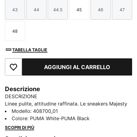
43
44
44.5
45
46
47
Taglia
Taglia
Taglia
Taglia
Taglia
Taglia
48
Taglia
TABELLA TAGLIE
AGGIUNGI AL CARRELLO
Aggiungi ai Preferiti
Descrizione
DESCRIZIONE
Linee pulite, attitudine raffinata. Le sneakers Majesty
Decade fondono dettagli discreti e silhouette
Modello
:
408700_01
essenziale. Versatili per ogni look, dal tailoring al
Colore
:
PUMA White-PUMA Black
denim.
SCOPRI DI PIÙ
DETTAGLI