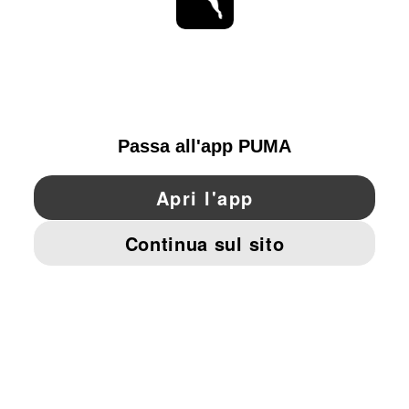
OTTIENI TUTTI GLI AGGIORNAMENTI
SCOPRI ORA
ITALY
YouTube
Twitter
Pinterest
Instagram
Facebo
© PUMA EUROPE GMBH, 2026. TUTTI I DIRITTI RISERVATI
DATI AZIENDALI E LEGALI