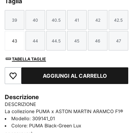
Taglia
39
40
40.5
41
42
42.5
Taglia
Taglia
Taglia
Taglia
Taglia
Taglia
43
44
44.5
45
46
47
Taglia
Taglia
Taglia
Taglia
Taglia
Taglia
TABELLA TAGLIE
AGGIUNGI AL CARRELLO
Aggiungi ai Preferiti
Descrizione
DESCRIZIONE
La collezione PUMA x ASTON MARTIN ARAMCO F1®
TEAM ridefinisce lo stile da circuito. Spinta da velocità
Modello
:
309141_01
e precisione, porta la tecnologia delle gare
Colore
:
PUMA Black-Green Lux
direttamente in città. Design pulito, attitudine bold e