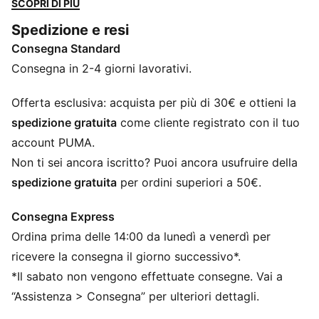
SCOPRI DI PIÙ
movimento in ogni dettaglio: nata per correre veloce,
Spedizione e resi
distinguersi e dominare ogni momento.
Consegna Standard
CARATTERISTICHE + VANTAGGI
La tomaia delle scarpe è realizzata con almeno il 20%
Consegna in 2-4 giorni lavorativi.
di materiali riciclati.
DETTAGLI
Offerta esclusiva: acquista per più di 30€ e ottieni la
Larghezza: Regolare
spedizione gratuita
come cliente registrato con il tuo
Tipo di punta: Rotonda
account PUMA.
Chiusura: Lacci
Non ti sei ancora iscritto? Puoi ancora usufruire della
Tipo di tacco: Tacco piatto
spedizione gratuita
per ordini superiori a 50€.
Dettaglio del co-branding
Consegna Express
Ordina prima delle 14:00 da lunedì a venerdì per
ricevere la consegna il giorno successivo*.
*Il sabato non vengono effettuate consegne. Vai a
“Assistenza > Consegna” per ulteriori dettagli.