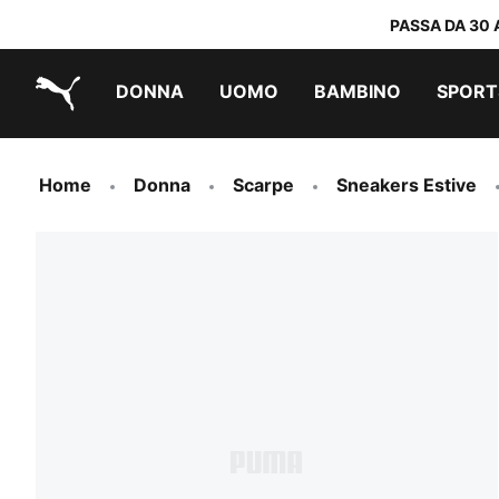
PASSA DA 30 
DONNA
UOMO
BAMBINO
SPORT
PUMA.com
PUMA x TRANSFORMERS
PUMA x DORA THE EXPLORER
Scarpe facili da indossare
Abbigliamento a meno di 40 €
Home
Donna
Scarpe
Sneakers Estive