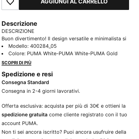
AGGIUNGI AL CARRELLO
Aggiungi ai Preferiti
Descrizione
DESCRIZIONE
Buon divertimento! Il design versatile e minimalista si
abbina perfettamente a qualsiasi outfit. Dotate di
Modello
:
400284_05
SOFTFOAM+ per un'ammortizzazione ottimale,
Colore
:
PUMA White-PUMA White-PUMA Gold
queste sneakers donano un tocco di eleganza
SCOPRI DI PIÙ
sportiva a ogni vostro passo.
Spedizione e resi
CARATTERISTICHE + VANTAGGI
Consegna Standard
La tomaia delle scarpe è realizzata con almeno il 30%
di materiali riciclati e la parte inferiore con almeno il
Consegna in 2-4 giorni lavorativi.
10% di materiali riciclati
SOFTFOAM+: comoda soletta interna che garantisce
Offerta esclusiva: acquista per più di 30€ e ottieni la
una morbida ammortizzazione grazie a un tacco più
spedizione gratuita
come cliente registrato con il tuo
spesso
account PUMA.
DETTAGLI
Non ti sei ancora iscritto? Puoi ancora usufruire della
Larghezza regolare