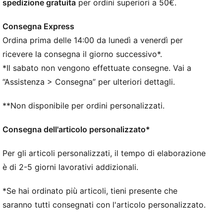
spedizione gratuita
per ordini superiori a 50€.
Materiale sintetico
Chiusura a lacci
Consegna Express
Suola in gomma
Ordina prima delle 14:00 da lunedì a venerdì per
Striscia PUMA Formstrip sui lati esterni
Loghi PUMA
ricevere la consegna il giorno successivo*.
*Il sabato non vengono effettuate consegne. Vai a
“Assistenza > Consegna” per ulteriori dettagli.
**Non disponibile per ordini personalizzati.
Consegna dell'articolo personalizzato*
Per gli articoli personalizzati, il tempo di elaborazione
è di 2-5 giorni lavorativi addizionali.
*Se hai ordinato più articoli, tieni presente che
saranno tutti consegnati con l'articolo personalizzato.