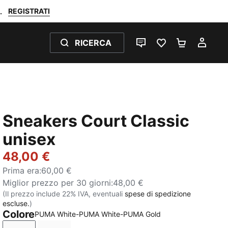
REGISTRATI
.
RICERCA
CHAT
PREFERITI 0
CARRELL
IL M
Sneakers Court Classic
unisex
48,00 €
Prima era
:
60,00 €
Miglior prezzo per 30 giorni
:
48,00 €
(Il prezzo include 22% IVA, eventuali
spese di spedizione
escluse.
)
Colore
PUMA White-PUMA White-PUMA Gold