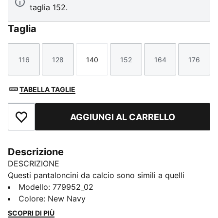
taglia 152.
Taglia
116
128
140
152
164
176
Taglia
Taglia
Taglia
Taglia
Taglia
Taglia
TABELLA TAGLIE
AGGIUNGI AL CARRELLO
Aggiungi ai Preferiti
Descrizione
DESCRIZIONE
Questi pantaloncini da calcio sono simili a quelli
indossati dai giocatori durante la stagione 25/26.
Modello
:
779952_02
Realizzati con tessuti leggeri e traspiranti, offrono il
Colore
:
New Navy
massimo comfort e libertà di movimento in campo.
SCOPRI DI PIÙ