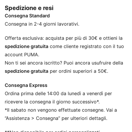
Progettati per rispecchiare il look dei tuoi idoli,
Spedizione e resi
uniscono funzionalità e stile, assicurandoti una
Consegna Standard
vestibilità perfetta per l'azione in partita.
CARATTERISTICHE + VANTAGGI
Consegna in 2-4 giorni lavorativi.
dryCELL: I materiali ad alte prestazioni eliminano il
sudore dalla pelle e garantiscono freschezza e
Offerta esclusiva: acquista per più di 30€ e ottieni la
comodità durante l’esercizio fisico
spedizione gratuita
come cliente registrato con il tuo
Nell'ambito del programma RE:FIBRE, questo capo è
account PUMA.
realizzato con almeno il 95% di materiale riciclato
Non ti sei ancora iscritto? Puoi ancora usufruire della
proveniente da scarti tessili e altri materiali usati
spedizione gratuita
per ordini superiori a 50€.
DETTAGLI
Vestibilità: Regolare
Consegna Express
Materiale principale 2: Jacquard double face
Ordina prima delle 14:00 da lunedì a venerdì per
Lunghezza: Lunghezza sopra il ginocchio
Vita: Media
ricevere la consegna il giorno successivo*.
Indossata dai giocatori durante la stagione 25/26
*Il sabato non vengono effettuate consegne. Vai a
Dettagli del marchio della squadra e PUMA
“Assistenza > Consegna” per ulteriori dettagli.
PUMA per ragazzi: per bambini più grandi dagli otto ai
sedici anni