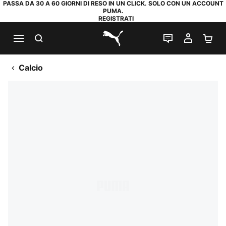
PASSA DA 30 A 60 GIORNI DI RESO IN UN CLICK. SOLO CON UN ACCOUNT
PUMA.
REGISTRATI
RICERCA
CHAT
IL MIO
CA
PUMA.com
Calcio