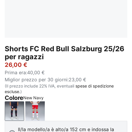
Shorts FC Red Bull Salzburg 25/26
per ragazzi
26,00 €
Prima era
:
40,00 €
Miglior prezzo per 30 giorni
:
23,00 €
(Il prezzo include 22% IVA, eventuali
spese di spedizione
escluse.
)
Colore
New Navy
New Navy
PUMA Red-PUMA White
Il/la modello/a è alto/a 152 cm e indossa la