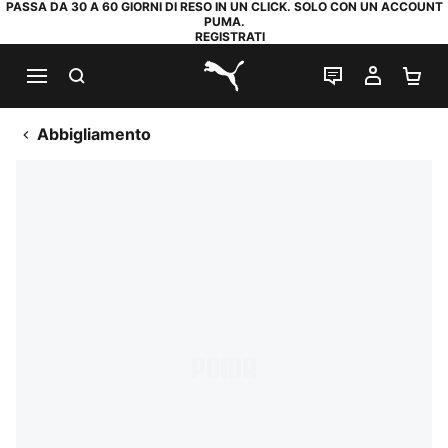
PASSA DA 30 A 60 GIORNI DI RESO IN UN CLICK. SOLO CON UN ACCOUNT
PUMA.
REGISTRATI
RICERCA
CHAT
IL MIO
CA
PUMA.com
Abbigliamento