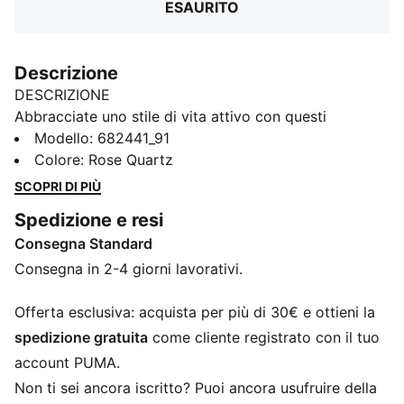
ESAURITO
Descrizione
DESCRIZIONE
Abbracciate uno stile di vita attivo con questi
pantaloncini PUMA. Presentano un elegante logo
Modello
:
682441_91
PUMA, una fascia in vita a coste e spacchi laterali per
Colore
:
Rose Quartz
la massima libertà. Perfetti per ogni movimento, ogni
SCOPRI DI PIÙ
giorno. Lasciatevi avvolgere dall’orgoglio PUMA!
Spedizione e resi
CARATTERISTICHE + VANTAGGI
Consegna Standard
Con almeno il 50% di materiale riciclato
DETTAGLI
Consegna in 2-4 giorni lavorativi.
Vestibilità regolare
Felpa non garzata
Offerta esclusiva: acquista per più di 30€ e ottieni la
Modello corto
spedizione gratuita
come cliente registrato con il tuo
Vita alta
account PUMA.
Girovita a coste con coulisse e cordini interni
Non ti sei ancora iscritto? Puoi ancora usufruire della
Tasche nelle cuciture laterali