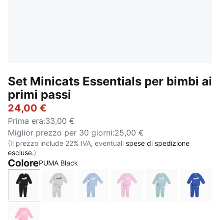
Set Minicats Essentials per bimbi ai
primi passi
24,00 €
Prima era
:
33,00 €
Miglior prezzo per 30 giorni
:
25,00 €
(Il prezzo include 22% IVA, eventuali
spese di spedizione
escluse.
)
Colore
PUMA Black
PUMA Black
Light Gray Heather
Chambray Blue
Mauve Glow
Seafoam
Royal 