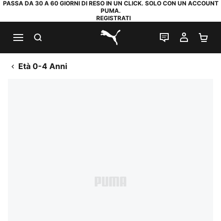
PASSA DA 30 A 60 GIORNI DI RESO IN UN CLICK. SOLO CON UN ACCOUNT
PUMA.
REGISTRATI
RICERCA
CHAT
IL MIO
CA
PUMA.com
Età 0-4 Anni