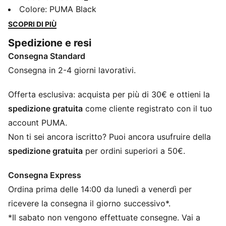
polsini a coste e un morbido tessuto in felpa.
Colore
:
PUMA Black
Abbraccia quelle giornate rilassate in tutta comodità,
SCOPRI DI PIÙ
perfette per qualsiasi avventura.
Spedizione e resi
CARATTERISTICHE + VANTAGGI
Consegna Standard
Creato con almeno il 50% di materiale riciclato
DETTAGLI
Consegna in 2-4 giorni lavorativi.
Vestibilità regolare
Materiale in pile
Offerta esclusiva: acquista per più di 30€ e ottieni la
Top a maniche lunghe
spedizione gratuita
come cliente registrato con il tuo
Fondo e polsini a coste
account PUMA.
Loghi PUMA
Non ti sei ancora iscritto? Puoi ancora usufruire della
spedizione gratuita
per ordini superiori a 50€.
Consegna Express
Ordina prima delle 14:00 da lunedì a venerdì per
ricevere la consegna il giorno successivo*.
*Il sabato non vengono effettuate consegne. Vai a