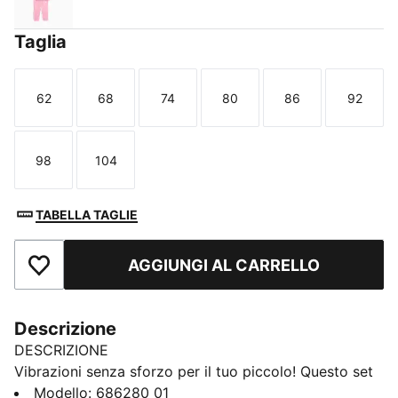
Pink Shimmer
Taglia
62
68
74
80
86
92
Taglia
Taglia
Taglia
Taglia
Taglia
Taglia
98
104
Taglia
Taglia
TABELLA TAGLIE
AGGIUNGI AL CARRELLO
Aggiungi ai Preferiti
Descrizione
DESCRIZIONE
Vibrazioni senza sforzo per il tuo piccolo! Questo set
PUMA include una stampa in gomma audace sul petto,
Modello
:
686280_01