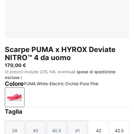
Scarpe PUMA x HYROX Deviate
NITRO™ 4 da uomo
170,00 €
(Il prezzo include 22% IVA, eventuali
spese di spedizione
escluse.
)
Colore
PUMA White-Electric Orchid-Pure Pink
PUMA White-Electric Orchid-Pure Pink
Taglia
39
40
40.5
41
42
42.5
Taglia
Taglia
Taglia
Taglia
Taglia
Taglia