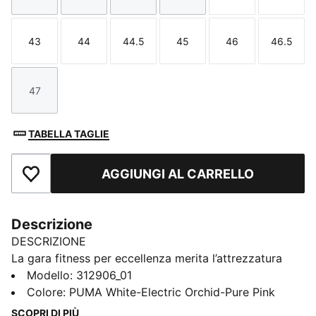
43
44
44.5
45
46
46.5
Taglia
Taglia
Taglia
Taglia
Taglia
Taglia
47
Taglia
TABELLA TAGLIE
AGGIUNGI AL CARRELLO
Aggiungi ai Preferiti
Descrizione
DESCRIZIONE
La gara fitness per eccellenza merita l’attrezzatura
giusta. PUMA x HYROX torna per una nuova sfida, con
Modello
:
312906_01
design pensati per chi vive l’adrenalina dell’arena.
Colore
:
PUMA White-Electric Orchid-Pure Pink
Queste scarpe sono leggere, propulsive e pensate per
SCOPRI DI PIÙ