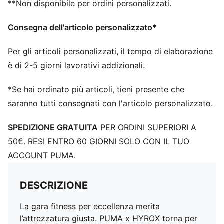
**Non disponibile per ordini personalizzati.
Altezza dello stack: 38 mm / 30 mm
Peso: 250 g (per la taglia 42)
Consegna dell'articolo personalizzato*
Dislivello tra tallone e punta: 8 mm
Pronazione: Neutro
Per gli articoli personalizzati, il tempo di elaborazione
è di 2-5 giorni lavorativi addizionali.
*Se hai ordinato più articoli, tieni presente che
saranno tutti consegnati con l'articolo personalizzato.
SPEDIZIONE GRATUITA
PER ORDINI SUPERIORI A
50€. RESI ENTRO 60 GIORNI SOLO CON IL TUO
ACCOUNT PUMA.
DESCRIZIONE
La gara fitness per eccellenza merita
l’attrezzatura giusta. PUMA x HYROX torna per