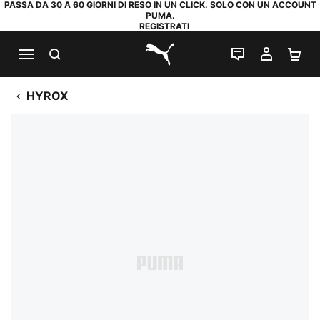
PASSA DA 30 A 60 GIORNI DI RESO IN UN CLICK. SOLO CON UN ACCOUNT
PUMA.
REGISTRATI
RICERCA
CHAT
IL MIO
CA
PUMA.com
HYROX