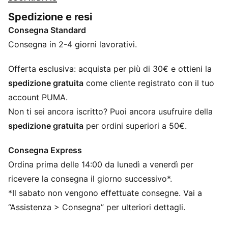
la velocità, in modo da aiutarti a spingere al massimo,
Spedizione e resi
correre veloce e conquistare ogni traguardo.
Consegna Standard
CARATTERISTICHE + VANTAGGI
PWRPLATE: Piastra in fibra di carbonio progettata per
Consegna in 2-4 giorni lavorativi.
stabilizzare l'intersuola e massimizzare il trasferimento
di energia
Offerta esclusiva: acquista per più di 30€ e ottieni la
NITROFOAM™: schiuma avanzata infusa di azoto,
spedizione gratuita
come cliente registrato con il tuo
progettata per fornire reattività e ammortizzazione di
account PUMA.
qualità superiore in un pacchetto leggero
Non ti sei ancora iscritto? Puoi ancora usufruire della
PUMAGRIP: mescola in gomma resistente ad alte
spedizione gratuita
per ordini superiori a 50€.
prestazioni progettata per consentire una trazione
ottimale su tutte le superfici
Consegna Express
La tomaia delle scarpe è realizzata con almeno il 20%
Ordina prima delle 14:00 da lunedì a venerdì per
di materiali riciclati.
DETTAGLI
ricevere la consegna il giorno successivo*.
Larghezza: Regolare
*Il sabato non vengono effettuate consegne. Vai a
Tipo di punta: Rotonda
“Assistenza > Consegna” per ulteriori dettagli.
Chiusura: Lacci
Tipo di tacco: Tacco piatto