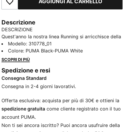
AGGIUNGI AL CARRELLO
Aggiungi ai Preferiti
Descrizione
DESCRIZIONE
Quest'anno la nostra linea Running si arricchisce della
nuovissima Pounce Lite. Dotata di schiuma
Modello
:
310778_01
ultraleggera e di una suola PROTREAD resistente, è il
Colore
:
PUMA Black-PUMA White
mix perfetto tra stile e prestazioni. Se sei un tipo
SCOPRI DI PIÙ
sempre in movimento, Pounce Lite è la scelta giusta
Spedizione e resi
per te.
Consegna Standard
CARATTERISTICHE + VANTAGGI
La tomaia delle scarpe è realizzata con almeno il 30%
Consegna in 2-4 giorni lavorativi.
di materiali riciclati
DETTAGLI
Offerta esclusiva: acquista per più di 30€ e ottieni la
Vestibilità performante
spedizione gratuita
come cliente registrato con il tuo
Schiuma PUMALITE per il massimo comfort
account PUMA.
Dettagli modellati
Non ti sei ancora iscritto? Puoi ancora usufruire della
Grado di ammortizzazione: Media