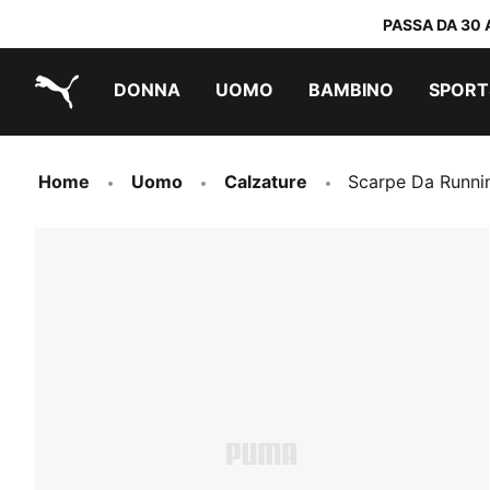
PASSA DA 30 
DONNA
UOMO
BAMBINO
SPORT
PUMA.com
PUMA x DORA THE EXPLORER
Scarpe facili da indossare
Abbigliamento a meno di 40 €
Home
Uomo
Calzature
Scarpe Da Runni