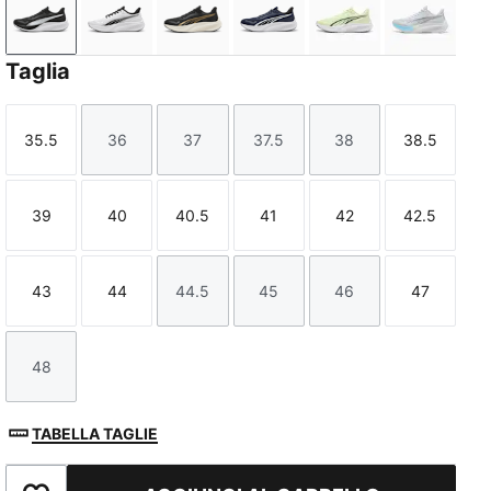
PUMA Black-PUMA White
PUMA White-PUMA Black
PUMA Gold-PUMA Black
PUMA Navy-PUMA Navy
Apple Spritz-De
Silver M
Taglia
35.5
36
37
37.5
38
38.5
Taglia
Taglia
Taglia
Taglia
Taglia
Taglia
39
40
40.5
41
42
42.5
Taglia
Taglia
Taglia
Taglia
Taglia
Taglia
43
44
44.5
45
46
47
Taglia
Taglia
Taglia
Taglia
Taglia
Taglia
48
Taglia
TABELLA TAGLIE