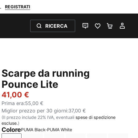
REGISTRATI
.
RICERCA
CHAT
PREFERITI 0
CARRELL
IL M
Scarpe da running
Pounce Lite
41,00 €
Prima era
:
55,00 €
Miglior prezzo per 30 giorni
:
37,00 €
(Il prezzo include 22% IVA, eventuali
spese di spedizione
escluse.
)
Colore
PUMA Black-PUMA White