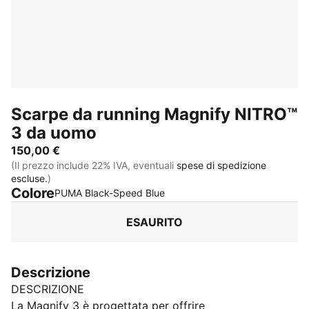
Scarpe da running Magnify NITRO™
3 da uomo
150,00 €
(Il prezzo include 22% IVA, eventuali
spese di spedizione
escluse.
)
Colore
:
Esaurito
PUMA Black-Speed Blue
ESAURITO
Descrizione
DESCRIZIONE
La Magnify 3 è progettata per offrire