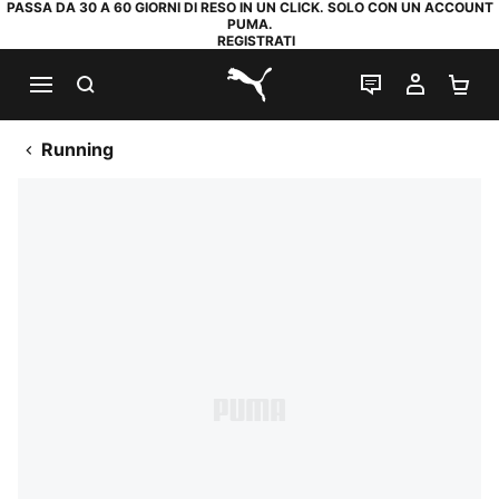
PASSA DA 30 A 60 GIORNI DI RESO IN UN CLICK. SOLO CON UN ACCOUNT
PUMA.
REGISTRATI
RICERCA
CHAT
IL MIO
CA
PUMA.com
Running