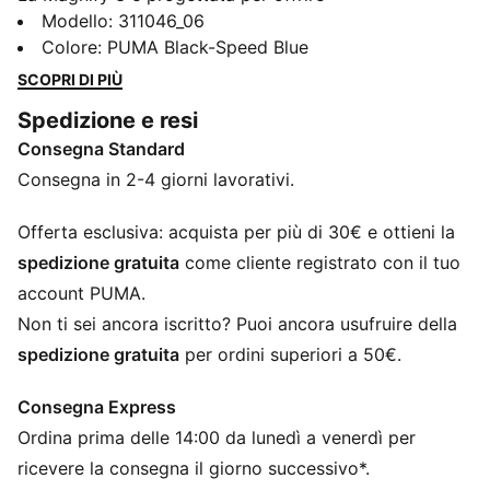
un’ammortizzazione superiore e comfort per tutto il
Modello
:
311046_06
giorno. Ideale per ogni corsa in cui morbidezza e
Colore
:
PUMA Black-Speed Blue
supporto sono fondamentali, presenta una tomaia in
SCOPRI DI PIÙ
mesh tecnico traspirante e un’ammortizzazione
Spedizione e resi
NITROFOAM™ stratificata per una corsa fluida e
Consegna Standard
reattiva. Che tu stia affrontando lunghe distanze o
corra solo per il piacere, questa scarpa amplifica il tuo
Consegna in 2-4 giorni lavorativi.
comfort e ti mantiene sempre in movimento.
CARATTERISTICHE + VANTAGGI
Offerta esclusiva: acquista per più di 30€ e ottieni la
TRASPIRABILITÀ: Materiale in maglia di qualità
spedizione gratuita
come cliente registrato con il tuo
superiore progettato per garantire traspirabilità ed
account PUMA.
elasticità, rinforzato con PWRTAPE per garantire
Non ti sei ancora iscritto? Puoi ancora usufruire della
durata e tenuta
spedizione gratuita
per ordini superiori a 50€.
NITROFOAM™: Innovativa tecnologia di schiuma infusa
di azoto che utilizza materie prime di qualità superiore
Consegna Express
per fornire il massimo ritorno di energia
Ordina prima delle 14:00 da lunedì a venerdì per
PUMAGRIP: La suola è realizzata con una mescola di
gomma resistente per una trazione su più superfici
ricevere la consegna il giorno successivo*.