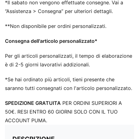
La tomaia delle scarpe è realizzata con almeno il 30%
*Il sabato non vengono effettuate consegne. Vai a
di materiali riciclati.
“Assistenza > Consegna” per ulteriori dettagli.
DETTAGLI
Vestibilità: Regolare
**Non disponibile per ordini personalizzati.
Tipo di punta: Rotonda
Fibbia: Lacci
Consegna dell'articolo personalizzato*
Tipo di tacco: Tacco piatto
Dislivello tra tallone e punta: 10 mm
Per gli articoli personalizzati, il tempo di elaborazione
Altezza dello stack: 40 mm / 30 mm
è di 2-5 giorni lavorativi addizionali.
Peso (per la taglia 42): 260 g
Consigliato per pronatori neutri
*Se hai ordinato più articoli, tieni presente che
saranno tutti consegnati con l'articolo personalizzato.
SPEDIZIONE GRATUITA
PER ORDINI SUPERIORI A
50€. RESI ENTRO 60 GIORNI SOLO CON IL TUO
ACCOUNT PUMA.