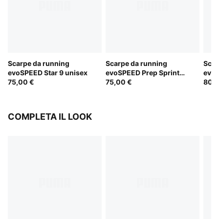
Scarpe da running
Scarpe da running
Scar
evoSPEED Star 9 unisex
evoSPEED Prep Sprint
evoS
75,00 €
3.5
75,00 €
80,0
COMPLETA IL LOOK