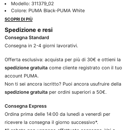
ideali per chi vuole mettersi alla prova in pista.
Modello
:
311379_02
Progettate per offrire velocità, reattività e controllo su
Colore
:
PUMA Black-PUMA White
ogni distanza: dallo sprint ai 10 km, passando per
SCOPRI DI PIÙ
ostacoli e salti. La tomaia in mesh ultraleggera
Spedizione e resi
favorisce la traspirazione, mentre la piastra estesa
Consegna Standard
assicura trazione e spinta costante.
CARATTERISTICHE + VANTAGGI
Consegna in 2-4 giorni lavorativi.
Con 2 x 6 tacchetti intercambiabili, sono pronte per
seguirti in ogni disciplina.
Offerta esclusiva: acquista per più di 30€ e ottieni la
Intersuola in EVA a tutta lunghezza per
spedizione gratuita
come cliente registrato con il tuo
un'ammortizzazione e un comfort reattivi
account PUMA.
Piastra multifunzionale con 6 sedi per tacchetti,
Non ti sei ancora iscritto? Puoi ancora usufruire della
progettata per garantire trazione e propulsione
spedizione gratuita
per ordini superiori a 50€.
ottimali su ogni superficie
Gomma resistente all'abrasione nel tallone per una
Consegna Express
maggiore durata
Ordina prima delle 14:00 da lunedì a venerdì per
DETTAGLI
Vestibilità: Regolare
ricevere la consegna il giorno successivo*.
Chiusura: Lacci