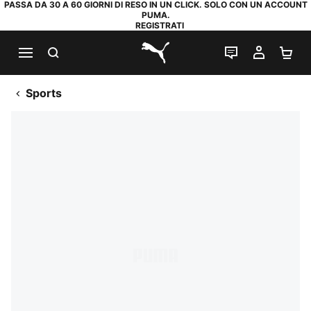
PASSA DA 30 A 60 GIORNI DI RESO IN UN CLICK. SOLO CON UN ACCOUNT
PUMA.
REGISTRATI
RICERCA
CHAT
IL MIO
CA
PUMA.com
Sports