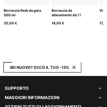
Borraccia flask da gara
Borraccia da
Visi
500 ml
allenamento da 1 l
20,00 €
18,00 €
17,0
SEI NUOVO? ECCO IL TUO -15%
SUPPORTO
MAGGIORI INFORMAZIONI
OTTIENI TUTTI GLI AGGIORNAMENTI