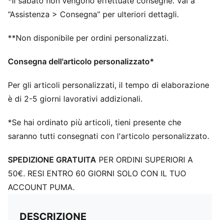
*Il sabato non vengono effettuate consegne. Vai a
Chiusura: Lacci
“Assistenza > Consegna” per ulteriori dettagli.
Altezza dello stack: Sotto i 20 mm
Pronazione: Neutro
**Non disponibile per ordini personalizzati.
Tacchetti: 2 x 6 tacchetti intercambiabili da 6 mm
(¼”) con forma piramidale per una trazione ottimale
Consegna dell'articolo personalizzato*
su pista
chiave inclusa
Per gli articoli personalizzati, il tempo di elaborazione
Loghi PUMA
è di 2-5 giorni lavorativi addizionali.
*Se hai ordinato più articoli, tieni presente che
saranno tutti consegnati con l'articolo personalizzato.
SPEDIZIONE GRATUITA
PER ORDINI SUPERIORI A
50€. RESI ENTRO 60 GIORNI SOLO CON IL TUO
ACCOUNT PUMA.
DESCRIZIONE