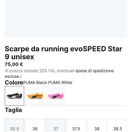
Scarpe da running evoSPEED Star
9 unisex
75,00 €
(Il prezzo include 22% IVA, eventuali
spese di spedizione
escluse.
)
Colore
PUMA Black-PUMA White
PUMA Black-PUMA White
Sun Stream-PUMA Black-PUMA White
Poison Pink-Sun Stream-PUMA Bl
Taglia
35.5
36
37
37.5
38
38.5
Taglia
Taglia
Taglia
Taglia
Taglia
Taglia