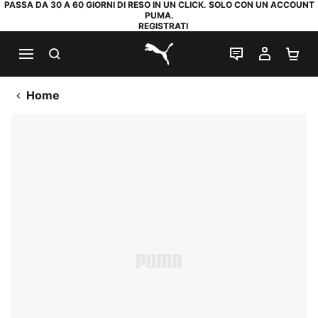
PASSA DA 30 A 60 GIORNI DI RESO IN UN CLICK. SOLO CON UN ACCOUNT
PUMA.
REGISTRATI
RICERCA
CHAT
IL MIO
CA
PUMA.com
Home