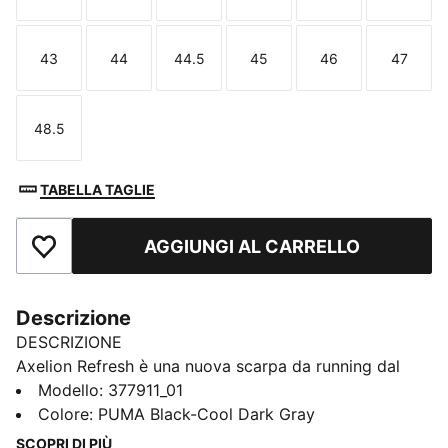
43
44
44.5
45
46
47
Taglia
Taglia
Taglia
Taglia
Taglia
Taglia
48.5
Taglia
TABELLA TAGLIE
AGGIUNGI AL CARRELLO
Aggiungi ai Preferiti
Descrizione
DESCRIZIONE
Axelion Refresh è una nuova scarpa da running dal
design fresco, che porta il linguaggio del modello
Modello
:
377911_01
Axelion al livello successivo. La tomaia presenta un
Colore
:
PUMA Black-Cool Dark Gray
rinforzo sagomato a gabbia per una forma massiccia,
SCOPRI DI PIÙ