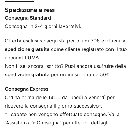
e lacci esageratamente aggressivi. Inoltre, fornisce un
Spedizione e resi
ottimo supporto e comfort di lunga durata.
Consegna Standard
CARATTERISTICHE + VANTAGGI
SOFTFOAM+: comoda soletta interna progettata per
Consegna in 2-4 giorni lavorativi.
fornire una morbida ammortizzazione grazie ad un
tacco più spesso
Offerta esclusiva: acquista per più di 30€ e ottieni la
DETTAGLI
spedizione gratuita
come cliente registrato con il tuo
Dettaglio sagomato a gabbia
account PUMA.
Cambriglione in TPU
Non ti sei ancora iscritto? Puoi ancora usufruire della
Tallonetta in EVA
spedizione gratuita
per ordini superiori a 50€.
Logo PUMA Cat sulla punta
Scritta PUMA sul tallone
Consegna Express
Ordina prima delle 14:00 da lunedì a venerdì per
ricevere la consegna il giorno successivo*.
*Il sabato non vengono effettuate consegne. Vai a
“Assistenza > Consegna” per ulteriori dettagli.