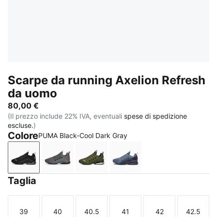
Scarpe da running Axelion Refresh
da uomo
80,00 €
(Il prezzo include 22% IVA, eventuali
spese di spedizione
escluse.
)
Colore
PUMA Black-Cool Dark Gray
PUMA Black-Cool Dark Gray
PUMA Black-Cool Dark Gray-PUMA Red
Green Moss-PUMA Black-Feather 
PUMA Navy-Inky Blue-Da
Taglia
39
40
40.5
41
42
42.5
Taglia
Taglia
Taglia
Taglia
Taglia
Taglia