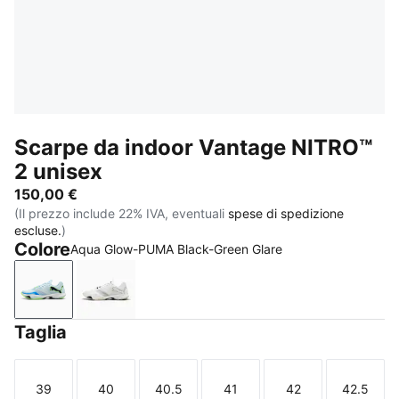
Scarpe da indoor Vantage NITRO™
2 unisex
150,00 €
(Il prezzo include 22% IVA, eventuali
spese di spedizione
escluse.
)
Colore
Aqua Glow-PUMA Black-Green Glare
Aqua Glow-PUMA Black-Green Glare
PUMA White-PUMA Black-Sugared Almond
Taglia
39
40
40.5
41
42
42.5
Taglia
Taglia
Taglia
Taglia
Taglia
Taglia