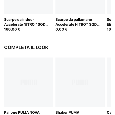
Scarpe da indoor
Scarpe da pallamano
Scar
Accelerate NITRO™ SQD
Accelerate NITRO™ SQD
Elim
5 Launch Edition unisex
160,00 €
5 unisex
0,00 €
unis
160,
COMPLETA IL LOOK
Pallone PUMA NOVA
Shaker PUMA
Calz