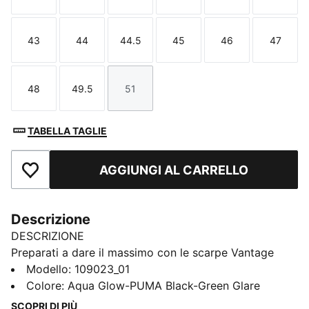
43
44
44.5
45
46
47
Taglia
Taglia
Taglia
Taglia
Taglia
Taglia
48
49.5
51
Taglia
Taglia
Taglia
TABELLA TAGLIE
AGGIUNGI AL CARRELLO
Aggiungi ai Preferiti
Descrizione
DESCRIZIONE
Preparati a dare il massimo con le scarpe Vantage
NITRO™ 2 Indoor. L'ammortizzazione NITROFOAM™
Modello
:
109023_01
aiuta a potenziare il decollo e una suola PUMAGRIP
Colore
:
Aqua Glow-PUMA Black-Green Glare
offre trazione su tutta la superficie per tagli sicuri.
SCOPRI DI PIÙ