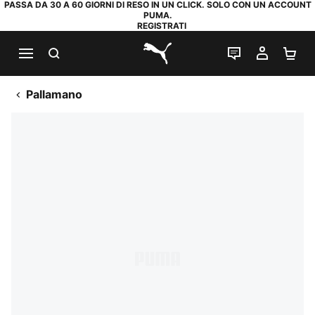
PASSA DA 30 A 60 GIORNI DI RESO IN UN CLICK. SOLO CON UN ACCOUNT
PUMA.
REGISTRATI
RICERCA
CHAT
IL MIO
CA
PUMA.com
Pallamano