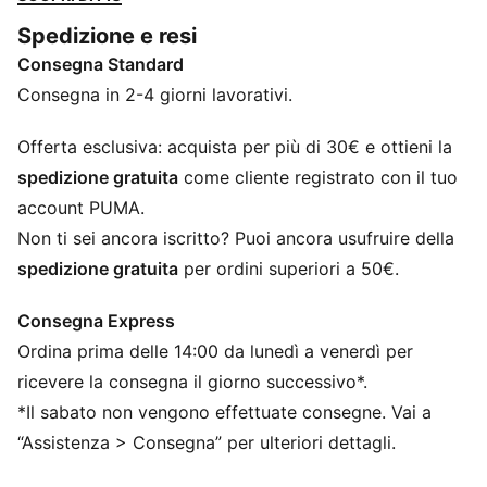
CARATTERISTICHE + VANTAGGI
Spedizione e resi
NITROFOAM™: Tecnologia innovativa di schiuma a
Consegna Standard
infusione di azoto con materie prime di alta qualità
per il massimo ritorno di energia
Consegna in 2-4 giorni lavorativi.
PWRPLATE: La piastra in fibra di carbonio massimizza
il trasferimento di energia per una corsa propulsiva
Offerta esclusiva: acquista per più di 30€ e ottieni la
La tomaia delle scarpe è realizzata con almeno il 20%
spedizione gratuita
come cliente registrato con il tuo
di materiali riciclati
account PUMA.
DETTAGLI
Non ti sei ancora iscritto? Puoi ancora usufruire della
Progettato per: Sport indoor
spedizione gratuita
per ordini superiori a 50€.
Larghezza: Regolare
Chiusura: Lacci
Consegna Express
Zone in mesh ingegnerizzate per la ventilazione
Ordina prima delle 14:00 da lunedì a venerdì per
Superficie: Indoor
Sistema di attacchi incorporato per un bloccaggio
ricevere la consegna il giorno successivo*.
adattivo e una vestibilità personalizzata
*Il sabato non vengono effettuate consegne. Vai a
La soletta OrthoLite® X35 Hybrid offre un elevato
“Assistenza > Consegna” per ulteriori dettagli.
ritorno elastico e un'ammortizzazione ottimale per gli
sport ad alto impatto