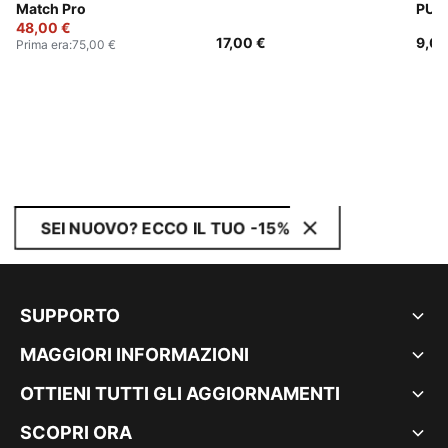
Match Pro
PUM
48,00 €
(con
17,00 €
9,00
Prima era
:
75,00 €
SEI NUOVO? ECCO IL TUO -15%
SUPPORTO
MAGGIORI INFORMAZIONI
OTTIENI TUTTI GLI AGGIORNAMENTI
SCOPRI ORA