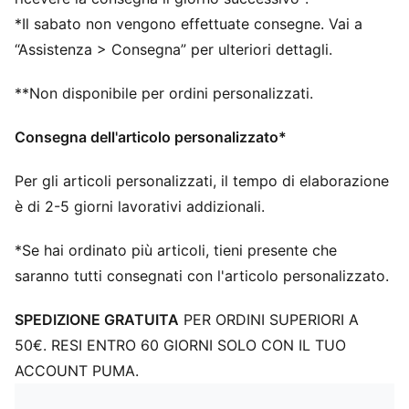
si combinano per dare la trazione necessaria per
*Il sabato non vengono effettuate consegne. Vai a
sentirsi sicuri, indipendentemente dalla situazione
“Assistenza > Consegna” per ulteriori dettagli.
**Non disponibile per ordini personalizzati.
Consegna dell'articolo personalizzato*
Per gli articoli personalizzati, il tempo di elaborazione
è di 2-5 giorni lavorativi addizionali.
*Se hai ordinato più articoli, tieni presente che
saranno tutti consegnati con l'articolo personalizzato.
SPEDIZIONE GRATUITA
PER ORDINI SUPERIORI A
50€. RESI ENTRO 60 GIORNI SOLO CON IL TUO
ACCOUNT PUMA.