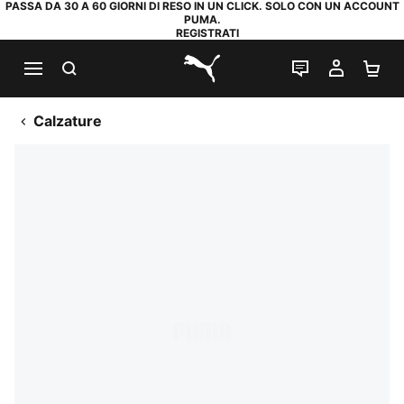
PASSA DA 30 A 60 GIORNI DI RESO IN UN CLICK. SOLO CON UN ACCOUNT
PUMA.
REGISTRATI
RICERCA
CHAT
IL MIO
CA
PUMA.com
Calzature