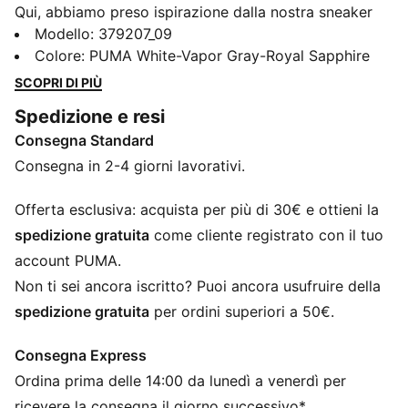
Qui, abbiamo preso ispirazione dalla nostra sneaker
RS-X e l'abbiamo rinnovata come GS-X. È dotata di
Modello
:
379207_09
una tomaia in mesh impermeabile rivestita in TPU e di
Colore
:
PUMA White-Vapor Gray-Royal Sapphire
una clip sul tallone avvolta per sicurezza e vestibilità.
SCOPRI DI PIÙ
Il design della suola garantisce il grip di cui avrai
Spedizione e resi
bisogno.
Consegna Standard
CARATTERISTICHE + VANTAGGI
PROFOAM: EVA leggera, progettata per ammortizzare
Consegna in 2-4 giorni lavorativi.
l’atterraggio e spingere il tuo prossimo passo
DETTAGLI
Offerta esclusiva: acquista per più di 30€ e ottieni la
La tomaia in mesh rivestita in TPU fornisce 1 anno di
spedizione gratuita
come cliente registrato con il tuo
impermeabilità mantenendo un'estetica unica
account PUMA.
La clip esterna avvolta in TPU sul tallone blocca il
Non ti sei ancora iscritto? Puoi ancora usufruire della
tallone per una vestibilità sicura e stabile
spedizione gratuita
per ordini superiori a 50€.
Fodera in tessuto
Intersuola PROFOAM EVA
Consegna Express
Soletta interna in tessuto
Ordina prima delle 14:00 da lunedì a venerdì per
Suola in gomma antitraccia
47 tasselli esagonali e 173 tasselli di trazione circolari
ricevere la consegna il giorno successivo*.