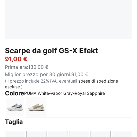
Scarpe da golf GS-X Efekt
91,00 €
Prima era
:
130,00 €
Miglior prezzo per 30 giorni
:
91,00 €
(Il prezzo include 22% IVA, eventuali
spese di spedizione
escluse.
)
Colore
PUMA White-Vapor Gray-Royal Sapphire
PUMA White-Vapor Gray-Royal Sapphire
Warm White-Ice Coffee-PUMA White
Taglia