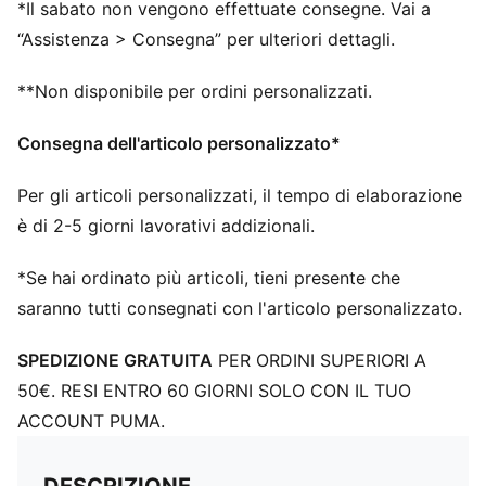
La tomaia delle scarpe è realizzata con almeno il 30%
*Il sabato non vengono effettuate consegne. Vai a
di materiali riciclati.
“Assistenza > Consegna” per ulteriori dettagli.
DETTAGLI
Vestibilità: Regolare
**Non disponibile per ordini personalizzati.
Tipo di punta: Rotonda
Fibbia: Lacci
Consegna dell'articolo personalizzato*
Tipo di tacco: Tacco piatto
Dislivello tra tallone e punta: 10 mm
Per gli articoli personalizzati, il tempo di elaborazione
Altezza dello stack: 40 mm / 30 mm
è di 2-5 giorni lavorativi addizionali.
Peso (per la taglia 37): 215 g
Consigliato per pronatori neutri
*Se hai ordinato più articoli, tieni presente che
saranno tutti consegnati con l'articolo personalizzato.
SPEDIZIONE GRATUITA
PER ORDINI SUPERIORI A
50€. RESI ENTRO 60 GIORNI SOLO CON IL TUO
ACCOUNT PUMA.