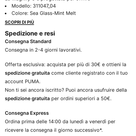
un’ammortizzazione superiore e comfort per tutto il
Modello
:
311047_04
giorno. Ideale per ogni corsa in cui morbidezza e
Colore
:
Sea Glass-Mint Melt
supporto sono fondamentali, presenta una tomaia in
SCOPRI DI PIÙ
mesh tecnico traspirante e un’ammortizzazione
Spedizione e resi
NITROFOAM™ stratificata per una corsa fluida e
Consegna Standard
reattiva. Che tu stia affrontando lunghe distanze o
corra solo per il piacere, questa scarpa amplifica il tuo
Consegna in 2-4 giorni lavorativi.
comfort e ti mantiene sempre in movimento.
CARATTERISTICHE + VANTAGGI
Offerta esclusiva: acquista per più di 30€ e ottieni la
TRASPIRABILITÀ: Materiale in maglia di qualità
spedizione gratuita
come cliente registrato con il tuo
superiore progettato per garantire traspirabilità ed
account PUMA.
elasticità, rinforzato con PWRTAPE per garantire
Non ti sei ancora iscritto? Puoi ancora usufruire della
durata e tenuta
spedizione gratuita
per ordini superiori a 50€.
NITROFOAM™: Innovativa tecnologia di schiuma infusa
di azoto che utilizza materie prime di qualità superiore
Consegna Express
per fornire il massimo ritorno di energia
Ordina prima delle 14:00 da lunedì a venerdì per
PUMAGRIP: La suola è realizzata con una mescola di
gomma resistente per una trazione su più superfici
ricevere la consegna il giorno successivo*.