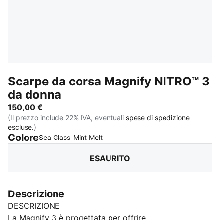
Scarpe da corsa Magnify NITRO™ 3
da donna
150,00 €
(Il prezzo include 22% IVA, eventuali
spese di spedizione
escluse.
)
Colore
:
Esaurito
Sea Glass-Mint Melt
ESAURITO
Descrizione
DESCRIZIONE
La Magnify 3 è progettata per offrire