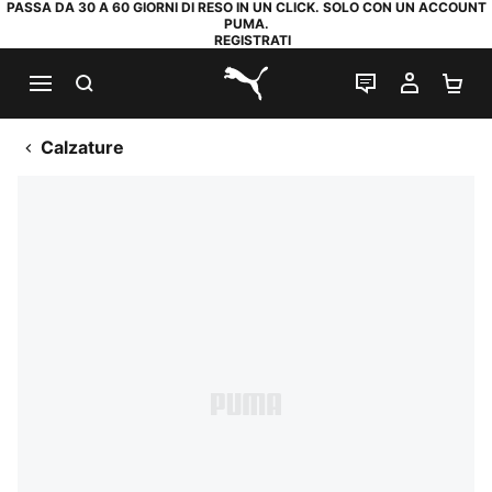
PASSA DA 30 A 60 GIORNI DI RESO IN UN CLICK. SOLO CON UN ACCOUNT
PUMA.
REGISTRATI
RICERCA
CHAT
IL MIO
CA
PUMA.com
Calzature