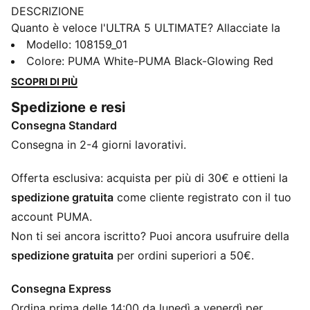
DESCRIZIONE
Quanto è veloce l'ULTRA 5 ULTIMATE? Allacciate la
cintura di sicurezza, stringete i lacci e scatenate la
Modello
:
108159_01
vostra velocità. L'ultima innovazione di PUMA
Colore
:
PUMA White-PUMA Black-Glowing Red
combina la suola SPEEDSYSTEM e i tacchetti FastTrax
SCOPRI DI PIÙ
per un'accelerazione esplosiva. Con la pelle
Spedizione e resi
GripControl Pro e il supporto PWRTAPE SQD,
Consegna Standard
dominate il campo con agilità e precisione senza pari.
Giocate a tutto gas.
Consegna in 2-4 giorni lavorativi.
CARATTERISTICHE + VANTAGGI
Con almeno il 50% di materiale riciclato
Offerta esclusiva: acquista per più di 30€ e ottieni la
ACCELERATION: la suola SPEEDSYSTEM CARBON di
spedizione gratuita
come cliente registrato con il tuo
PUMA combina il materiale elastico in fibra di
account PUMA.
carbonio per una rapida propulsione con un innovativo
Non ti sei ancora iscritto? Puoi ancora usufruire della
posizionamento e orientamento dei tacchetti per
spedizione gratuita
per ordini superiori a 50€.
un'accelerazione più rapida
TRAZIONE: i tacchetti FastTrax proprietari di PUMA
Consegna Express
sono integrati da tacchetti più arrotondati sul lato
Ordina prima delle 14:00 da lunedì a venerdì per