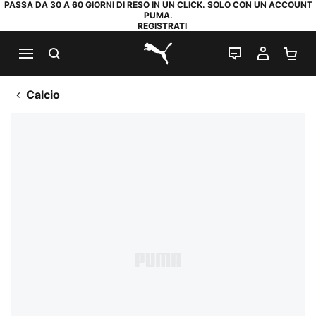
PASSA DA 30 A 60 GIORNI DI RESO IN UN CLICK. SOLO CON UN ACCOUNT
PUMA.
REGISTRATI
RICERCA
CHAT
IL MIO
CA
PUMA.com
Calcio