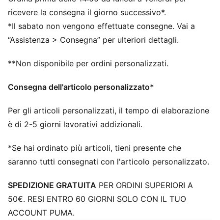
laterale per una trazione ottimale sia su terreni solidi
che su erba artificiale
ricevere la consegna il giorno successivo*.
STABILITÀ: il telaio di supporto PWRTAPE stabilizza il
*Il sabato non vengono effettuate consegne. Vai a
piede all'interno dello stivale per consentire rapidi
“Assistenza > Consegna” per ulteriori dettagli.
cambi di direzione
DETTAGLI
**Non disponibile per ordini personalizzati.
Leggera soletta rimovibile con NanoGrip e
ammortizzazione Ortholite® per una vestibilità e un
Consegna dell'articolo personalizzato*
comfort eccezionali.
La suola SPEEDSYSTEM e il design dei tacchetti
Per gli articoli personalizzati, il tempo di elaborazione
FastTrax garantiscono la massima accelerazione e
è di 2-5 giorni lavorativi addizionali.
trazione
Il telaio di sostegno PWRTAPE SQD offre stabilità
*Se hai ordinato più articoli, tieni presente che
senza compromettere l'agilità
saranno tutti consegnati con l'articolo personalizzato.
Calzata da regolare a stretta
FG: Adatte per l’uso su superfici naturali dure
SPEDIZIONE GRATUITA
PER ORDINI SUPERIORI A
50€. RESI ENTRO 60 GIORNI SOLO CON IL TUO
ACCOUNT PUMA.