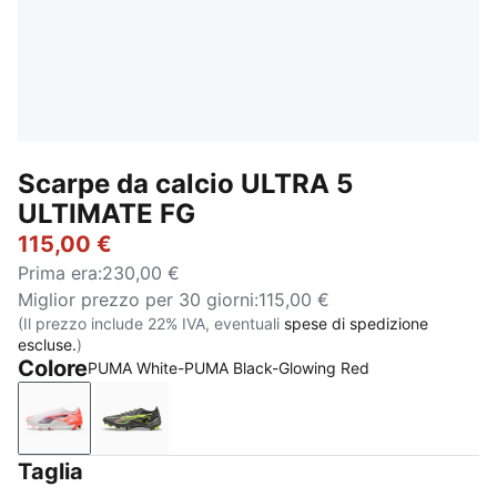
Scarpe da calcio ULTRA 5
ULTIMATE FG
115,00 €
Prima era
:
230,00 €
Miglior prezzo per 30 giorni
:
115,00 €
(Il prezzo include 22% IVA, eventuali
spese di spedizione
escluse.
)
Colore
PUMA White-PUMA Black-Glowing Red
PUMA White-PUMA Black-Glowing Red
Matte Aged Silver-Yellow Alert-Sun Struck
Taglia