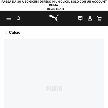
PASSA DA 30 A 60 GIORNI DI RESO IN UN CLICK. SOLO CON UN ACCOUNT
PUMA.
REGISTRATI
RICERCA
CHAT
IL MIO
CA
PUMA.com
Calcio