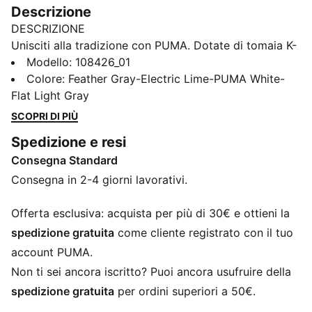
Descrizione
DESCRIZIONE
Unisciti alla tradizione con PUMA. Dotate di tomaia K-
BETTER™, struttura GRIPCONTROL 3D e tecnologia
Modello
:
108426_01
NanoGrip, queste scarpe offrono un controllo di palla
Colore
:
Feather Gray-Electric Lime-PUMA White-
e una stabilità senza pari. Il design leggero e
Flat Light Gray
l'imbottitura Ortholite® garantiscono una vestibilità
SCOPRI DI PIÙ
perfetta. Il Forever Pack è qui per regnare.
Spedizione e resi
CARATTERISTICHE + VANTAGGI
Consegna Standard
La tomaia delle scarpe è realizzata con almeno il 30%
di materiali riciclati
Consegna in 2-4 giorni lavorativi.
K-BETTER™: meglio senza pelle. il materiale della
tomaia K-BETTER™ non a base animale per una nuova
Offerta esclusiva: acquista per più di 30€ e ottieni la
e migliorata interpretazione del tocco, del comfort e
spedizione gratuita
come cliente registrato con il tuo
della durata è all’altezza del nome KING
account PUMA.
L'imbottitura in memory foam ORTHOLITE® nel tallone
Non ti sei ancora iscritto? Puoi ancora usufruire della
aumenta il comfort
spedizione gratuita
per ordini superiori a 50€.
GRIPCONTROL 3D: la struttura a coste sul lato