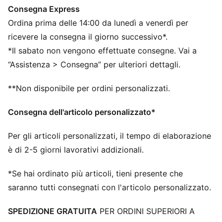
mediale migliora il controllo della palla
Consegna Express
DETTAGLI
Ordina prima delle 14:00 da lunedì a venerdì per
Suola leggera con contrafforte sul tallone e rinforzo di
stabilità per la massima manovrabilità sulle superfici
ricevere la consegna il giorno successivo*.
FG/AG.
*Il sabato non vengono effettuate consegne. Vai a
La struttura slip-on in maglia con collo basso assicura
“Assistenza > Consegna” per ulteriori dettagli.
una calzata comoda.
La tomaia K-BETTER™ non di origine animale offre un
**Non disponibile per ordini personalizzati.
tocco, un comfort e una resistenza allo stiramento
superiori
Consegna dell'articolo personalizzato*
La soletta interna leggera e rimovibile con tecnologia
NanoGrip impedisce al piede di scivolare all’interno
Per gli articoli personalizzati, il tempo di elaborazione
della scarpa
è di 2-5 giorni lavorativi addizionali.
FG/AG: Perfetto per superfici compatte (FG) ed erba
artificiale (AG), migliora le prestazioni.
*Se hai ordinato più articoli, tieni presente che
Loghi PUMA
saranno tutti consegnati con l'articolo personalizzato.
SPEDIZIONE GRATUITA
PER ORDINI SUPERIORI A