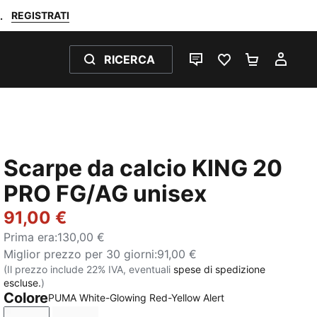
REGISTRATI
.
RICERCA
CHAT
PREFERITI 0
CARRELL
IL M
Scarpe da calcio KING 20
PRO FG/AG unisex
91,00 €
Prima era
:
130,00 €
Miglior prezzo per 30 giorni
:
91,00 €
(Il prezzo include 22% IVA, eventuali
spese di spedizione
escluse.
)
Colore
PUMA White-Glowing Red-Yellow Alert