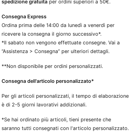
spedizione gratuita
per ordini superiori a 50€.
CARATTERISTICHE + VANTAGGI
La tomaia delle scarpe è realizzata con almeno il 20%
Consegna Express
di materiali riciclati
Ordina prima delle 14:00 da lunedì a venerdì per
TOUCH: La tomaia TOTALTOUCH+ super morbida ti
avvicina ancora di più al pallone
ricevere la consegna il giorno successivo*.
CONTROLLO: Le zone di presa tagliate al laser e le
*Il sabato non vengono effettuate consegne. Vai a
texture 3D ti aiutano a mantenere il controllo del
“Assistenza > Consegna” per ulteriori dettagli.
pallone
COMFORT: L'imbottitura del tallone OrthoLite®
**Non disponibile per ordini personalizzati.
CustomFit si adatta al tuo piede nel tempo, offrendoti
una calzata personalizzata che sembra fatta apposta
Consegna dell'articolo personalizzato*
per te
DETTAGLI
Per gli articoli personalizzati, il tempo di elaborazione
Larghezza: Regolare
è di 2-5 giorni lavorativi addizionali.
Tipo di punta: Rotonda
Fibbia: Lacci
*Se hai ordinato più articoli, tieni presente che
Tipo di tacco: Tacco piatto
saranno tutti consegnati con l'articolo personalizzato.
Soletta leggera e rimovibile con tecnologia NanoGrip
per il massimo comfort sotto i piedi