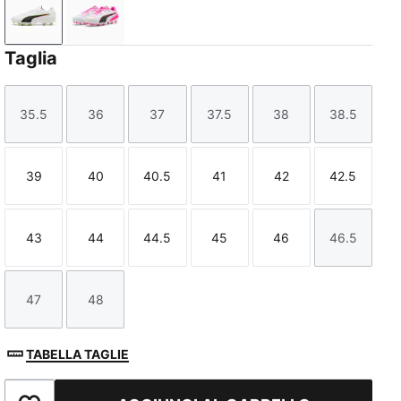
PUMA White-Glowing Red-Yellow Alert
PUMA White-Poison Pink-Bright Aqua
Taglia
35.5
36
37
37.5
38
38.5
Taglia
Taglia
Taglia
Taglia
Taglia
Taglia
39
40
40.5
41
42
42.5
Taglia
Taglia
Taglia
Taglia
Taglia
Taglia
43
44
44.5
45
46
46.5
Taglia
Taglia
Taglia
Taglia
Taglia
Taglia
47
48
Taglia
Taglia
TABELLA TAGLIE