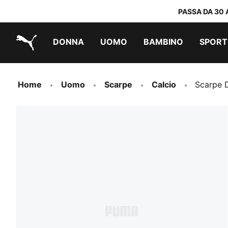
PASSA DA 30 
DONNA
UOMO
BAMBINO
SPORT
PUMA.com
PUMA x TRANSFORMERS
PUMA x DORA THE EXPLORER
Scarpe facili da indossare
Abbigliamento a meno di 40 €
Home
Uomo
Scarpe
Calcio
Scarpe 