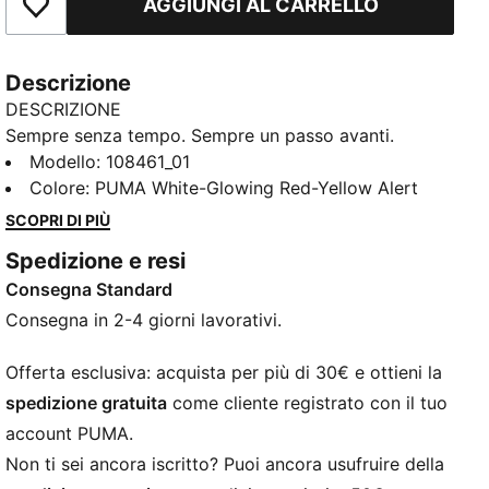
AGGIUNGI AL CARRELLO
Aggiungi ai Preferiti
Descrizione
DESCRIZIONE
Sempre senza tempo. Sempre un passo avanti.
Sempre KING. Vent’anni di evoluzione e ancora
Modello
:
108461_01
imbattibile per controllo, tocco e comfort. La tomaia
Colore
:
PUMA White-Glowing Red-Yellow Alert
TOTALTOUCH+ offre quella sensibilità che distingue i
SCOPRI DI PIÙ
bravi dai fuoriclasse: morbida sul pallone, ma
Spedizione e resi
implacabile sull’avversario. La struttura slip-on in
Consegna Standard
maglia ingegnerizzata con linguette ammortizzate,
l'imbottitura del tallone OrthoLite® CustomFit e il
Consegna in 2-4 giorni lavorativi.
sistema di allacciatura dinamico si adattano al tuo
piede, mantenendoti comodo e bloccato dal calcio
Offerta esclusiva: acquista per più di 30€ e ottieni la
d'inizio al fischio finale. E con una suola leggera
spedizione gratuita
come cliente registrato con il tuo
costruita sia per terreni duri che per erba artificiale,
account PUMA.
hai tanto controllo sui tuoi movimenti quanto sulla
Non ti sei ancora iscritto? Puoi ancora usufruire della
palla.