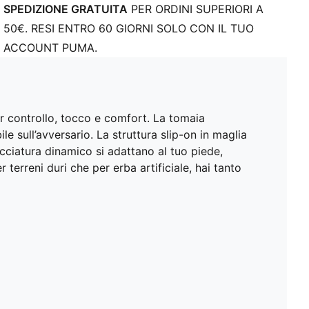
SPEDIZIONE GRATUITA
PER ORDINI SUPERIORI A
Suola leggera adatta sia per terreni duri che per erba
50€. RESI ENTRO 60 GIORNI SOLO CON IL TUO
sintetica (FG/AG)
Tomaia: Tessuto; Fodera: Tessuto: Soletta: Tessuto:
ACCOUNT PUMA.
Suola: Gomma; Intersuola: sintetico
 controllo, tocco e comfort. La tomaia
e sull’avversario. La struttura slip-on in maglia
acciatura dinamico si adattano al tuo piede,
terreni duri che per erba artificiale, hai tanto