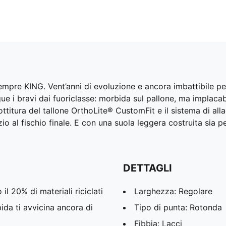
pre KING. Vent’anni di evoluzione e ancora imbattibile per
 i bravi dai fuoriclasse: morbida sul pallone, ma implacabil
titura del tallone OrthoLite® CustomFit e il sistema di all
al fischio finale. E con una suola leggera costruita sia per 
DETTAGLI
l 20% di materiali riciclati
Larghezza: Regolare
 ti avvicina ancora di
Tipo di punta: Rotonda
Fibbia: Lacci