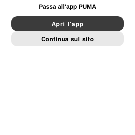
YouTube
Twitter
Pinterest
Instagram
Facebo
© PUMA EUROPE GMBH, 2026. TUTTI I DIRITTI RISERVATI
DATI AZIENDALI E LEGALI