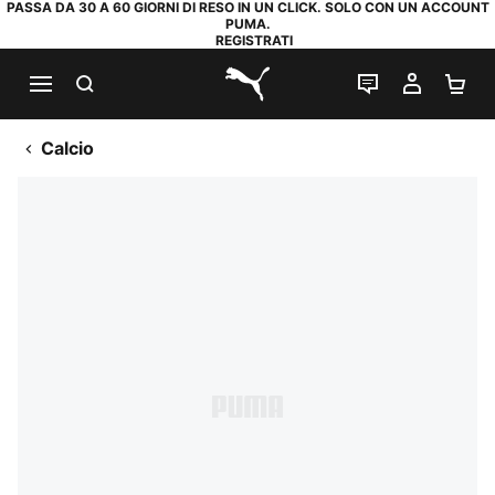
PASSA DA 30 A 60 GIORNI DI RESO IN UN CLICK. SOLO CON UN ACCOUNT
PUMA.
REGISTRATI
RICERCA
CHAT
IL MIO
CA
PUMA.com
Calcio