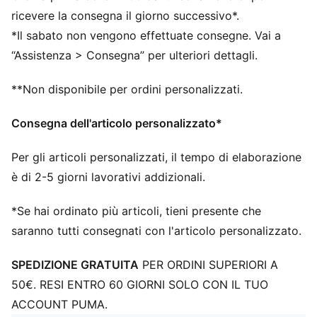
limitare la libertà di movimento
ricevere la consegna il giorno successivo*.
Lo strato di base in filato elasticizzato altamente
*Il sabato non vengono effettuate consegne. Vai a
elastico con maglia extra elastica si adatta
“Assistenza > Consegna” per ulteriori dettagli.
dinamicamente alla forma del piede.
Loghi PUMA
**Non disponibile per ordini personalizzati.
Consegna dell'articolo personalizzato*
Per gli articoli personalizzati, il tempo di elaborazione
è di 2-5 giorni lavorativi addizionali.
*Se hai ordinato più articoli, tieni presente che
saranno tutti consegnati con l'articolo personalizzato.
SPEDIZIONE GRATUITA
PER ORDINI SUPERIORI A
50€. RESI ENTRO 60 GIORNI SOLO CON IL TUO
ACCOUNT PUMA.