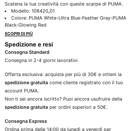
Scatena la tua creatività con queste scarpe di PUMA.
Dotata di una rete ad alta densità per il controllo della
Modello
:
108420_01
palla, suola FLEXGILITY per movimenti agili e
Colore
:
PUMA White-Ultra Blue-Feather Gray-PUMA
PWRTAPE per la massima stabilità. Gioca con o senza
Black-Glowing Red
lacci e conquista il campo con una libertà e una
SCOPRI DI PIÙ
precisione senza pari.
Spedizione e resi
CARATTERISTICHE + VANTAGGI
Consegna Standard
La tomaia delle scarpe è realizzata con almeno il 20%
di materiali riciclati
Consegna in 2-4 giorni lavorativi.
PWRTAPE: Rinforzo mirato della tomaia per il
supporto e la resistenza
Offerta esclusiva: acquista per più di 30€ e ottieni la
DETTAGLI
spedizione gratuita
come cliente registrato con il tuo
Strato in mesh ad alta densità testurizzato con
account PUMA.
GripControl Pro per una presa e un controllo della
Non ti sei ancora iscritto? Puoi ancora usufruire della
palla migliori.
spedizione gratuita
per ordini superiori a 50€.
PWRTAPE sulla parte centrale del piede per il massimo
bloccaggio e stabilità, migliorando elasticità e
Consegna Express
adattabilità.
Ordina prima delle 14:00 da lunedì a venerdì per
I Fuzionpod sulla tomaia proteggono il piede senza