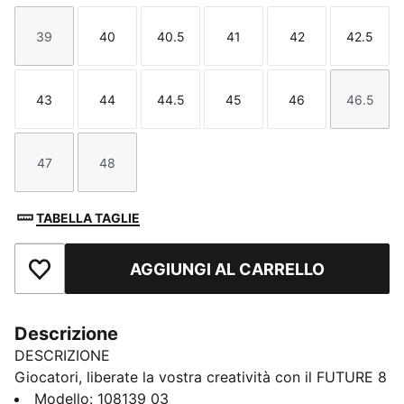
39
40
40.5
41
42
42.5
Taglia
Taglia
Taglia
Taglia
Taglia
Taglia
43
44
44.5
45
46
46.5
Taglia
Taglia
Taglia
Taglia
Taglia
Taglia
47
48
Taglia
Taglia
TABELLA TAGLIE
AGGIUNGI AL CARRELLO
Aggiungi ai Preferiti
Descrizione
DESCRIZIONE
Giocatori, liberate la vostra creatività con il FUTURE 8
PRO. Uno scarpone che si adatta in modo diverso,
Modello
:
108139_03