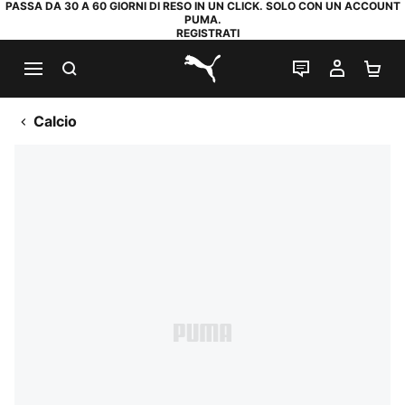
PASSA DA 30 A 60 GIORNI DI RESO IN UN CLICK. SOLO CON UN ACCOUNT
PUMA.
REGISTRATI
RICERCA
CHAT
IL MIO
CA
PUMA.com
Calcio