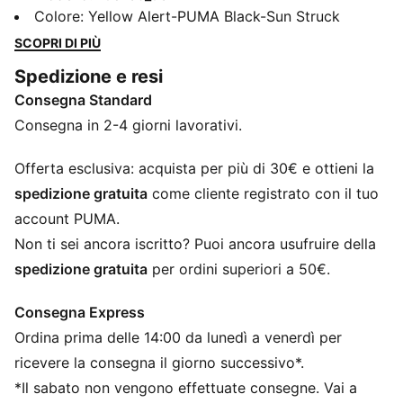
fatto per giocatori che fanno la differenza. Scatenate
Colore
:
Yellow Alert-PUMA Black-Sun Struck
la vostra creatività su terreni solidi e artificiali con
SCOPRI DI PIÙ
questi scarponi da gioco. Dotate di una tomaia in
Spedizione e resi
filato elasticizzato, di un innovativo design dei
Consegna Standard
tacchetti per un'agilità a 360 gradi e di una soletta
NanoGrip rimovibile, queste scarpe sono pensate per i
Consegna in 2-4 giorni lavorativi.
giocatori che ridefiniscono il gioco in ogni occasione.
CARATTERISTICHE + VANTAGGI
Offerta esclusiva: acquista per più di 30€ e ottieni la
Con almeno il 20% di materiale riciclato
spedizione gratuita
come cliente registrato con il tuo
PWRTAPE: Rinforzo mirato della tomaia per il
account PUMA.
supporto e la resistenza
Non ti sei ancora iscritto? Puoi ancora usufruire della
DETTAGLI
spedizione gratuita
per ordini superiori a 50€.
Il filato elasticizzato altamente elastico e il collo in
maglia elasticizzata offrono una vestibilità flessibile,
Consegna Express
sicura e di supporto
Ordina prima delle 14:00 da lunedì a venerdì per
Le linee di rete rialzate e la tecnologia GripControl
migliorano la presa e il controllo della palla
ricevere la consegna il giorno successivo*.
PWRTAPE sulla parte centrale del piede offre il
*Il sabato non vengono effettuate consegne. Vai a