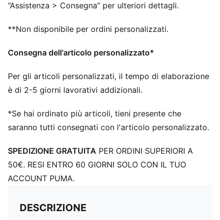
massimo del comfort e della stabilità
“Assistenza > Consegna” per ulteriori dettagli.
Design, orientamento e posizionamento innovativi dei
tacchetti per rotazioni rapide e agilità a 360 gradi sia
**Non disponibile per ordini personalizzati.
su terreni compatti che su erba artificiale
FG/AG: adatte a superfici naturali dure e terreni in
Consegna dell'articolo personalizzato*
erba sintetica (4G)
Calzata da regolare ad ampia
Per gli articoli personalizzati, il tempo di elaborazione
è di 2-5 giorni lavorativi addizionali.
*Se hai ordinato più articoli, tieni presente che
saranno tutti consegnati con l'articolo personalizzato.
SPEDIZIONE GRATUITA
PER ORDINI SUPERIORI A
50€. RESI ENTRO 60 GIORNI SOLO CON IL TUO
ACCOUNT PUMA.
DESCRIZIONE