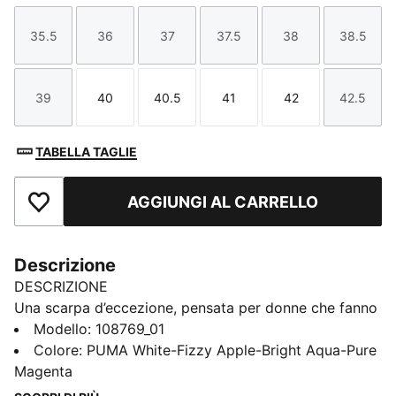
35.5
36
37
37.5
38
38.5
Taglia
Taglia
Taglia
Taglia
Taglia
Taglia
39
40
40.5
41
42
42.5
Taglia
Taglia
Taglia
Taglia
Taglia
Taglia
TABELLA TAGLIE
AGGIUNGI AL CARRELLO
Aggiungi ai Preferiti
Descrizione
DESCRIZIONE
Una scarpa d’eccezione, pensata per donne che fanno
la differenza. Con Women's Fit 2.0, il futuro è davvero
Modello
:
108769_01
femminile: avampiede più avvolgente, collo del piede
Colore
:
PUMA White-Fizzy Apple-Bright Aqua-Pure
più basso e supporto extra all’arco plantare per
Magenta
adattarsi a te – non il contrario – così puoi pensare a