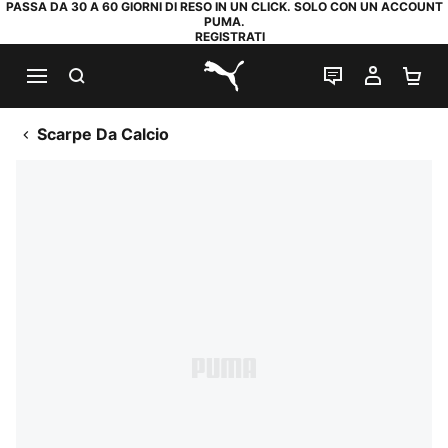
PASSA DA 30 A 60 GIORNI DI RESO IN UN CLICK. SOLO CON UN ACCOUNT
PUMA.
REGISTRATI
RICERCA
CHAT
IL MIO
CA
PUMA.com
Scarpe Da Calcio