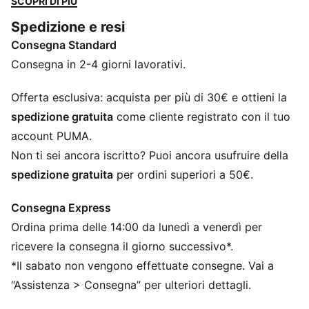
SCOPRI DI PIÙ
una sola cosa: liberare la tua creatività. La tecnologia
Spedizione e resi
FUZIONFIT³ sulla tomaia e la suola FLEXGILITY ti
Consegna Standard
offrono agilità a 360° per muoverti tra le linee e
creare senza limiti.
Consegna in 2-4 giorni lavorativi.
CARATTERISTICHE + VANTAGGI
VESTIBILITÀ DA DONNA 2.0: Sviluppata sulla base
Offerta esclusiva: acquista per più di 30€ e ottieni la
della ricerca scientifica, FUTURE avvolge il piede con
spedizione gratuita
come cliente registrato con il tuo
una calzata pensata per te: volume ridotto
account PUMA.
nell’avampiede e nella punta, più una nuova soletta
Non ti sei ancora iscritto? Puoi ancora usufruire della
sagomata che offre supporto extra all’arco plantare
spedizione gratuita
per ordini superiori a 50€.
VESTIBILITÀ: Materiale di base superiore altamente
elastico combinato con un collo in maglia elastica per
Consegna Express
una vestibilità flessibile, sicura e di supporto
Ordina prima delle 14:00 da lunedì a venerdì per
VESTIBILITÀ: PWRTAPE sulla parte centrale del piede
per il massimo del comfort e della stabilità
ricevere la consegna il giorno successivo*.
La tomaia delle scarpe è realizzata con almeno il 20%
*Il sabato non vengono effettuate consegne. Vai a
di materiali riciclati.
“Assistenza > Consegna” per ulteriori dettagli.
DETTAGLI