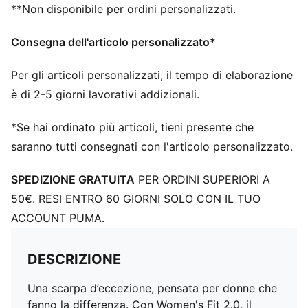
Larghezza: Regolare
**Non disponibile per ordini personalizzati.
Tipo di punta: Rotonda
Fibbia: Lacci
Consegna dell'articolo personalizzato*
Combinazione di linee di rete rialzate e tecnologia
GripControl per una migliore presa e controllo della
Per gli articoli personalizzati, il tempo di elaborazione
palla
è di 2-5 giorni lavorativi addizionali.
Tipo di tacco: Tacco piatto
Fodera: Tessuto
*Se hai ordinato più articoli, tieni presente che
Soletta interna leggera e rimovibile con tecnologia
saranno tutti consegnati con l'articolo personalizzato.
NanoGrip
Superficie: Terreno duro
SPEDIZIONE GRATUITA
PER ORDINI SUPERIORI A
50€. RESI ENTRO 60 GIORNI SOLO CON IL TUO
ACCOUNT PUMA.
DESCRIZIONE
Una scarpa d’eccezione, pensata per donne che
fanno la differenza. Con Women's Fit 2.0, il