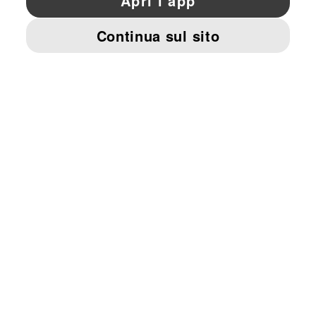
© PUMA EUROPE GMBH, 2026. TUTTI I DIRITTI RISERVATI
DATI AZIENDALI E LEGALI