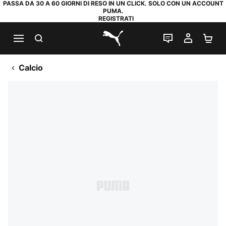
PASSA DA 30 A 60 GIORNI DI RESO IN UN CLICK. SOLO CON UN ACCOUNT
PUMA.
REGISTRATI
RICERCA
CHAT
IL MIO
CA
PUMA.com
Calcio