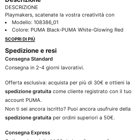
DESCRIZIONE
Playmakers, scatenate la vostra creatività con
FUTURE 8 MATCH. Presentano una tomaia in mesh
Modello
:
108386_01
morbida e leggera, linee in mesh rialzate per una
Colore
:
PUMA Black-PUMA White-Glowing Red
migliore presa della palla e una suola in gomma multi-
SCOPRI DI PIÙ
chiodata a basso profilo per versatilità su qualsiasi
Spedizione e resi
superficie, così potete scrollarvi di dosso i difensori
Consegna Standard
con facilità. Giocate con o senza lacci. Il vostro gioco,
le vostre regole.
Consegna in 2-4 giorni lavorativi.
CARATTERISTICHE + VANTAGGI
Tomaia realizzata con almeno il 30% di materiali
Offerta esclusiva: acquista per più di 30€ e ottieni la
riciclati
spedizione gratuita
come cliente registrato con il tuo
VESTIBILITÀ #1: tomaia in mesh morbida e leggera con
account PUMA.
colletto in maglia elasticizzata e struttura a taglio
Non ti sei ancora iscritto? Puoi ancora usufruire della
medio per migliorare la vestibilità, il comfort e il
spedizione gratuita
per ordini superiori a 50€.
supporto
VESTIBILITÀ #2: nastro di supporto sulla parte
Consegna Express
centrale del piede per stabilità e stabilità