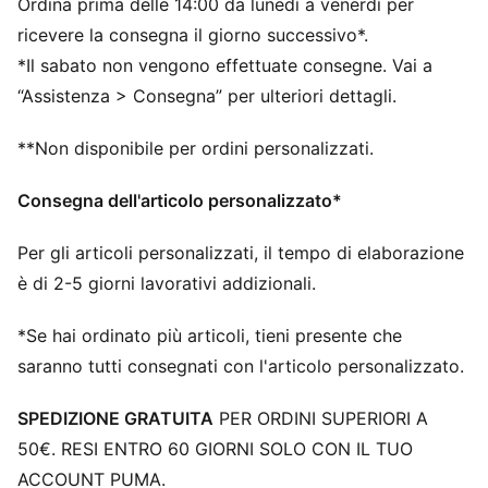
Ordina prima delle 14:00 da lunedì a venerdì per
ABILITÀ: linee in rete rialzate per una maggiore presa e
controllo della palla
ricevere la consegna il giorno successivo*.
DETTAGLI
*Il sabato non vengono effettuate consegne. Vai a
Le linee di rete rialzate migliorano la presa e il
“Assistenza > Consegna” per ulteriori dettagli.
controllo della palla
Nastro di supporto sulla parte centrale del piede per
**Non disponibile per ordini personalizzati.
stabilità e stabilità
Tomaia in mesh morbida e leggera con colletto in
Consegna dell'articolo personalizzato*
maglia elasticizzato per una migliore vestibilità e
comfort
Per gli articoli personalizzati, il tempo di elaborazione
Suola in gomma a basso profilo e intersuola in EVA.
è di 2-5 giorni lavorativi addizionali.
Calzata da regolare ad ampia
Gioca con o senza lacci
*Se hai ordinato più articoli, tieni presente che
TT: adatte a superfici naturali dure e terreni in erba
saranno tutti consegnati con l'articolo personalizzato.
sintetica (2G)
PUMA per ragazzi: per bambini più grandi dagli otto ai
SPEDIZIONE GRATUITA
PER ORDINI SUPERIORI A
sedici anni
50€. RESI ENTRO 60 GIORNI SOLO CON IL TUO
ACCOUNT PUMA.