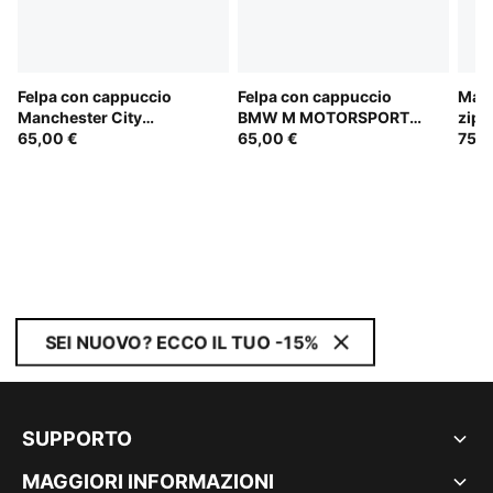
Felpa con cappuccio
Felpa con cappuccio
Magl
Manchester City
BMW M MOTORSPORT
zip 
ftblCulture da uomo
65,00 €
Essentials da uomo
65,00 €
Dor
75,0
SEI NUOVO? ECCO IL TUO -15%
SUPPORTO
MAGGIORI INFORMAZIONI