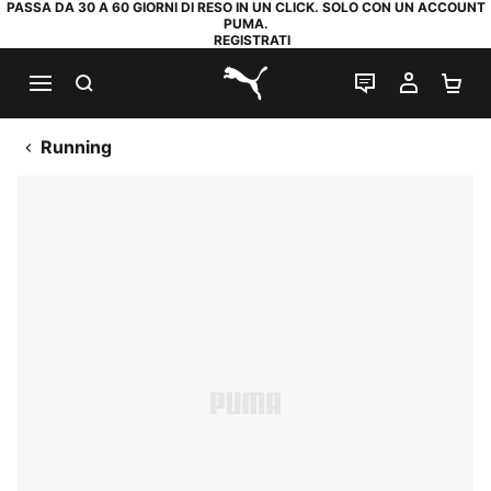
PASSA DA 30 A 60 GIORNI DI RESO IN UN CLICK. SOLO CON UN ACCOUNT
PUMA.
REGISTRATI
RICERCA
CHAT
IL MIO
CA
PUMA.com
Running