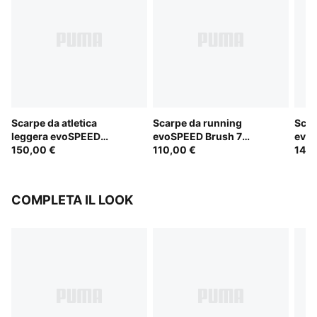
Scarpe da atletica
Scarpe da running
Scar
leggera evoSPEED
evoSPEED Brush 7
evoS
Javelin Elite 2.0
150,00 €
unisex
110,00 €
unis
140,
COMPLETA IL LOOK