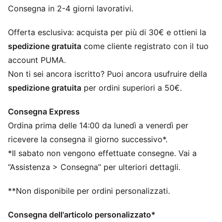
stabilità, mentre la soletta interna fustellata Eco
Consegna in 2-4 giorni lavorativi.
Ortholite Ultra garantisce ammortizzazione e
comodità quando lanci il giavellotto per registrare il
Offerta esclusiva: acquista per più di 30€ e ottieni la
prossimo record.
spedizione gratuita
come cliente registrato con il tuo
DETTAGLI
account PUMA.
Scarpa media
Non ti sei ancora iscritto? Puoi ancora usufruire della
Tre cinturini a metà del piede per la massima stabilità
spedizione gratuita
per ordini superiori a 50€.
Soletta interna fustellata Eco Ortholite Ultra incollata
allo strato Strobel
Consegna Express
Piastra EVONIK integrale interna
Ordina prima delle 14:00 da lunedì a venerdì per
22 attacchi per chiodi intercambiabili da 12 mm
Suola in gomma PUMAGRIP
ricevere la consegna il giorno successivo*.
*Il sabato non vengono effettuate consegne. Vai a
“Assistenza > Consegna” per ulteriori dettagli.
**Non disponibile per ordini personalizzati.
Consegna dell'articolo personalizzato*