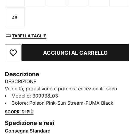
46
Taglia
TABELLA TAGLIE
AGGIUNGI AL CARRELLO
Aggiungi ai Preferiti
Descrizione
DESCRIZIONE
Velocità, propulsione e potenza eccezionali: sono
queste le caratteristiche delle scarpe per il lancio del
Modello
:
309938_03
giavellotto evoSPEED Elite 2.0. Dotate di suola
Colore
:
Poison Pink-Sun Stream-PUMA Black
PUMAGRIP per un’aderenza senza pari, queste scarpe
SCOPRI DI PIÙ
sono caratterizzate da piastra EVONIK integrale a 11
Spedizione e resi
chiodi per una maggiore potenza e velocità. I tre
Consegna Standard
cinturini a metà del piede assicurano la massima