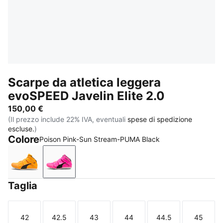
Scarpe da atletica leggera
evoSPEED Javelin Elite 2.0
150,00 €
(Il prezzo include 22% IVA, eventuali
spese di spedizione
escluse.
)
Colore
Poison Pink-Sun Stream-PUMA Black
Sun Stream-PUMA Black-PUMA White
Poison Pink-Sun Stream-PUMA Black
Taglia
42
42.5
43
44
44.5
45
Taglia
Taglia
Taglia
Taglia
Taglia
Taglia