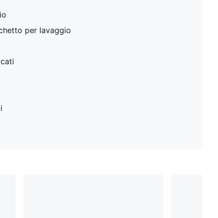
io
cchetto per lavaggio
cati
i