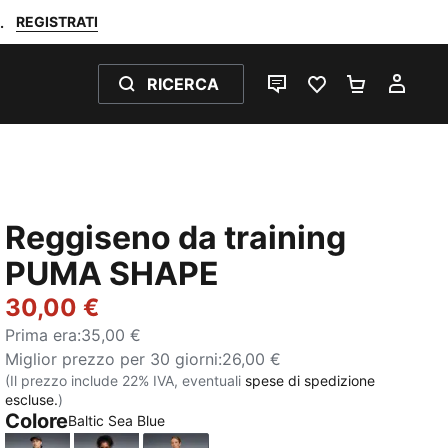
REGISTRATI
.
RICERCA
CHAT
PREFERITI 0
CARRELL
IL M
Reggiseno da training
PUMA SHAPE
30,00 €
Prima era
:
35,00 €
Miglior prezzo per 30 giorni
:
26,00 €
(Il prezzo include 22% IVA, eventuali
spese di spedizione
escluse.
)
Colore
Baltic Sea Blue