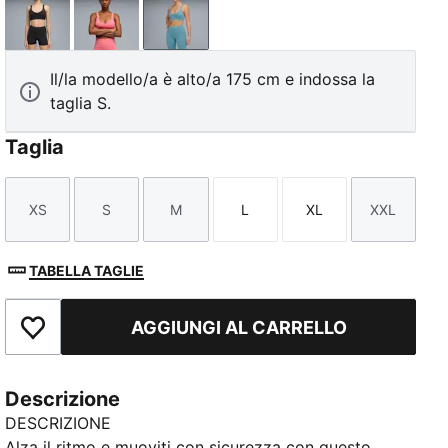
PUMA Black
Wild Pink
Baltic Sea Blue
Il/la modello/a è alto/a 175 cm e indossa la
taglia S.
Taglia
XS
S
M
L
XL
XXL
Taglia
Taglia
Taglia
Taglia
Taglia
Taglia
TABELLA TAGLIE
AGGIUNGI AL CARRELLO
Aggiungi ai Preferiti
Descrizione
DESCRIZIONE
Alza il ritmo e muoviti con sicurezza con questo