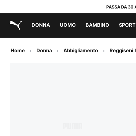
PASSA DA 30 
DONNA
UOMO
BAMBINO
SPORT
PUMA.com
PUMA x TRANSFORMERS
PUMA x DORA THE EXPLORER
Scarpe facili da indossare
Abbigliamento a meno di 40 €
Home
Donna
Abbigliamento
Reggiseni S