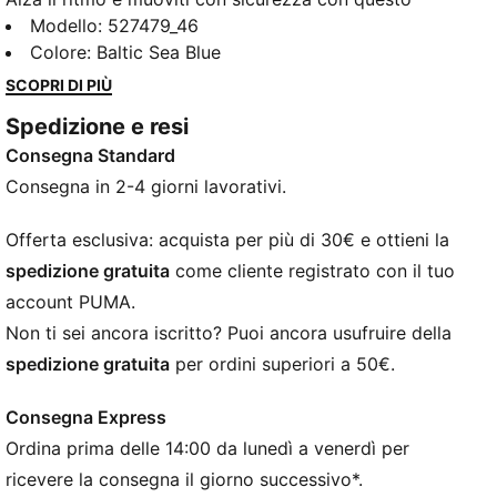
reggiseno a basso impatto. Dotato di tecnologia
Modello
:
527479_46
dryCELL per allontanare l'umidità, imbottiture
Colore
:
Baltic Sea Blue
removibili per una vestibilità personalizzata e
SCOPRI DI PIÙ
supporto senza restrizioni per le tue sessioni in
Spedizione e resi
studio o il flusso quotidiano. Progettato per il
Consegna Standard
movimento, alimentato dalla tua passione.
CARATTERISTICHE + VANTAGGI
Consegna in 2-4 giorni lavorativi.
dryCELL: tecnologia ad alte prestazioni progettata
per allontanare l’umidità dalla pelle e rimanere asciutti
Offerta esclusiva: acquista per più di 30€ e ottieni la
durante l’esercizio fisico
spedizione gratuita
come cliente registrato con il tuo
Creato con almeno il 50% di materiale riciclato
account PUMA.
DETTAGLI
Non ti sei ancora iscritto? Puoi ancora usufruire della
Vestibilità: Aderente
spedizione gratuita
per ordini superiori a 50€.
Materiale principale 2: Intreccio
Senza maniche
Consegna Express
Lunghezza: Regolare
Ordina prima delle 14:00 da lunedì a venerdì per
Imbottiture rimovibili
Supporto: sport a basso impatto
ricevere la consegna il giorno successivo*.