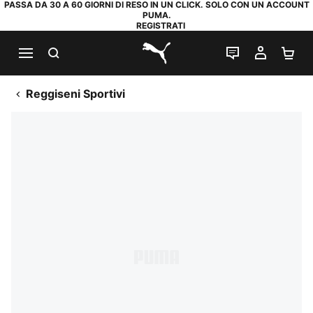
PASSA DA 30 A 60 GIORNI DI RESO IN UN CLICK. SOLO CON UN ACCOUNT
PUMA.
REGISTRATI
RICERCA
CHAT
IL MIO
CA
PUMA.com
Reggiseni Sportivi