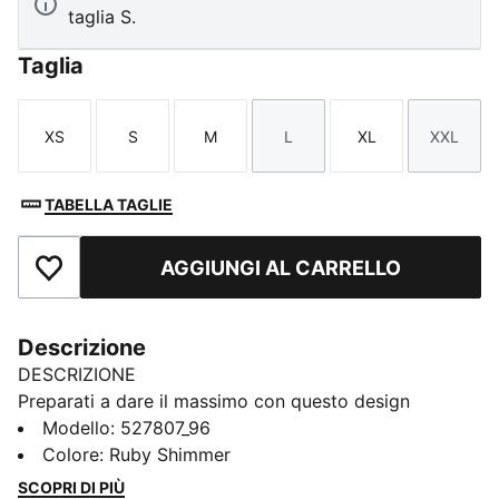
taglia S.
Taglia
XS
S
M
L
XL
XXL
Taglia
Taglia
Taglia
Taglia
Taglia
Taglia
TABELLA TAGLIE
AGGIUNGI AL CARRELLO
Aggiungi ai Preferiti
Descrizione
DESCRIZIONE
Preparati a dare il massimo con questo design
monospalla progettato per movimenti a basso
Modello
:
527807_96
impatto. Dotato della tecnologia dryCELL e delle
Colore
:
Ruby Shimmer
imbottiture rimovibili per una vestibilità
SCOPRI DI PIÙ