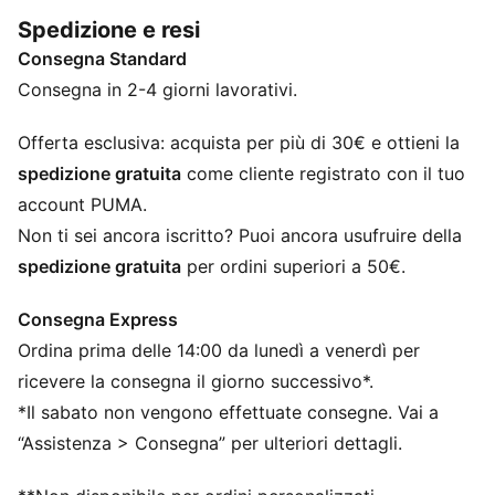
personalizzata, questo reggiseno è un capo elegante
Spedizione e resi
per lo yoga e i giorni di riposo.
Consegna Standard
CARATTERISTICHE + VANTAGGI
dryCELL: tecnologia ad alte prestazioni progettata per
Consegna in 2-4 giorni lavorativi.
allontanare l’umidità dalla pelle e rimanere asciutti
durante l’esercizio fisico
Offerta esclusiva: acquista per più di 30€ e ottieni la
Creato con almeno il 50% di materiale riciclato
spedizione gratuita
come cliente registrato con il tuo
DETTAGLI
account PUMA.
Vestibilità: Aderente
Non ti sei ancora iscritto? Puoi ancora usufruire della
Materiale principale 2: Intreccio
spedizione gratuita
per ordini superiori a 50€.
Senza maniche
Lunghezza: Regolare
Consegna Express
Imbottiture rimovibili
Ordina prima delle 14:00 da lunedì a venerdì per
ricevere la consegna il giorno successivo*.
*Il sabato non vengono effettuate consegne. Vai a
“Assistenza > Consegna” per ulteriori dettagli.