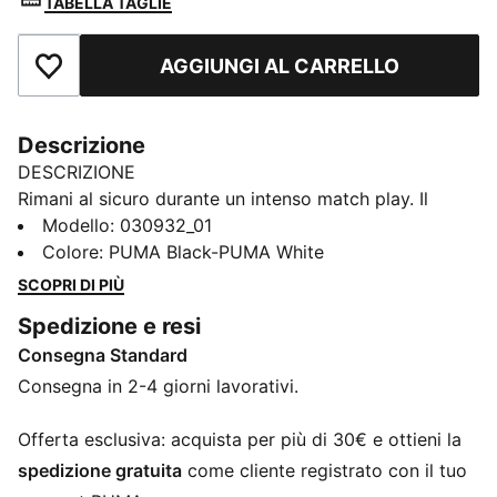
TABELLA TAGLIE
AGGIUNGI AL CARRELLO
Aggiungi ai Preferiti
Descrizione
DESCRIZIONE
Rimani al sicuro durante un intenso match play. Il
parastinchi PUMA KING, dalla forma anatomica,
Modello
:
030932_01
assorbe gli urti mentre la calza alla caviglia aderente
Colore
:
PUMA Black-PUMA White
con imbottitura in EVA fornisce un sostegno
SCOPRI DI PIÙ
confortevole e leggero. Adatto a giocatori di tutti i
Spedizione e resi
livelli.
Consegna Standard
DETTAGLI
Parastinchi anatomicamente sagomato
Consegna in 2-4 giorni lavorativi.
Calzino fisso alla caviglia con imbottitura in EVA
integrata
Offerta esclusiva: acquista per più di 30€ e ottieni la
Taglia della guardia / Altezza del corpo (cm)
spedizione gratuita
come cliente registrato con il tuo
raccomandata: XXS: < 95 cm / XS: 95 - 115 cm / S: 115