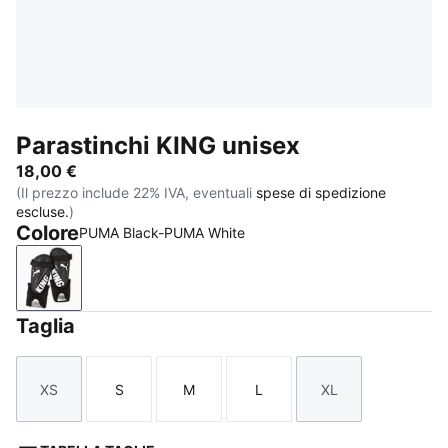
Parastinchi KING unisex
18,00 €
(Il prezzo include 22% IVA, eventuali
spese di spedizione
escluse.
)
Colore
PUMA Black-PUMA White
PUMA Black-PUMA White
Taglia
XS
S
M
L
XL
Taglia
Taglia
Taglia
Taglia
Taglia