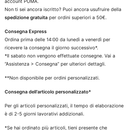
account PUMA.
- 135 cm / M: 135 - 155 cm / L: 155 - 175 cm / XL: 175
Non ti sei ancora iscritto? Puoi ancora usufruire della
- 195 cm
spedizione gratuita
per ordini superiori a 50€.
Progettato in conformità alla norma EN 13061
Loghi PUMA
Consegna Express
Ordina prima delle 14:00 da lunedì a venerdì per
ricevere la consegna il giorno successivo*.
*Il sabato non vengono effettuate consegne. Vai a
“Assistenza > Consegna” per ulteriori dettagli.
**Non disponibile per ordini personalizzati.
Consegna dell'articolo personalizzato*
Per gli articoli personalizzati, il tempo di elaborazione
è di 2-5 giorni lavorativi addizionali.
*Se hai ordinato più articoli, tieni presente che