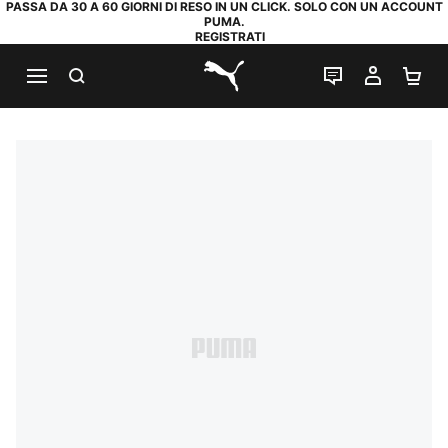
PASSA DA 30 A 60 GIORNI DI RESO IN UN CLICK. SOLO CON UN ACCOUNT
PUMA.
REGISTRATI
RICERCA
CHAT
IL MIO
CA
PUMA.com