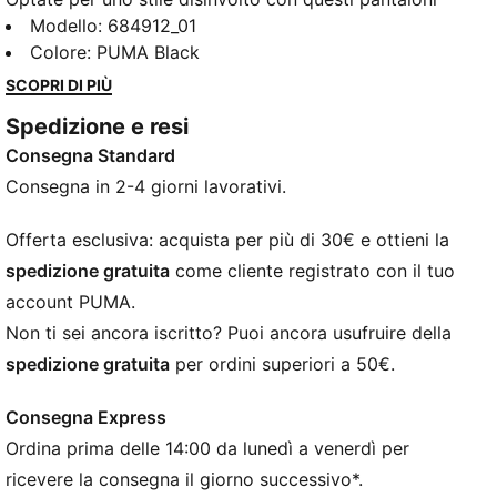
da tuta PUMA. Caratterizzati da un'elegante stampa
Modello
:
684912_01
in gomma PUMA No. 1 Logo e da un elastico in vita
Colore
:
PUMA Black
per una vestibilità avvolgente, sono perfetti per
SCOPRI DI PIÙ
qualsiasi avventura. Fai contare ogni momento con un
Spedizione e resi
tocco di stile PUMA.
Consegna Standard
CARATTERISTICHE + VANTAGGI
Con almeno il 50% di materiale riciclato
Consegna in 2-4 giorni lavorativi.
DETTAGLI
Vestibilità regolare
Offerta esclusiva: acquista per più di 30€ e ottieni la
Felpa
spedizione gratuita
come cliente registrato con il tuo
Lunghezza regolare
account PUMA.
Tasca laterale
Non ti sei ancora iscritto? Puoi ancora usufruire della
PUMA per ragazzi: per bambini più grandi dagli otto
spedizione gratuita
per ordini superiori a 50€.
ai sedici anni
Consegna Express
Ordina prima delle 14:00 da lunedì a venerdì per
ricevere la consegna il giorno successivo*.