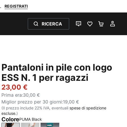
REGISTRATI
.
RICERCA
CHAT
PREFERITI 0
CARRELL
IL M
Pantaloni in pile con logo
ESS N. 1 per ragazzi
23,00 €
Prima era
:
30,00 €
Miglior prezzo per 30 giorni
:
19,00 €
(Il prezzo include 22% IVA, eventuali
spese di spedizione
escluse.
)
Colore
PUMA Black