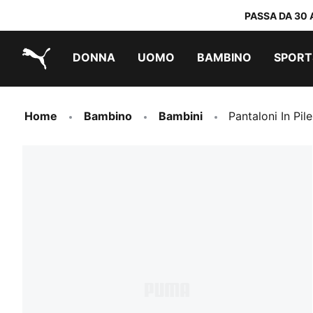
PASSA DA 30 
DONNA
UOMO
BAMBINO
SPORT
PUMA.com
PUMA x TRANSFORMERS
PUMA x DORA THE EXPLORER
Scarpe facili da indossare
Abbigliamento a meno di 40 €
Home
Bambino
Bambini
Pantaloni In Pi