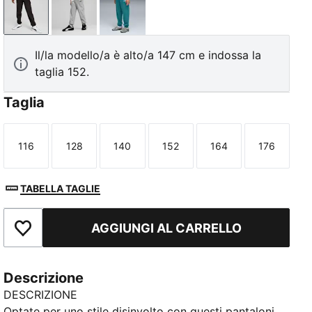
PUMA Black
Medium Gray Heather
Emerald Ice
Il/la modello/a è alto/a 147 cm e indossa la
taglia 152.
Taglia
116
128
140
152
164
176
Taglia
Taglia
Taglia
Taglia
Taglia
Taglia
TABELLA TAGLIE
AGGIUNGI AL CARRELLO
Aggiungi ai Preferiti
Descrizione
DESCRIZIONE
Optate per uno stile disinvolto con questi pantaloni