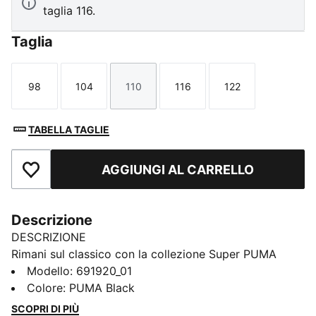
taglia 116.
Taglia
98
104
110
116
122
Taglia
Taglia
Taglia
Taglia
Taglia
TABELLA TAGLIE
AGGIUNGI AL CARRELLO
Aggiungi ai Preferiti
Descrizione
DESCRIZIONE
Rimani sul classico con la collezione Super PUMA
Pensati per i ragazzi sempre in movimento, questi
Modello
:
691920_01
must-have sono pronti a tutto con grafiche vintage
Colore
:
PUMA Black
Super PUMA, colori retrò e tanta, tanta energia.
SCOPRI DI PIÙ