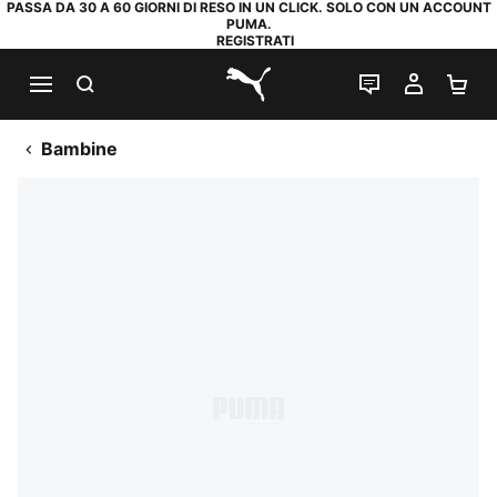
PASSA DA 30 A 60 GIORNI DI RESO IN UN CLICK. SOLO CON UN ACCOUNT
PUMA.
REGISTRATI
RICERCA
CHAT
IL MIO
CA
PUMA.com
Bambine