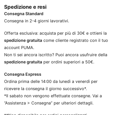
CARATTERISTICHE + VANTAGGI
Spedizione e resi
Creato con almeno il 50% di materiale riciclato
Consegna Standard
DETTAGLI
Vestibilità: Regolare
Consegna in 2-4 giorni lavorativi.
Materiale principale: French Terry
Fascia elasticizzata in vita con coulisse
Offerta esclusiva: acquista per più di 30€ e ottieni la
Lunghezza: Regolare
spedizione gratuita
come cliente registrato con il tuo
Vita: Media
account PUMA.
Loghi PUMA
Non ti sei ancora iscritto? Puoi ancora usufruire della
PUMA per bambini: consigliato per bambini dai
spedizione gratuita
per ordini superiori a 50€.
quattro agli otto anni
Consegna Express
Ordina prima delle 14:00 da lunedì a venerdì per
ricevere la consegna il giorno successivo*.
*Il sabato non vengono effettuate consegne. Vai a
“Assistenza > Consegna” per ulteriori dettagli.