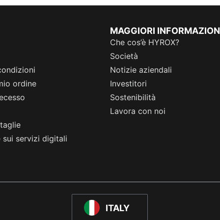
MAGGIORI INFORMAZION
Che cos’è HYROX?
Società
condizioni
Notizie aziendali
 mio ordine
Investitori
 recesso
Sostenibilità
Lavora con noi
taglie
sui servizi digitali
ITALY