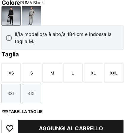
Colore
PUMA Black
PUMA Black
Medium Gray Heather
Il/la modello/a è alto/a 184 cm e indossa la
taglia M.
Taglia
XS
S
M
L
XL
XXL
Taglia
Taglia
Taglia
Taglia
Taglia
Taglia
3XL
4XL
Taglia
Taglia
TABELLA TAGLIE
AGGIUNGI AL CARRELLO
Aggiungi ai Preferiti