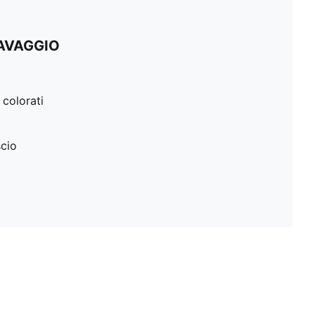
LAVAGGIO
 colorati
scio