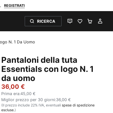
REGISTRATI
.
RICERCA
CHAT
PREFERITI 0
CARRELL
IL M
 Logo N. 1 Da Uomo
Pantaloni della tuta
Essentials con logo N. 1
da uomo
36,00 €
Prima era
:
45,00 €
Miglior prezzo per 30 giorni
:
36,00 €
(Il prezzo include 22% IVA, eventuali
spese di spedizione
escluse.
)