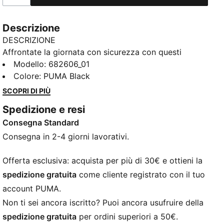
Descrizione
DESCRIZIONE
Affrontate la giornata con sicurezza con questi
pantaloni da tuta PUMA. Dotati di fascia elasticizzata
Modello
:
682606_01
in vita con coulisse interna e polsini a coste, offrono
Colore
:
PUMA Black
una vestibilità aderente. Il logo PUMA N. 1 ricamato
SCOPRI DI PIÙ
aggiunge un tocco di stile. Perfetti per ogni
Spedizione e resi
avventura.
Consegna Standard
CARATTERISTICHE + VANTAGGI
Con almeno il 50% di materiale riciclato
Consegna in 2-4 giorni lavorativi.
DETTAGLI
Vestibilità regolare
Offerta esclusiva: acquista per più di 30€ e ottieni la
Felpa
spedizione gratuita
come cliente registrato con il tuo
Lunghezza regolare
account PUMA.
Vita media
Non ti sei ancora iscritto? Puoi ancora usufruire della
Tasca laterale
spedizione gratuita
per ordini superiori a 50€.
Loghi PUMA