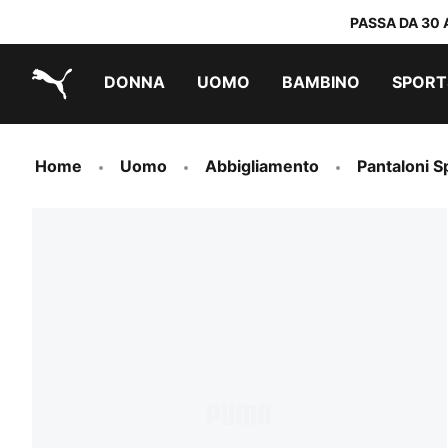
PASSA DA 30 
DONNA
UOMO
BAMBINO
SPORT
PUMA.com
PUMA x TRANSFORMERS
PUMA x DORA THE EXPLORER
Scarpe facili da indossare
Abbigliamento a meno di 40 €
Home
Uomo
Abbigliamento
Pantaloni S