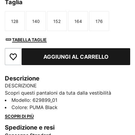
Taglia
128
140
152
164
176
Taglia
Taglia
Taglia
Taglia
Taglia
TABELLA TAGLIE
AGGIUNGI AL CARRELLO
Aggiungi ai Preferiti
Descrizione
DESCRIZIONE
Scopri questi pantaloni da tuta dalla vestibilità
comoda di PUMA. Caratterizzati da inserti in pannello
Modello
:
629899_01
T7, dettagli pintuck e tasche con zip, questi pantaloni
Colore
:
PUMA Black
fondono tradizione e modernità. La cintura
SCOPRI DI PIÙ
elasticizzata e le coulisse tonali assicurano una
Spedizione e resi
vestibilità impeccabile, mentre l'iconico logo aggiunge