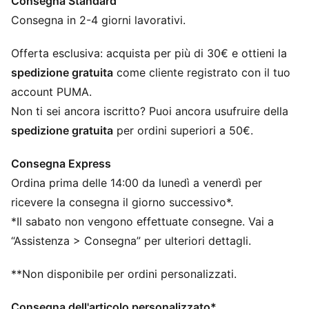
Consegna Standard
un tocco di legacy.
CARATTERISTICHE + VANTAGGI
Consegna in 2-4 giorni lavorativi.
RE:FIBRE: Nell'ambito del programma RE:FIBRE, questo
capo è realizzato con almeno il 95% di materiale
Offerta esclusiva: acquista per più di 30€ e ottieni la
riciclato proveniente da rifiuti tessili e altri materiali
spedizione gratuita
come cliente registrato con il tuo
usati
account PUMA.
DETTAGLI
Non ti sei ancora iscritto? Puoi ancora usufruire della
Vestibilità aderente
spedizione gratuita
per ordini superiori a 50€.
Tricot
Lunghezza regolare
Consegna Express
Vita media
Ordina prima delle 14:00 da lunedì a venerdì per
Tasca laterale
PUMA per ragazzi: per bambini più grandi dagli otto ai
ricevere la consegna il giorno successivo*.
sedici anni
*Il sabato non vengono effettuate consegne. Vai a
“Assistenza > Consegna” per ulteriori dettagli.
**Non disponibile per ordini personalizzati.
Consegna dell'articolo personalizzato*