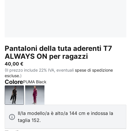
Pantaloni della tuta aderenti T7
ALWAYS ON per ragazzi
40,00 €
(Il prezzo include 22% IVA, eventuali
spese di spedizione
escluse.
)
Colore
PUMA Black
PUMA Black
Fuchsia Glow
Il/la modello/a è alto/a 144 cm e indossa la
taglia 152.