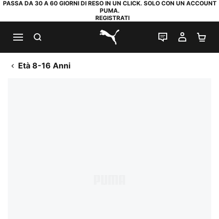
PASSA DA 30 A 60 GIORNI DI RESO IN UN CLICK. SOLO CON UN ACCOUNT
PUMA.
REGISTRATI
RICERCA
CHAT
IL MIO
CA
PUMA.com
Età 8-16 Anni