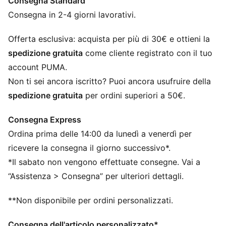
Consegna Standard
ogni avventura.
CARATTERISTICHE + VANTAGGI
Consegna in 2-4 giorni lavorativi.
Con almeno il 50% di materiale riciclato
warmCELL: tecnologia traspirante per la stagione
Offerta esclusiva: acquista per più di 30€ e ottieni la
fredda progettata per trattenere il calore e mantenerti
spedizione gratuita
come cliente registrato con il tuo
al caldo durante l’esercizio fisico
account PUMA.
DETTAGLI
Non ti sei ancora iscritto? Puoi ancora usufruire della
Vestibilità comoda
spedizione gratuita
per ordini superiori a 50€.
Tessuto in pile
Lunghezza regolare
Consegna Express
Vita media
Ordina prima delle 14:00 da lunedì a venerdì per
Tasca con cucitura
Loghi PUMA
ricevere la consegna il giorno successivo*.
*Il sabato non vengono effettuate consegne. Vai a
“Assistenza > Consegna” per ulteriori dettagli.
**Non disponibile per ordini personalizzati.
Consegna dell'articolo personalizzato*