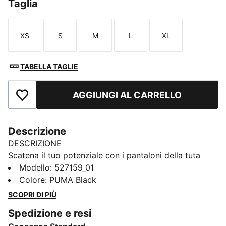
Taglia
XS
S
M
L
XL
Taglia
Taglia
Taglia
Taglia
Taglia
TABELLA TAGLIE
AGGIUNGI AL CARRELLO
Aggiungi ai Preferiti
Descrizione
DESCRIZIONE
Scatena il tuo potenziale con i pantaloni della tuta
PUMA. Progettati per garantire le massime
Modello
:
527159_01
prestazioni, sono traspiranti, elastici per favorire i
Colore
:
PUMA Black
movimenti e funzionali. La cintura elastica con
SCOPRI DI PIÙ
coulisse interna garantisce una vestibilità
Spedizione e resi
personalizzata, rendendoli i compagni perfetti per