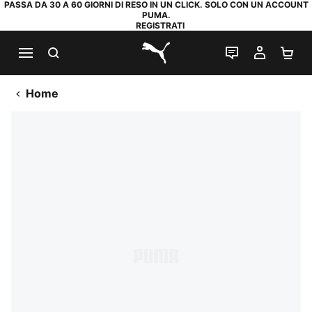
PASSA DA 30 A 60 GIORNI DI RESO IN UN CLICK. SOLO CON UN ACCOUNT
PUMA.
REGISTRATI
RICERCA
CHAT
IL MIO
CA
PUMA.com
Home