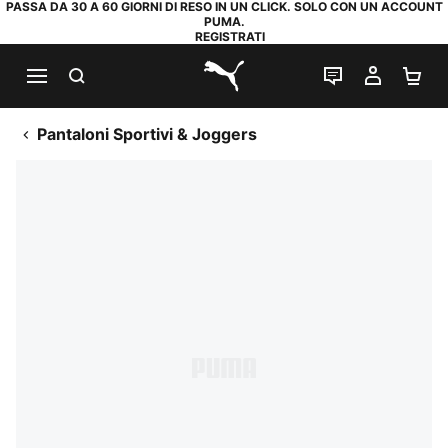
PASSA DA 30 A 60 GIORNI DI RESO IN UN CLICK. SOLO CON UN ACCOUNT
PUMA.
REGISTRATI
RICERCA
CHAT
IL MIO
CA
PUMA.com
Pantaloni Sportivi & Joggers