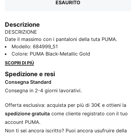
ESAURITO
Descrizione
DESCRIZIONE
Date il massimo con i pantaloni della tuta PUMA.
Caratterizzati da stampe con il logo PUMA Cat in
Modello
:
684999_51
metallo, questi pantaloni offrono una vestibilità
Colore
:
PUMA Black-Metallic Gold
personalizzata e un tocco glamour. I polsini a coste
SCOPRI DI PIÙ
completano il look per un look comodo.
Spedizione e resi
CARATTERISTICHE + VANTAGGI
Consegna Standard
Con almeno il 50% di materiale riciclato.
DETTAGLI
Consegna in 2-4 giorni lavorativi.
Vestibilità regolare
Felpa non garzata
Offerta esclusiva: acquista per più di 30€ e ottieni la
Lunghezza regolare
spedizione gratuita
come cliente registrato con il tuo
Girovita a coste con coulisse e cordini interni
account PUMA.
Fondo gamba a coste
Non ti sei ancora iscritto? Puoi ancora usufruire della
Tasche nelle cuciture laterali