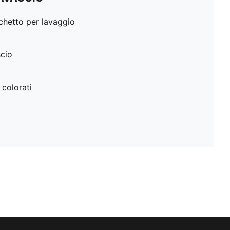
cchetto per lavaggio
scio
 colorati