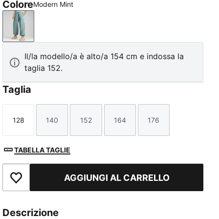
Colore
Modern Mint
Modern Mint
Il/la modello/a è alto/a 154 cm e indossa la
taglia 152.
Taglia
128
140
152
164
176
Taglia
Taglia
Taglia
Taglia
Taglia
TABELLA TAGLIE
AGGIUNGI AL CARRELLO
Aggiungi ai Preferiti
Descrizione