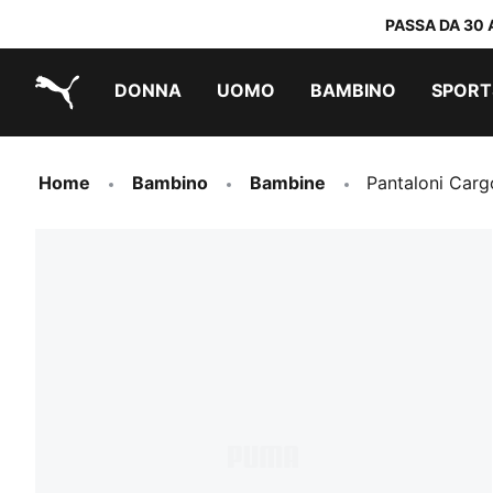
PASSA DA 30 
DONNA
UOMO
BAMBINO
SPORT
PUMA.com
PUMA x TRANSFORMERS
PUMA x DORA THE EXPLORER
Scarpe facili da indossare
Abbigliamento a meno di 40 €
Home
Bambino
Bambine
Pantaloni Car