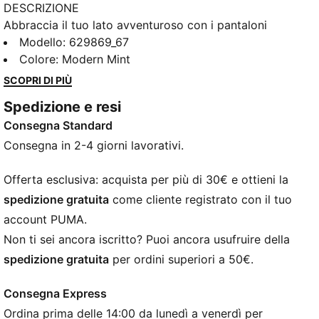
DESCRIZIONE
Abbraccia il tuo lato avventuroso con i pantaloni
cargo di PUMA. Caratterizzato da un logo CAT
Modello
:
629869_67
lucido, elastico in vita con cordoncino esterno e
Colore
:
Modern Mint
tasche multiple per tutti i tuoi oggetti essenziali.
SCOPRI DI PIÙ
Questi pantaloni sono il tuo compagno perfetto per
Spedizione e resi
qualsiasi viaggio, grande o piccolo.
Consegna Standard
CARATTERISTICHE + VANTAGGI
Con almeno il 20% di materiale riciclato.
Consegna in 2-4 giorni lavorativi.
DETTAGLI
Vestibilità comoda
Offerta esclusiva: acquista per più di 30€ e ottieni la
Materiale twill
spedizione gratuita
come cliente registrato con il tuo
Lunghezza sopra il ginocchio
account PUMA.
Vita media
Non ti sei ancora iscritto? Puoi ancora usufruire della
Tasca laterale, Tasca cargo
spedizione gratuita
per ordini superiori a 50€.
PUMA per ragazzi: per bambini più grandi dagli otto
ai sedici anni
Consegna Express
Ordina prima delle 14:00 da lunedì a venerdì per