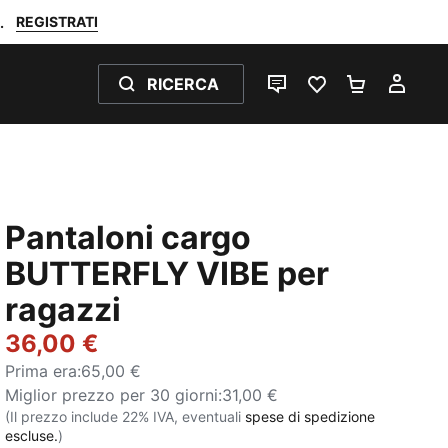
REGISTRATI
.
RICERCA
CHAT
PREFERITI 0
CARRELL
IL M
Pantaloni cargo
BUTTERFLY VIBE per
ragazzi
36,00 €
Prima era
:
65,00 €
Miglior prezzo per 30 giorni
:
31,00 €
(Il prezzo include 22% IVA, eventuali
spese di spedizione
escluse.
)